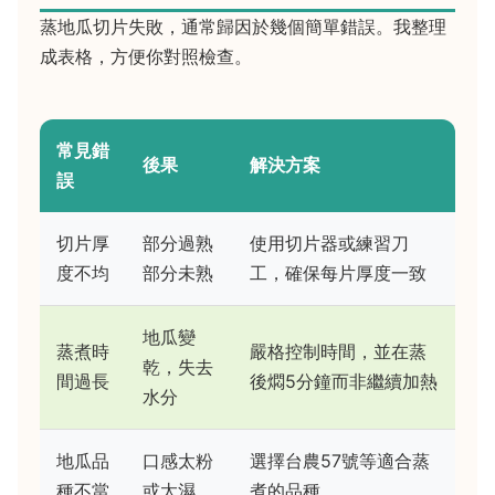
蒸地瓜切片失敗，通常歸因於幾個簡單錯誤。我整理
成表格，方便你對照檢查。
常見錯
後果
解決方案
誤
切片厚
部分過熟
使用切片器或練習刀
度不均
部分未熟
工，確保每片厚度一致
地瓜變
蒸煮時
嚴格控制時間，並在蒸
乾，失去
間過長
後燜5分鐘而非繼續加熱
水分
地瓜品
口感太粉
選擇台農57號等適合蒸
種不當
或太濕
煮的品種