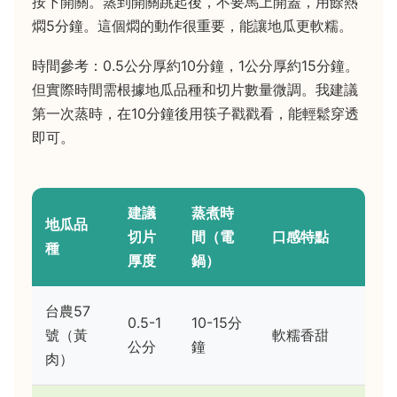
按下開關。蒸到開關跳起後，不要馬上開蓋，用餘熱
燜5分鐘。這個燜的動作很重要，能讓地瓜更軟糯。
時間參考：0.5公分厚約10分鐘，1公分厚約15分鐘。
但實際時間需根據地瓜品種和切片數量微調。我建議
第一次蒸時，在10分鐘後用筷子戳戳看，能輕鬆穿透
即可。
建議
蒸煮時
地瓜品
切片
間（電
口感特點
種
厚度
鍋）
台農57
0.5-1
10-15分
號（黃
軟糯香甜
公分
鐘
肉）