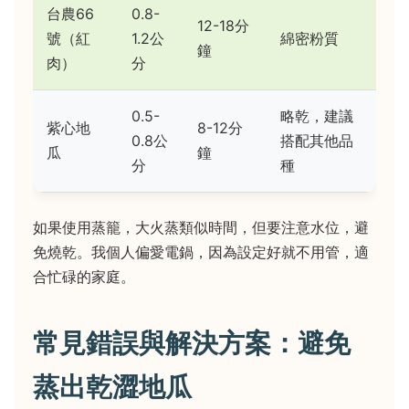
台農66
0.8-
12-18分
號（紅
1.2公
綿密粉質
鐘
肉）
分
0.5-
略乾，建議
紫心地
8-12分
0.8公
搭配其他品
瓜
鐘
分
種
如果使用蒸籠，大火蒸類似時間，但要注意水位，避
免燒乾。我個人偏愛電鍋，因為設定好就不用管，適
合忙碌的家庭。
常見錯誤與解決方案：避免
蒸出乾澀地瓜