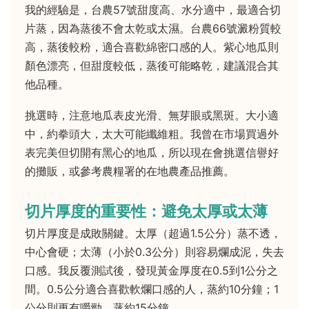
我的經驗是，台農57號甜度高、水分適中，最適合切
片蒸，因為蒸後不會太乾或太濕。台農66號澱粉質較
高，蒸後較粉，適合喜歡綿密口感的人。紫心地瓜則
顏色漂亮，但甜度較低，蒸後可能略乾，建議混合其
他品種。
挑選時，注意地瓜表皮光滑、無芽眼或黑斑。大小適
中，約拳頭大，太大可能纖維粗。我曾在市場買過外
表完美但切開有黑心的地瓜，所以現在會挑選信譽好
的攤販，或參考農糧署的在地農產品推薦。
切片厚度的重要性：避免太厚或太薄
切片厚度是成敗關鍵。太厚（超過1.5公分）蒸不透，
中心會硬；太薄（小於0.3公分）則容易爛成泥，失去
口感。我反覆測試後，發現黃金厚度在0.5到1公分之
間。0.5公分適合喜歡軟爛口感的人，蒸約10分鐘；1
公分則更有嚼勁，蒸約15分鐘。