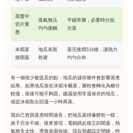
蒸盤中
蒸氣無法
平鋪單層，必要時分批
切片重
均勻接觸
次蒸
疊
未燜直
地瓜表面
蒸完後燜5分鐘，讓熱力
接開蓋
乾硬
均勻分布
有一個很少被提及的點：地瓜的儲存條件會影響蒸煮
結果。如果地瓜放在冰箱冷藏過，澱粉會轉化為糖分
較慢，蒸後可能不夠甜。建議使用常溫保存的地瓜，
或從冰箱取出回溫一小時再蒸。
我自己曾因蒸煮時間過長，把地瓜蒸得像餅乾一樣，
孩子完全不碰。後來發現，電鍋跳起後立刻開蓋，熱
氣散失太快，導致表面收縮。現在我都設定鬧鐘，時