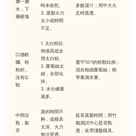
層一層
時未收乾。
多餘湯汁；用中大火
水，下
3. 蒸製火力
足時蒸透。
層硬塊
太小或時間
不足。
1. 太白粉比
例過高或全
口感軟
用太白粉。
爛、粉
遵守10:1的粉類比例；
2. 蘿蔔絲太
粉的，
混合粗細蘿蔔絲；精
細，全部化
沒有Q
準量測水量。
掉。
勁
3. 水分總量
過多。
蒸的時間不
中間沒
延長蒸製時間；用竹
夠，或模具
熟，黏
籤測試中心是否熟
太深、火力
牙
透；改用淺盤模具。
無法穿透。