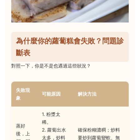
為什麼你的蘿蔔糕會失敗？問題診
斷表
對照一下，你是不是也遇過這些狀況？
失敗現
可能原因
解決方法
象
1. 粉漿太
稀。
蒸好
2. 蘿蔔出水
確保粉糊濃稠；炒料
後，上
太多，炒料
要炒到蘿蔔變軟、無