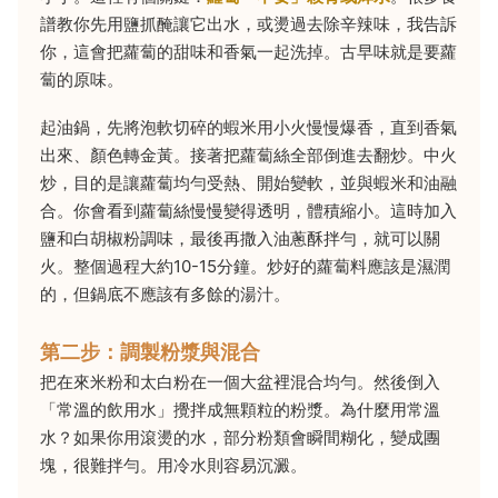
譜教你先用鹽抓醃讓它出水，或燙過去除辛辣味，我告訴
你，這會把蘿蔔的甜味和香氣一起洗掉。古早味就是要蘿
蔔的原味。
起油鍋，先將泡軟切碎的蝦米用小火慢慢爆香，直到香氣
出來、顏色轉金黃。接著把蘿蔔絲全部倒進去翻炒。中火
炒，目的是讓蘿蔔均勻受熱、開始變軟，並與蝦米和油融
合。你會看到蘿蔔絲慢慢變得透明，體積縮小。這時加入
鹽和白胡椒粉調味，最後再撒入油蔥酥拌勻，就可以關
火。整個過程大約10-15分鐘。炒好的蘿蔔料應該是濕潤
的，但鍋底不應該有多餘的湯汁。
第二步：調製粉漿與混合
把在來米粉和太白粉在一個大盆裡混合均勻。然後倒入
「常溫的飲用水」攪拌成無顆粒的粉漿。為什麼用常溫
水？如果你用滾燙的水，部分粉類會瞬間糊化，變成團
塊，很難拌勻。用冷水則容易沉澱。