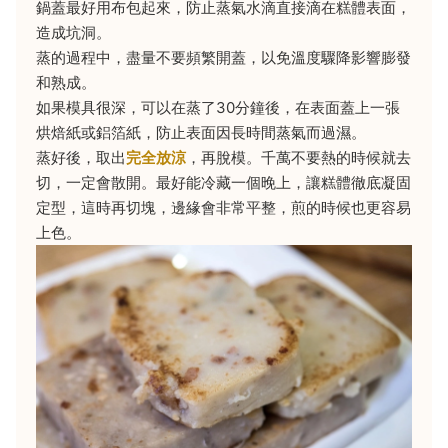
鍋蓋最好用布包起來，防止蒸氣水滴直接滴在糕體表面，
造成坑洞。
蒸的過程中，盡量不要頻繁開蓋，以免溫度驟降影響膨發
和熟成。
如果模具很深，可以在蒸了30分鐘後，在表面蓋上一張
烘焙紙或鋁箔紙，防止表面因長時間蒸氣而過濕。
蒸好後，取出
完全放涼
，再脫模。千萬不要熱的時候就去
切，一定會散開。最好能冷藏一個晚上，讓糕體徹底凝固
定型，這時再切塊，邊緣會非常平整，煎的時候也更容易
上色。