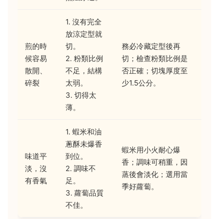
1. 沒有完全
放涼定型就
煎的時
切。
務必冷藏定型後再
候容易
2. 粉類比例
切；檢查粉類比例是
散開、
不足，結構
否正確；切塊厚度至
碎裂
太弱。
少1.5公分。
3. 切得太
薄。
1. 蝦米和油
蔥酥未爆香
蝦米用小火耐心爆
味道平
到位。
香；調味可稍重，因
淡，沒
2. 調味不
蒸後會淡化；選用當
有香氣
足。
季好蘿蔔。
3. 蘿蔔品質
不佳。