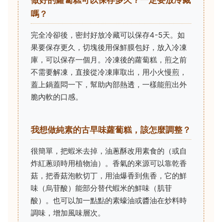
做好的蘿蔔糕可以保存多久？一定要放冷藏
嗎？
完全冷卻後，密封好放冷藏可以保存4-5天。如
果要保存更久，切塊後用保鮮膜包好，放入冷凍
庫，可以保存一個月。冷凍後的蘿蔔糕，煎之前
不需要解凍，直接從冷凍庫取出，用小火慢煎，
蓋上鍋蓋悶一下，幫助內部熱透，一樣能煎出外
脆內軟的口感。
我想做純素的古早味蘿蔔糕，該怎麼調整？
很簡單，把蝦米去掉，油蔥酥改用素食的（或自
炸紅蔥頭時用植物油）。香氣的來源可以靠乾香
菇，把香菇泡軟切丁，用油爆香到焦香，它的鮮
味（烏苷酸）能部分替代蝦米的鮮味（肌苷
酸）。也可以加一點點的素蠔油或醬油在炒料時
調味，增加風味層次。