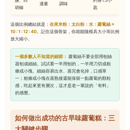
鹽、白
約各1.5小
適量
調味
胡椒
匙
這個比例總結就是：
在來米粉：太白粉：水：蘿蔔絲 ≈
10 : 1 : 12 : 40
。記住這個骨架，你就能隨模具大小等比例
放大縮小。
一個多數人不知道的細節：
蘿蔔絲不要全部用刨絲
器刨成細絲。試試看一半用刨的，一半用刀切成粗
條或小塊。細絲容易出水、蒸完會化掉，口感單
一；粗條或小塊在蒸熟後還能保留一點蘿蔔的顆粒
感，吃起來更有層次，這才是老一輩說的「有料」
的感覺。
如何做出成功的古早味蘿蔔糕：三
大關鍵步驟