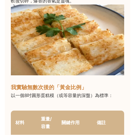
軟後切碎，爆香的香氣是靈魂。
我實驗無數次後的「黃金比例」
以一個8吋圓形蛋糕模（或等容量的深盤）為標準：
重量/
材料
關鍵作用
備註
容量