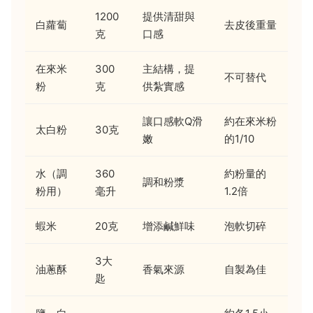
1200
提供清甜與
白蘿蔔
去皮後重量
克
口感
在來米
300
主結構，提
不可替代
粉
克
供紮實感
讓口感軟Q滑
約在來米粉
太白粉
30克
嫩
的1/10
水（調
360
約粉量的
調和粉漿
粉用）
毫升
1.2倍
蝦米
20克
增添鹹鮮味
泡軟切碎
3大
油蔥酥
香氣來源
自製為佳
匙