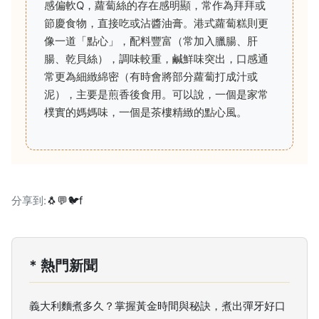
感偏軟Q，蘿蔔絲的存在感明顯，常作為拜拜或
節慶食物，直接吃或沾醬油膏。港式蘿蔔糕則更
像一道「點心」，配料豐富（常加入臘腸、肝
腸、乾貝絲），調味較重，鹹鮮味突出，口感通
常更為細緻綿密（有時會將部分蘿蔔打成汁或
泥），主要是煎香後食用。可以說，一個是家常
樸實的媽媽味，一個是茶樓精緻的點心風。
分享到:
🐧
💬
🐦
f
* 熱門新聞
義大利麵煮多久？掌握黃金時間與秘訣，煮出彈牙好口