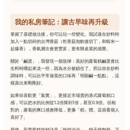
我的私房筆記：讓古早味再升級
掌握了基礎做法後，你可以玩一些變化。我試過在炒料時
加入一點切碎的台灣香菇（乾香菇泡軟後切丁，和蝦米一
起爆香），香氣層次會更豐富，更有辦桌菜的感覺。
關於「鹹度」，我發現一個規律：蒸好的蘿蔔糕鹹度會比
生料時嚐起來淡一些，因為水分被鎖住了。所以你在炒料
調味時，可以比平常做菜的口味再「明顯鹹一點點」，這
樣蒸出來剛剛好。
如果你喜歡更「紮實」、更接近市場賣的港式蘿蔔糕口
感，可以把水的比例從1.2倍降到1倍，甚至0.9倍。但相
對的，蘿蔔的爽口感會降低，更像「糕」體。這就看個人
喜好了。
最後，煎蘿蔔糕的秘訣是「熱鍋冷油」。鍋子燒夠熱，下