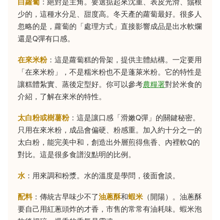
白蘿蔔
：絕對是主角。要選掂起來沈重、表皮光滑、鬚根
少的，這種水分足、甜度高。冬天產的蘿蔔最好。很多人
忽略的是，蘿蔔的「處理方式」直接影響成品是出水軟爛
還是Q彈有口感。
在來米粉
：這是蘿蔔糕的骨架，提供主體結構。一定要用
「在來米粉」，不是糯米粉也不是蓬萊米粉。它的特性是
讓糕體紮實、蒸後定型好。你可以參考
農糧署
對於米食的
介紹，了解在來米的特性。
太白粉或樹薯粉
：這是讓口感「滑嫩Q彈」的關鍵秘密。
只用在來米粉，成品會偏硬、粉感重。加入約十分之一的
太白粉，能完美中和，創造出外層煎得焦香、內裡軟Q的
對比。這是很多食譜沒點明的比例。
水
：用來調和粉漿。水的溫度是學問，後面會談。
配料
：傳統古早味少不了
油蔥酥
和
蝦米
（開陽）。油蔥酥
要自己用紅蔥頭炸的才香，市售的常常有油耗味。蝦米泡