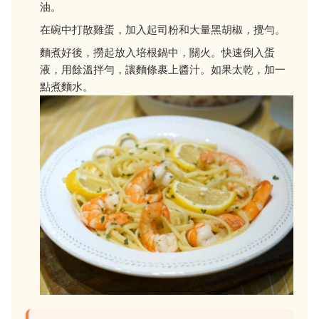
油。
在碗中打散雞蛋，加入起司粉和大量黑胡椒，攪勻。
麵煮好後，撈起放入培根鍋中，關火。快速倒入蛋
液，用餘溫拌勻，讓麵條裹上醬汁。如果太乾，加一
點煮麵水。