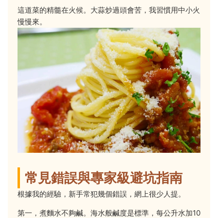
這道菜的精髓在火候。大蒜炒過頭會苦，我習慣用中小火
慢慢來。
常見錯誤與專家級避坑指南
根據我的經驗，新手常犯幾個錯誤，網上很少人提。
第一，煮麵水不夠鹹。海水般鹹度是標準，每公升水加10