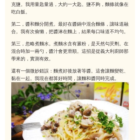
克鹽。我用量匙量過，大約一大匙。鹽不夠，麵條就像在
吃白飯。
第二，醬和麵分開煮。最好在醬鍋中混合麵條，讓味道融
合。我有次偷懶，把醬淋在麵上，結果每口味道不均勻。
第三，忽略煮麵水。煮麵水含有澱粉，是天然勾芡劑。在
混合時加一兩勺，醬汁會更滑順。這招是從義大利廚師那
學來的，實測有效。
還有一個微妙錯誤：麵煮好後放著等醬。這會讓麵變乾、
黏在一起。我現在都算好時間，讓麵和醬同時完成。