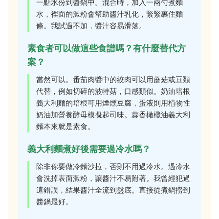
一點水份到醬鍋中。混合時，加入一兩勺煮麵
水，裡面的澱粉會幫助醬汁乳化，緊緊裹住麵
條。我試過不加，醬汁容易滑落。
素食者可以做這些食譜嗎？有什麼替代方
案？
當然可以。番茄肉醬中的絞肉可以用蘑菇或豆類
代替，例如切碎的波特菇，口感類似。奶油培根
義大利麵的培根可用煙燻豆腐，蛋液則用植物性
奶油加營養酵母模擬起司味。蒜香橄欖油義大利
麵本來就是素食。
義大利麵煮好後需要過冷水嗎？
除非你要做冷麵沙拉，否則不用過冷水。過冷水
會洗掉表面澱粉，讓醬汁不易附著。我曾經犯過
這錯誤，結果醬汁全流到盤底。直接從煮鍋撈到
醬鍋最好。