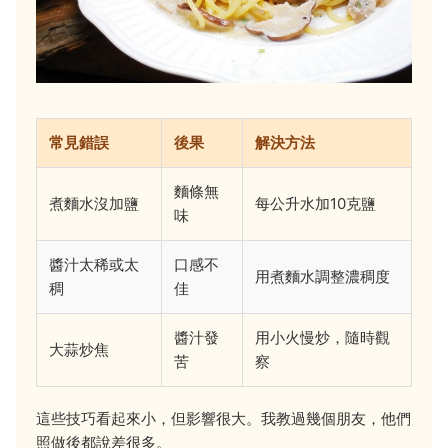
常見錯誤
後果
解決方法
麵條無
煮麵水沒加鹽
每公升水加10克鹽
味
醬汁太稀或太
口感不
用煮麵水調整濃稠度
稠
佳
醬汁發
用小火慢炒，隨時觀
大蒜炒焦
苦
察
這些技巧看起來小，但影響很大。我教過幾個朋友，他們
照做後都說差很多。