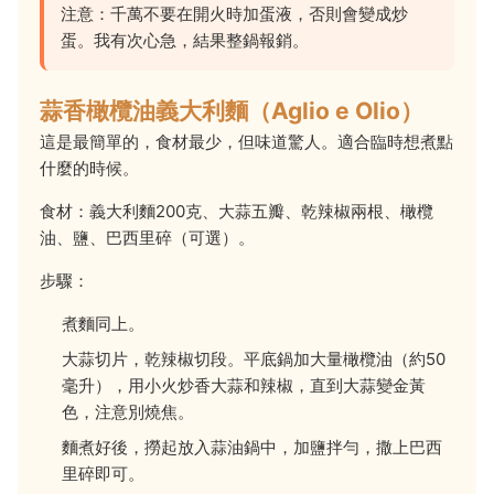
注意：千萬不要在開火時加蛋液，否則會變成炒
蛋。我有次心急，結果整鍋報銷。
蒜香橄欖油義大利麵（Aglio e Olio）
這是最簡單的，食材最少，但味道驚人。適合臨時想煮點
什麼的時候。
食材：義大利麵200克、大蒜五瓣、乾辣椒兩根、橄欖
油、鹽、巴西里碎（可選）。
步驟：
煮麵同上。
大蒜切片，乾辣椒切段。平底鍋加大量橄欖油（約50
毫升），用小火炒香大蒜和辣椒，直到大蒜變金黃
色，注意別燒焦。
麵煮好後，撈起放入蒜油鍋中，加鹽拌勻，撒上巴西
里碎即可。