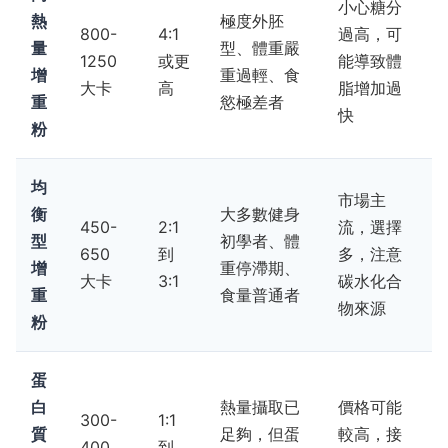
小心糖分
熱
極度外胚
800-
4:1
過高，可
量
型、體重嚴
1250
或更
能導致體
增
重過輕、食
大卡
高
脂增加過
重
慾極差者
快
粉
均
市場主
衡
大多數健身
450-
2:1
流，選擇
型
初學者、體
650
到
多，注意
增
重停滯期、
大卡
3:1
碳水化合
重
食量普通者
物來源
粉
蛋
白
熱量攝取已
價格可能
300-
1:1
質
足夠，但蛋
較高，接
400
到