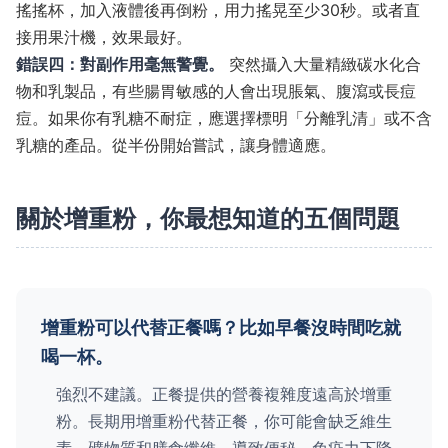
搖搖杯，加入液體後再倒粉，用力搖晃至少30秒。或者直
接用果汁機，效果最好。
錯誤四：對副作用毫無警覺。
突然攝入大量精緻碳水化合
物和乳製品，有些腸胃敏感的人會出現脹氣、腹瀉或長痘
痘。如果你有乳糖不耐症，應選擇標明「分離乳清」或不含
乳糖的產品。從半份開始嘗試，讓身體適應。
關於增重粉，你最想知道的五個問題
增重粉可以代替正餐嗎？比如早餐沒時間吃就
喝一杯。
強烈不建議。正餐提供的營養複雜度遠高於增重
粉。長期用增重粉代替正餐，你可能會缺乏維生
素、礦物質和膳食纖維，導致便秘、免疫力下降