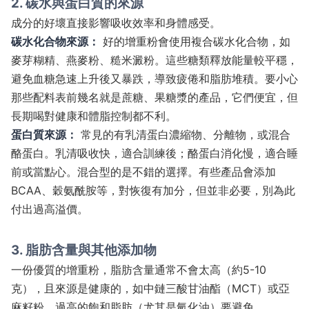
2. 碳水與蛋白質的來源
成分的好壞直接影響吸收效率和身體感受。
碳水化合物來源：
好的增重粉會使用複合碳水化合物，如
麥芽糊精、燕麥粉、糙米澱粉。這些糖類釋放能量較平穩，
避免血糖急速上升後又暴跌，導致疲倦和脂肪堆積。要小心
那些配料表前幾名就是蔗糖、果糖漿的產品，它們便宜，但
長期喝對健康和體脂控制都不利。
蛋白質來源：
常見的有乳清蛋白濃縮物、分離物，或混合
酪蛋白。乳清吸收快，適合訓練後；酪蛋白消化慢，適合睡
前或當點心。混合型的是不錯的選擇。有些產品會添加
BCAA、穀氨酰胺等，對恢復有加分，但並非必要，別為此
付出過高溢價。
3. 脂肪含量與其他添加物
一份優質的增重粉，脂肪含量通常不會太高（約5-10
克），且來源是健康的，如中鏈三酸甘油酯（MCT）或亞
麻籽粉。過高的飽和脂肪（尤其是氫化油）要避免。