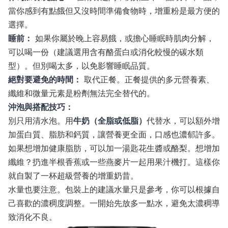
當你感到有點餓但又沒時間準備食物時，增重粉是最方便的
選擇。
睡前：
如果你屬於晚上容易餓，或擔心睡眠時肌肉分解，
可以喝一份（建議選用含有酪蛋白或消化較慢的碳水類
型）。但別喝太多，以免影響睡眠品質。
絕對要避免的時間：
取代正餐。正餐提供的多元營養素、
纖維和微量元素是粉劑無法完全替代的。
沖泡與搭配技巧：
別只用清水泡。用
牛奶（全脂或低脂）
代替水，可以額外增
加蛋白質、脂肪和鈣質，讓營養更全面，口感也濃郁許多。
如果想增加健康脂肪，可以加一湯匙花生醬或酪梨。想增加
纖維？扔進半根香蕉或一些燕麥片一起用果汁機打。這樣你
就自製了一杯超級營養的增重奶昔。
水量也要注意。包裝上的建議水量只是參考，你可以根據自
己喜歡的濃稠度調整。一開始先放多一點水，避免太濃稠導
致消化不良。