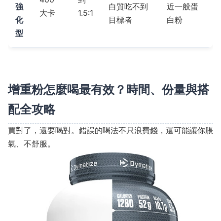
強
白質吃不到
近一般蛋
大卡
1.5:1
化
目標者
白粉
型
增重粉怎麼喝最有效？時間、份量與搭
配全攻略
買對了，還要喝對。錯誤的喝法不只浪費錢，還可能讓你脹
氣、不舒服。