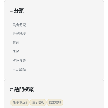
≡ 分類
美食遊記
景點玩樂
爬寵
移民
植物養護
生活驛站
# 熱門標籤
健身補給品
瘦子增肌
體重增加