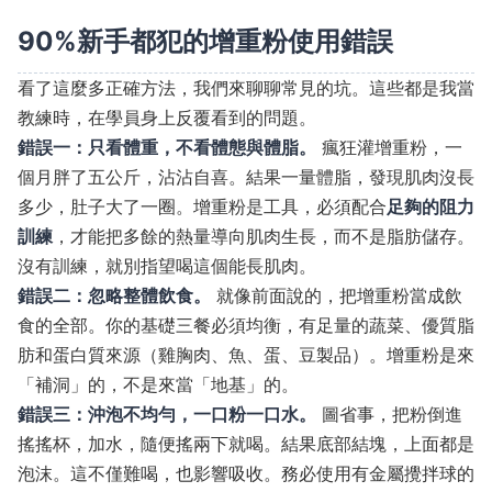
90%新手都犯的增重粉使用錯誤
看了這麼多正確方法，我們來聊聊常見的坑。這些都是我當
教練時，在學員身上反覆看到的問題。
錯誤一：只看體重，不看體態與體脂。
瘋狂灌增重粉，一
個月胖了五公斤，沾沾自喜。結果一量體脂，發現肌肉沒長
多少，肚子大了一圈。增重粉是工具，必須配合
足夠的阻力
訓練
，才能把多餘的熱量導向肌肉生長，而不是脂肪儲存。
沒有訓練，就別指望喝這個能長肌肉。
錯誤二：忽略整體飲食。
就像前面說的，把增重粉當成飲
食的全部。你的基礎三餐必須均衡，有足量的蔬菜、優質脂
肪和蛋白質來源（雞胸肉、魚、蛋、豆製品）。增重粉是來
「補洞」的，不是來當「地基」的。
錯誤三：沖泡不均勻，一口粉一口水。
圖省事，把粉倒進
搖搖杯，加水，隨便搖兩下就喝。結果底部結塊，上面都是
泡沫。這不僅難喝，也影響吸收。務必使用有金屬攪拌球的