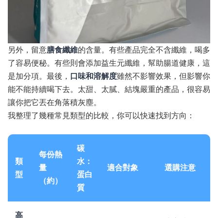
另外，留意
膳食纖維
的含量。有些產品完全不含纖維，喝多
了容易便秘。有些則會添加益生元纖維，幫助腸道健康，這
是加分項。最後，
口味和溶解度
雖然不影響效果，但影響你
能不能持續喝下去。太甜、太膩、結塊嚴重的產品，很容易
讓你把它丟在角落積灰塵。
我整理了幾種常見類型的比較，你可以快速找到方向：
碳
每份熱
類
水：
量
適合對象
選購注意
型
蛋白
（約）
質
高