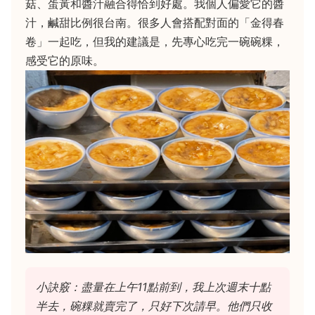
菇、蛋黃和醬汁融合得恰到好處。我個人偏愛它的醬
汁，鹹甜比例很台南。很多人會搭配對面的「金得春
卷」一起吃，但我的建議是，先專心吃完一碗碗粿，
感受它的原味。
小訣竅：盡量在上午11點前到，我上次週末十點
半去，碗粿就賣完了，只好下次請早。他們只收