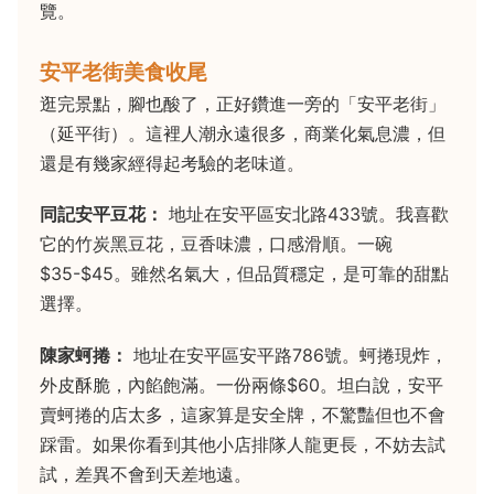
覽。
安平老街美食收尾
逛完景點，腳也酸了，正好鑽進一旁的「安平老街」
（延平街）。這裡人潮永遠很多，商業化氣息濃，但
還是有幾家經得起考驗的老味道。
同記安平豆花：
地址在安平區安北路433號。我喜歡
它的竹炭黑豆花，豆香味濃，口感滑順。一碗
$35-$45。雖然名氣大，但品質穩定，是可靠的甜點
選擇。
陳家蚵捲：
地址在安平區安平路786號。蚵捲現炸，
外皮酥脆，內餡飽滿。一份兩條$60。坦白說，安平
賣蚵捲的店太多，這家算是安全牌，不驚豔但也不會
踩雷。如果你看到其他小店排隊人龍更長，不妨去試
試，差異不會到天差地遠。