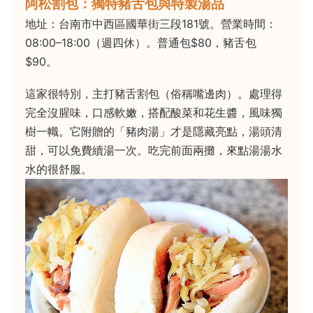
阿松割包：獨特豬舌包與特製湯品
地址：台南市中西區國華街三段181號。營業時間：
08:00–18:00（週四休）。普通包$80，豬舌包
$90。
這家很特別，主打豬舌割包（俗稱嘴邊肉）。處理得
完全沒腥味，口感軟嫩，搭配酸菜和花生醬，風味獨
樹一幟。它附贈的「豬肉湯」才是隱藏亮點，湯頭清
甜，可以免費續湯一次。吃完前面兩攤，來點湯湯水
水的很舒服。