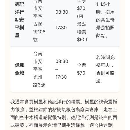
台南
全票
德記
1-1.5小
市安
$70
洋行
08:30
時。樹屋
平區
(兩
& 安
–
的共生奇
古堡
景點
平樹
17:30
景是拍照
街108
聯票
屋
熱點。
號
$90)
台南
若時間充
市安
08:30
億載
全票
裕可去，
平區
–
金城
$70
否則可略
光州
17:30
過。
路3號
我通常會買樹屋和德記洋行的聯票。樹屋的視覺震撼
力很強，盤根錯節的榕樹氣根包裹廢棄倉庫，走在上
面的空中木棧道感覺很特別。德記洋行則是純白的西
式建築，裡面展示台灣早期生活樣貌，適合快速瀏