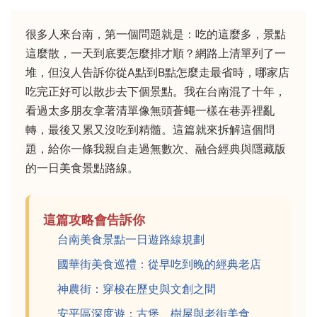
很多人來台南，第一個問題就是：吃的這麼多，景點
這麼散，一天到底要怎麼排才順？網路上清單列了一
堆，但沒人告訴你從A點到B點怎麼走最省時，哪家店
吃完正好可以散步去下個景點。我在台南混了十年，
看過太多朋友拿著清單像無頭蒼蠅一樣在巷弄裡亂
轉，最後又累又沒吃到精髓。這篇就來拆解這個問
題，給你一條我親自走過無數次、融合經典與隱藏版
的一日美食景點路線。
這篇攻略會告訴你
台南美食景點一日遊路線規劃
國華街美食巡禮：從早吃到晚的經典老店
神農街：穿梭在歷史與文創之間
安平區深度遊：古堡、樹屋與老街美食