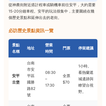
從神農街附近搭計程車或騎機車前往安平，大約需要
15-20分鐘車程。安平的玩法很集中，主要圍繞在幾
個歷史景點和延伸出去的老街。
必訪歷史景點資訊一覽
景點
營業
地址
門票
停留建議
名稱
時間
台南
1小時。
市安
08:30
看熱蘭遮
安平
平區
全票
–
城遺跡與
古堡
國勝
$70
17:30
瞭望台視
路82
野。
號