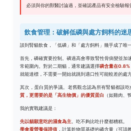
必須與你的獸醫討論過，並確認產品有安全檢驗報
飲食管理：破解低磷與處方飼料的迷
談到腎貓飲食，「低磷」和「處方飼料」幾乎成了唯
首先，磷確實要控制。磷過高會導致腎性骨病變並加
常範圍內。對於二期貓，通常建議選擇
磷含量在0.8% 
就能達標，不需要一開始就跳到適口性可能較差的處
其次，蛋白質的爭議。老舊觀念認為所有腎貓都該吃
質，更需要的是「高生物價」的優質蛋白
（如雞肉、
我的實戰建議是：
先以貓願意吃的濕食為主
。吃不夠比吃什麼都糟糕。
學會看營養保證值
，計算乾物質基礎的磷含量（可請