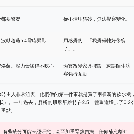
少都要警覺。
從不清理貓砂，無法觀察變化。
波動超過5%需聯繫獸
用感覺的：「我覺得牠好像瘦
了」。
費洛蒙。壓力會讓貓不吃不
頻繁改變家具擺設，或讓陌生訪
客強行互動。
診時主人非常沮喪。他們做的第一件事就是買了兩個新的飲水機
）。一年過去，胖橘的肌酸酐維持在2.5，體重還增加了0.3
了重點。
。有些成分可能未經研究，甚至加重腎臟負擔。任何補充劑都