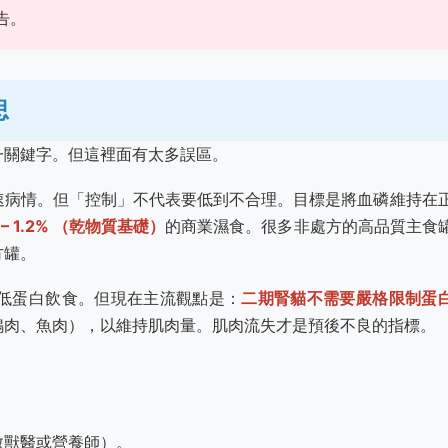
告。
思
一關鍵字。但這裡面有太多誤區。
速病情。但「控制」不代表要低到不合理。目標是將血磷維持在
– 1.2% （乾物質基礎）
的商業濕食。很多非處方的高品質主食
方罐。
低蛋白飲食。但現在主流觀點是：
二期腎貓不需要嚴格限制蛋
鴨肉、魚肉），以維持肌肉量。肌肉流失才是預後不良的指標。
教獸醫或營養師）。