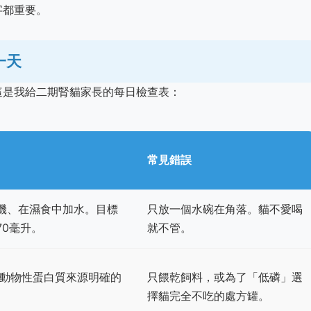
字都重要。
一天
這是我給二期腎貓家長的每日檢查表：
常見錯誤
機、在濕食中加水。目標
只放一個水碗在角落。貓不愛喝
70毫升。
就不管。
擇動物性蛋白質來源明確的
只餵乾飼料，或為了「低磷」選
擇貓完全不吃的處方罐。