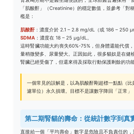
腎衰竭分期不是醫生隨便說的，全球獸醫普遍採用「國
「肌酸酐」（Creatinine）的穩定數值，並參考
檻是：
肌酸酐
：濃度介於 2.1 – 2.8 mg/dL（或 186 – 250 
SDMA
：濃度在 18 – 25 µg/dL。
這時腎臟功能大約喪失60%-75%，但身體還能代償
量稍微變多、尿量變大。正因如此，很多貓奴是在健
腎臟已經受傷了，但還來得及採取行動保護剩餘的功
一個常見的誤解是，以為肌酸酐剛超標一點點（比如
濾單位）永久損壞。目標不是讓數字降回「正常」
第二期腎貓的壽命：從統計數字到真
直接給一個「平均壽命」數字是危險且不負責任的，