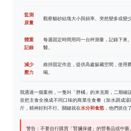
監測
觀察貓砂結塊大小與頻率。突然變多或變
尿量
體重
每週固定時間用同一台秤測量，記錄下來。
記錄
醫。
減少
維持固定作息，提供高處躲藏空間，使用
壓力
喝。
我遇過一個案例，一隻叫「胖橘」的米克斯，二期確
並把主食全換成不同口味的商業生食餐（加水調成湯狀
斤，精神好到不行。關鍵就在
水分和食慾
，他們抓住
警告：不要自行購買「腎臟保健」的營養品或中藥