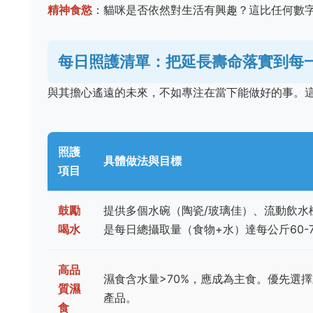
精神食慾
：貓咪是否依然對生活有興趣？這比任何數
每日照護清單：把延長壽命落實到每
與其擔心遙遠的未來，不如專注在當下能做好的事。
照護
具體做法與目標
項目
鼓勵
提供多個水碗（陶瓷/玻璃佳）、流動飲水
喝水
是每日總攝取量（食物+水）達每公斤60-
高品
濕食含水量>70%，應成為主食。優先選
質濕
產品。
食