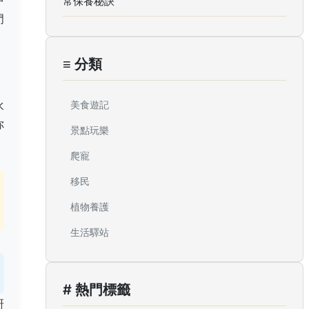
中
常保養秘訣
門
≡ 分類
水
美食遊記
你
景點玩樂
爬寵
移民
植物養護
生活驛站
# 熱門標籤
研