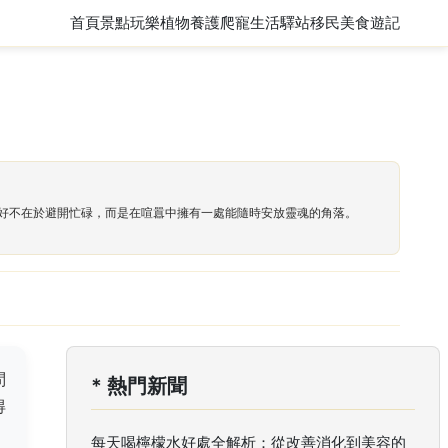
首頁
景點玩樂
植物養護
爬寵
生活驛站
移民
美食遊記
好不在於避開忙碌，而是在喧囂中擁有一處能隨時安放靈魂的角落。
問
* 熱門新聞
得
每天喝檸檬水好處全解析：從改善消化到美容的