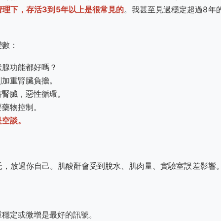
管理下，存活3到5年以上是很常見的
。我甚至見過穩定超過8年
變數：
狀腺功能都好嗎？
刻加重腎臟負擔。
害腎臟，惡性循環。
要藥物控制。
是空談。
託，放過你自己。肌酸酐會受到脫水、肌肉量、實驗室誤差影響
重穩定或微增是最好的訊號。