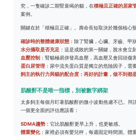
究，一隻確診二期腎衰竭的貓，在
積極且正確的居家
案例。
關鍵在於「積極且正確」。壽命長短取決於幾個核心
確診時的整體健康狀態
：除了腎臟，心臟、牙齒、甲
水分攝取是否充足
：這是成敗的第一關鍵，脫水會立
血壓控制
：腎貓極易併發高血壓，高血壓又會回頭傷
蛋白尿管理
：尿中流失蛋白質是獨立的危險因子，需
飼主的執行力與貓的配合度：再好的計畫，做不到都
肌酸酐不是唯一指標，別被數字綁架
太多飼主每個月盯著肌酸酐的微小波動焦慮不已。拜
一個更全面的評估應該看：
SDMA趨勢
：它比肌酸酐更早上升，也更敏感。
體重變化
：家裡必須有嬰兒秤，每週固定時間測。體