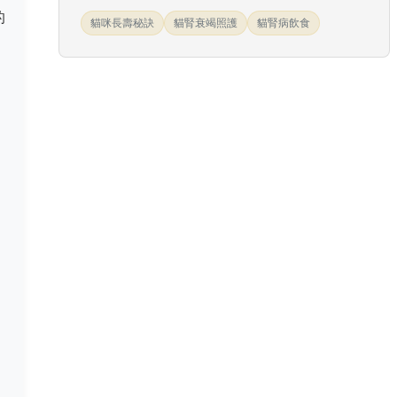
的
貓咪長壽秘訣
貓腎衰竭照護
貓腎病飲食
。