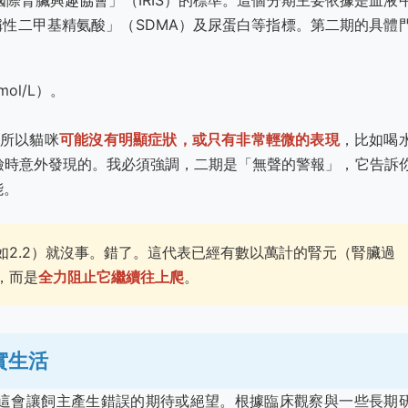
際腎臟興趣協會」（IRIS）的標準。這個分期主要依據是血液
「對稱性二甲基精氨酸」（SDMA）及尿蛋白等指標。第二期的具體
µmol/L）。
，所以貓咪
可能沒有明顯症狀，或只有非常輕微的表現
，比如喝
檢時意外發現的。我必須強調，二期是「無聲的警報」，它告訴
能。
2.2）就沒事。錯了。這代表已經有數以萬計的腎元（腎臟過
，而是
全力阻止它繼續往上爬
。
實生活
這會讓飼主產生錯誤的期待或絕望。根據臨床觀察與一些長期