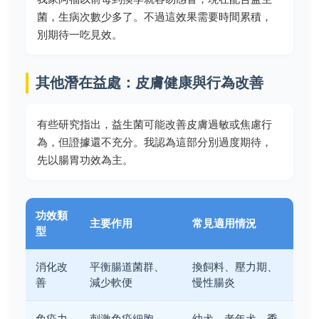
菌，生病次數少多了。不過這效果需要時間累積，
別期待一吃見效。
其他潛在益處：皮膚健康與行為改善
有些研究指出，益生菌可能改善皮膚過敏或焦慮行
為，但證據還不充分。我認為這部分別過度期待，
先以腸胃功效為主。
功效類
主要作用
常見適用情況
型
消化改
平衡腸道菌群、
換飼料、壓力期、
善
減少軟便
慢性腸炎
免疫力
刺激免疫細胞、
幼犬、老年犬、季