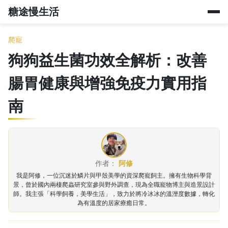
糖途慢生活
爬寵
狗狗益生菌功效全解析：改善
腸胃健康與增強免疫力實用指
南
作者：
阿修
我是阿修，一位沉迷於鱗片與甲殼美學的資深爬寵飼主。擁有生物科學背
景，曾於國內兩棲爬蟲研究室參與野外調查，現為全職寵物博主與造景設計
師。我主張「科學飼養，美學生活」，致力於將冷冰冰的溫溼度數據，轉化
為有溫度的居家療癒日常。