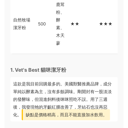
貓
鹿茸
不
粉、
木
自然牧場
酵
500
★★
★★★
蓼
潔牙粉
素、
味
木天
價
蓼
偏
1. Vet's Best 貓咪潔牙粉
這款是我目前回購最多的。美國獸醫推薦品牌，成分
單純以酵素為主，沒有多餘調味。剛開封有一股淡淡
的發酵味，但混進飼料後咪咪照吃不誤。用了三週
後，我發現牠的牙齦紅腫改善了，牙結石也沒再惡
化。
缺點是價格稍高，而且不能直接加水飲用。