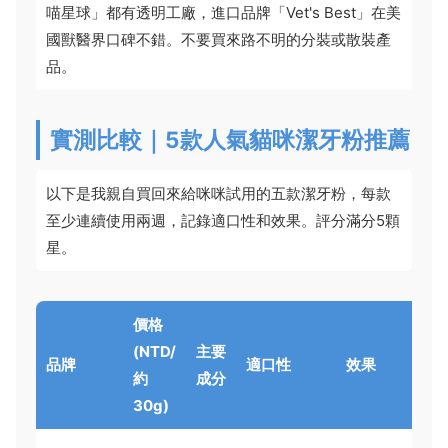
喵星球」都有透明工廠，進口品牌「Vet's Best」在美
國獸醫界口碑不錯。不要買來路不明的分裝或散裝產
品。
實測比較｜5款人氣貓咪潔牙粉推薦
以下是我親自買回來給咪咪試用的五款潔牙粉，每款
至少連續使用兩週，記錄適口性和效果。評分滿分5顆
星。
價格
(NTD/
主要
品牌
適口性
效果
備
約
成分
30g)