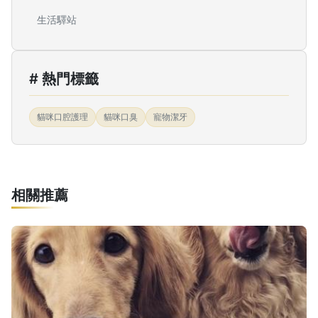
生活驛站
# 熱門標籤
貓咪口腔護理
貓咪口臭
寵物潔牙
相關推薦