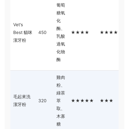
美
葡萄
原
糖氧
裝
化
Vet's
粉
酶、
Best 貓咪
450
★★★★
★★★★
細
乳酸
潔牙粉
緻
過氧
混
化物
料
酶
異
雞肉
適
粉、
性
綠茶
毛起來洗
佳
320
萃
★★★★★
★★★
潔牙粉
但
取、
潔
木寡
偏
糖