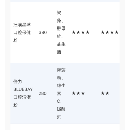
主
褐
益
藻、
汪喵星球
菌
酵母
口腔保健
380
★★★★
★★★★
理
鋅、
粉
長
益生
使
菌
有
海藻
粉、
價
倍力
維生
便
BLUEBAY
280
素
★★★
★★
但
口腔清潔
C、
果
粉
碳酸
明
鈣