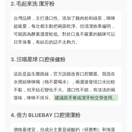
2. 毛起來洗 潔牙粉
台灣品牌，主打適口性。添加了雞肉粉和綠茶，咪咪
超級愛，每次都主動把碗舔乾淨。但清潔效果偏弱，
可能因為酵素濃度較低。對於口臭不嚴重的貓咪可以
日常保養，有結石的話不太夠力。
3. 汪喵星球 口腔保健粉
這款是益生菌路線，官方說能改善口腔菌叢。我混在
水裡給咪咪喝（牠不愛喝水），兩週後發現口水比較
不黏，但牙結石變化不大。適口性不錯，有淡淡的褐
藻味，咪咪不排斥。
建議跟牙膏或潔牙粉交替使用。
4. 倍力 BLUEBAY 口腔清潔粉
價格最便宜，但成分主要是碳酸鈣（研磨劑）和海藻