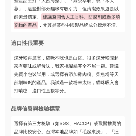
些產品主打「天然海藻」、「綠茶萃取」或「木天
蓼」，這些對部分貓咪有吸引力，但清潔效果還是以
酵素最穩定。
建議避開含人工香料、防腐劑或過多填
充物的產品
，尤其是某些中國製品牌成分標示不清。
適口性很重要
潔牙粉再厲害，貓咪不吃也是白搭。很多潔牙粉聞起
來有藥味或酵母味，我家挑嘴貓完全不屑一顧。建議
先買小包裝試用，或選擇有添加雞肉粉、柴魚粉等天
然增味劑的產品。我試過一款粉末太細，貓咪吸入會
打噴嚏，適口性直接零分。
品牌信譽與檢驗標章
選擇有第三方檢驗（如SGS、HACCP）或獸醫推薦的
品牌比較安心。台灣本地品牌如「毛起來洗」、「汪