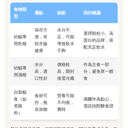
食物類
優點
缺點
我的建議
型
保存方
水分不
選擇顆粒小、高
幼貓專
便，有
足，可能
蛋白的品牌，搭
用乾糧
助牙齒
導致飲水
配充足飲水
健康
不夠
水分
價格較
作為主食一部
幼貓專
高，適
高，開封
分，避免單一餵
用濕糧
口性好
後需冷藏
食
自製貓
食材可
營養可能
食（如
偶爾作為點心，
控，無
不均衡，
煮雞
需諮詢獸醫食譜
添加物
費時
肉）