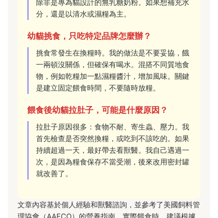
除非是專為貓設計的無乳糖奶粉。如果想補充水
分，還是以清水或濕糧為主。
幼貓挑食，只吃特定品牌怎麼辦？
挑食常發生在換糧時。我的做法是不要妥協，餓
一兩頓沒關係，但確保有喝水。混搭不同質地食
物，例如乾糧加一點濕糧醬汁，增加風味。關鍵
是建立固定餵食時間，不要隨時放糧。
餵食後幼貓拉肚子，可能是什麼原因？
拉肚子原因很多：食物不耐、寄生蟲、壓力。我
首先檢查是否突然換糧，或吃到不該吃的。如果
持續超過一天，最好帶去看獸醫。我自己遇過一
次，是因為糧食保存不當受潮，後來改用密封罐
就改善了。
文章內容基於個人經驗和獸醫諮詢，並參考了美國飼料管
理協會（AAFCO）的營養指南。實際餵食時，建議根據