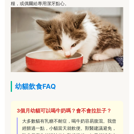
糧，或偶爾給專用潔牙點心。
幼貓飲食FAQ
3個月幼貓可以喝牛奶嗎？會不會拉肚子？
大多數貓有乳糖不耐症，喝牛奶容易腹瀉。我曾
經餵過一點，小貓當天就軟便。獸醫建議避免，