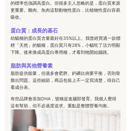
的標準也強調高蛋白。但很多主人忽略的是，蛋白質來源
更重要。雞肉、魚肉這類動物性蛋白，比植物性蛋白容易
吸收。
蛋白質：成長的基石
幼貓糧的蛋白質含量最好在35%以上。我曾經買過一款標
榜「天然」的貓糧，蛋白質只有28%，小貓吃了活力明顯
下降。後來換成高蛋白專用糧，才看到牠開始蹦跳。
脂肪與其他營養素
脂肪提供能量，但過多會肥胖。鈣磷比例要平衡，否則骨
骼出問題。這些細節，商品包裝上不一定寫清楚，得自己
看成分表。
有些品牌會添加DHA，號稱促進腦部發育。我個人覺得
這有幫助，但不必過度追求。重點是整體營養均衡。