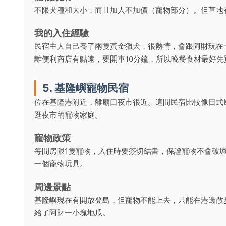
不限犬種和大小，而且加人不加價（寵物部分）。但草地
我的入住經驗
民宿主人自己養了兩隻黃金獵犬，很熱情，會跟阿財玩在
離便利商店有點遠，要開車10分鐘，所以晚餐食材最好先
5. 基隆嶼寵物民宿
位在基隆港附近，離廟口夜市很近。這間民宿比較像日式
逛夜市的寵物家庭。
寵物政策
每間房限1隻寵物，入住時要簽切結書，保證寵物不會破
一個寵物玩具。
周邊景點
基隆嶼現在有開放登島，但寵物不能上去，只能在港邊散
給了阿財一小塊地瓜。