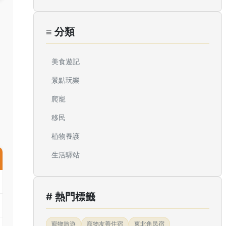
≡ 分類
美食遊記
景點玩樂
爬寵
移民
植物養護
生活驛站
# 熱門標籤
寵物旅遊
寵物友善住宿
東北角民宿