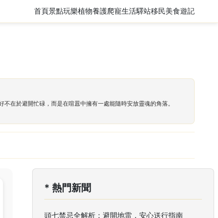
首頁
景點玩樂
植物養護
爬寵
生活驛站
移民
美食遊記
好不在於避開忙碌，而是在喧囂中擁有一處能隨時安放靈魂的角落。
* 熱門新聞
頭七禁忌全解析：避開地雷，安心送行指南