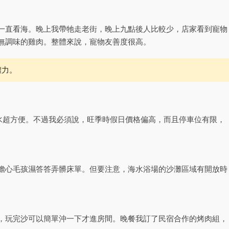
一直看海。晚上我帶牠走老街，晚上九點後人比較少，店家看到寵物
無調味的雞肉。整體來說，寵物友善度很高。
體力。
水超方便。不過我必須說，旺季時假日價格偏高，而且停車位有限，
擔心毛孩濕答答弄髒床單。但要注意，海水浴場的沙灘區域有開放時
，玩完沙可以簡單沖一下才進房間。晚餐我訂了民宿合作的烤肉組，