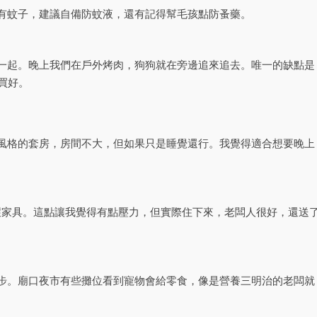
有蚊子，建議自備防蚊液，還有記得幫毛孩點防蚤藥。
一起。晚上我們在戶外烤肉，狗狗就在旁邊追來追去。唯一的缺點是
買好。
風格的套房，房間不大，但如果只是睡覺還行。我覺得適合想要晚上
壞家具。這點讓我覺得有點壓力，但實際住下來，老闆人很好，還送
步。廟口夜市有些攤位看到寵物會給零食，像是營養三明治的老闆就