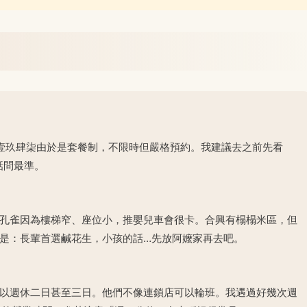
壹玖肆柒由於是套餐制，不限時但嚴格預約。我建議去之前先看
話問最準。
孔雀因為樓梯窄、座位小，推嬰兒車會很卡。合興有榻榻米區，但
是：長輩首選鹹花生，小孩的話…先放阿嬤家再去吧。
以週休二日甚至三日。他們不像連鎖店可以輪班。我遇過好幾次週