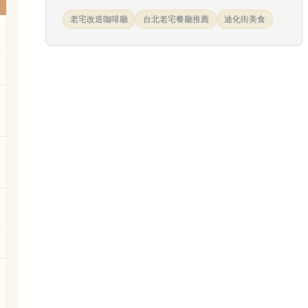
老宅改造咖啡廳
台北老宅餐廳推薦
迪化街美食
5
5