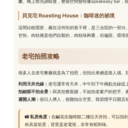
嫩。晚上燈光調暗後，整個空間變得像speakeasy b
貝克宅 Roasting House：咖啡迷的祕境
這間比較隱密，藏在涼州街的巷子裡，是三合院的一部分
甘快。肉桂捲是他們自製的，肉桂味夠重，但偏甜。環境
老宅拍照攻略
很多人去老宅餐廳就是為了拍照，但拍出來總是路人感。
利用天井光線：
老宅通常有天井，中午到下午兩點光線從
拍細節不拍全景：
與其拍整面牆，不如拍老窗戶的把手、
避開人潮：
假日人擠人，很難拍出空景。我習慣平日開店
📸 私房角度：
在鹹花生咖啡館二樓往天井拍，可以拍
杯具當前景，背景是老電視，非常有昭和味。