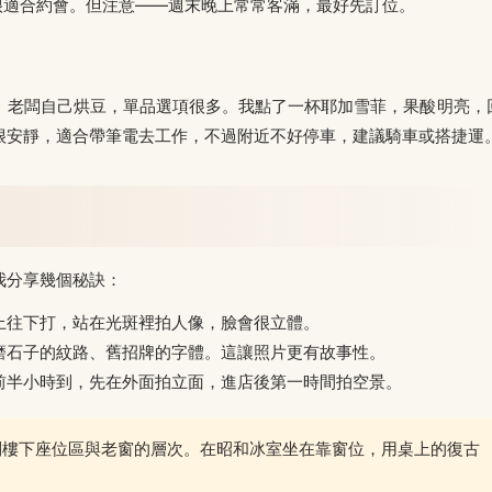
ar，很適合約會。但注意——週末晚上常常客滿，最好先訂位。
。老闆自己烘豆，單品選項很多。我點了一杯耶加雪菲，果酸明亮，
很安靜，適合帶筆電去工作，不過附近不好停車，建議騎車或搭捷運
我分享幾個秘訣：
上往下打，站在光斑裡拍人像，臉會很立體。
磨石子的紋路、舊招牌的字體。這讓照片更有故事性。
前半小時到，先在外面拍立面，進店後第一時間拍空景。
到樓下座位區與老窗的層次。在昭和冰室坐在靠窗位，用桌上的復古