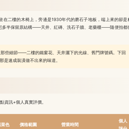
在二樓的木椅上，旁邊是1930年代的磨石子地板，端上來的卻是
宅多半保留原結構——天井、紅磚、洗石子牆、老藥櫃——隨便拍都
意那些細節——二樓的鐵窗花、天井灑下的光線、舊門牌號碼。下回
那是速成裝潢做不出來的味道。
點資訊+個人真實評價。
個人
薦菜色
價格範圍
營業時間
評分