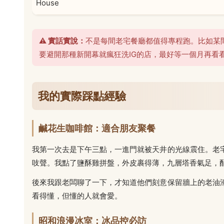
House
⚠️ 實話實說：
不是每間老宅餐廳都值得專程跑。比如某
要避開那種新開幕就瘋狂洗IG的店，最好等一個月再看
我的實際踩點經驗
鹹花生咖啡館：適合朋友聚餐
我第一次去是下午三點，一進門就被天井的光線震住。老
吱聲。我點了鹽酥雞拼盤，外皮裹得薄，九層塔香氣足，
後來我跟老闆聊了一下，才知道他們刻意保留牆上的老油
看得懂，但懂的人就會愛。
昭和浪漫冰室：冰品控必訪