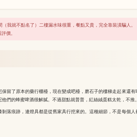
間（我就不點名了）二樓漏水味很重，餐點又貴，完全靠裝潢騙人。
看評價。
宅保留了原本的藥行櫃檯，現在變成吧檯，磨石子的樓梯走起來還有
配他們的蜂蜜啤酒很解膩。不過甜點就普普，紅絲絨蛋糕太乾，不推
漆剝落痕跡，連燈具都是從舊家具行挖來的。這種細節，不是每個人