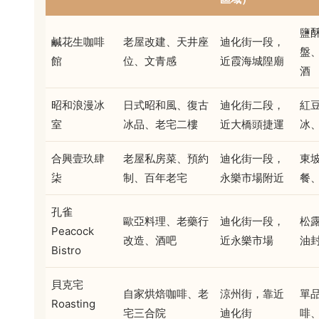
鹽
鹹花生咖啡
老屋改建、天井座
迪化街一段，
盤
館
位、文青感
近霞海城隍廟
酒
昭和浪漫冰
日式昭和風、復古
迪化街二段，
紅
室
冰品、老宅二樓
近大橋頭捷運
冰
合興壹玖肆
老屋私房菜、預約
迪化街一段，
東
柒
制、百年老宅
永樂市場附近
餐
孔雀
歐亞料理、老藥行
迪化街一段，
松
Peacock
改造、酒吧
近永樂市場
油
Bistro
貝克宅
自家烘焙咖啡、老
涼州街，靠近
單
Roasting
宅三合院
迪化街
啡