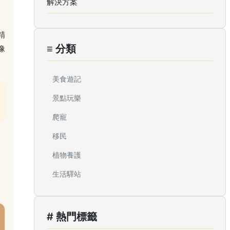
解決方案
精
≡ 分類
像
美食遊記
景點玩樂
爬寵
移民
植物養護
生活驛站
# 熱門標籤