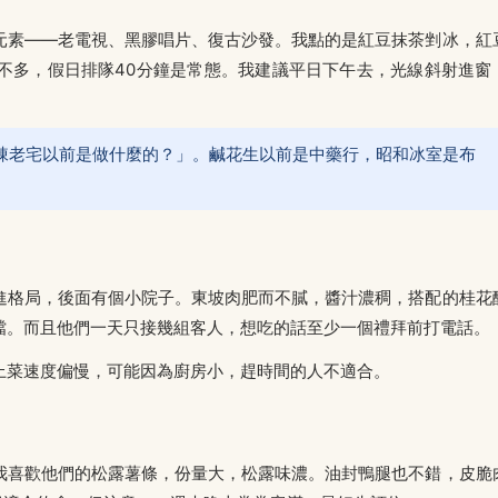
元素——老電視、黑膠唱片、復古沙發。我點的是紅豆抹茶剉冰，紅
不多，假日排隊40分鐘是常態。我建議平日下午去，光線斜射進窗
棟老宅以前是做什麼的？」。鹹花生以前是中藥行，昭和冰室是布
進格局，後面有個小院子。東坡肉肥而不膩，醬汁濃稠，搭配的桂花
擋。而且他們一天只接幾組客人，想吃的話至少一個禮拜前打電話。
上菜速度偏慢，可能因為廚房小，趕時間的人不適合。
我喜歡他們的松露薯條，份量大，松露味濃。油封鴨腿也不錯，皮脆