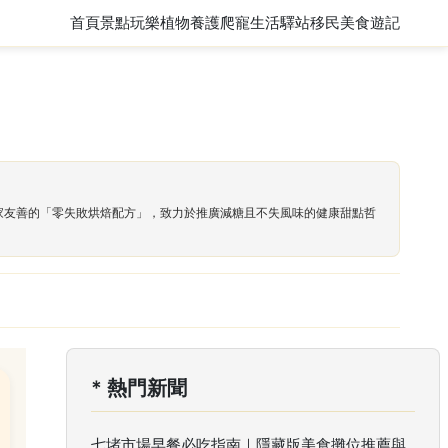
首頁
景點玩樂
植物養護
爬寵
生活驛站
移民
美食遊記
居家友善的「零失敗烘焙配方」，致力於推廣減糖且不失風味的健康甜點哲
* 熱門新聞
七堵市場早餐必吃指南｜隱藏版美食攤位推薦與