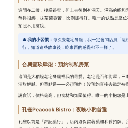
這間在二樓，樓梯很窄，但上去後別有洞天。滿滿的昭和
熬得很綿，抹茶醬微苦，比例抓得好。唯一的缺點是座位
拍照不用濾鏡。
👤 我的小習慣：
每次去老宅餐廳，我一定會問店員「這
行，知道這些故事後，吃東西的感覺都不一樣了。
合興壹玖肆柒：預約制私房菜
這間是大稻埕老宅餐廳裡我的最愛。老宅是百年街屋，三
清甜解膩。但重點是——必須預約！沒預約直接去鐵定被
說實話，價格偏高，但食材和氛圍值得。唯一的小抱怨是
孔雀Peacock Bistro：夜晚小酌首選
孔雀以前是「錦記藥行」，店內還保留著藥櫃和舊招牌。