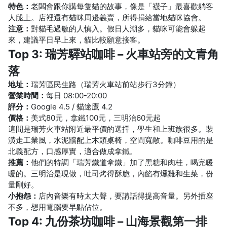
特色：
老闆會跟你講每隻貓的故事，像是「襪子」最喜歡躺客
人腿上。店裡還有貓咪周邊義賣，所得捐給當地貓咪協會。
注意：
對貓毛過敏的人慎入。假日人潮多，貓咪可能會躲起
來，建議平日早上來，貓比較願意接客。
Top 3: 瑞芳驛站咖啡 – 火車站旁的文青角
落
地址：
瑞芳區民生路（瑞芳火車站前站步行3分鐘）
營業時間：
每日 08:00-20:00
評分：
Google 4.5 / 貓途鷹 4.2
價格：
美式80元，拿鐵100元，三明治60元起
這間是瑞芳火車站附近最平價的選擇，學生和上班族很多。裝
潢走工業風，水泥牆配上木頭桌椅，空間寬敞。咖啡豆用的是
北義配方，口感厚實，適合做成拿鐵。
推薦：
他們的特調「瑞芳鐵道拿鐵」加了黑糖和肉桂，喝完暖
暖的。三明治是現做，吐司烤得酥脆，內餡有燻雞和生菜，份
量剛好。
小抱怨：
店內音樂有時太大聲，要講話得提高音量。另外插座
不多，想用電腦要早點佔位。
Top 4: 九份茶坊咖啡 – 山海景觀第一排