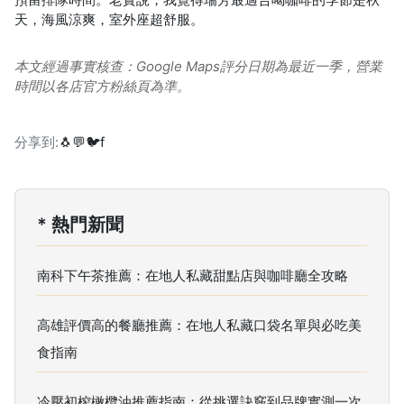
天，海風涼爽，室外座超舒服。
本文經過事實核查：Google Maps評分日期為最近一季，營業
時間以各店官方粉絲頁為準。
分享到:
🐧
💬
🐦
f
* 熱門新聞
南科下午茶推薦：在地人私藏甜點店與咖啡廳全攻略
高雄評價高的餐廳推薦：在地人私藏口袋名單與必吃美
食指南
冷壓初榨橄欖油推薦指南：從挑選訣竅到品牌實測一次