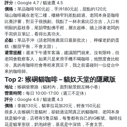
評分：
Google 4.7 / 貓途鷹 4.5
價格：
單品咖啡160元起，手沖180元起，甜點約120元
瑞山咖啡藏在老宅二樓，樓梯窄到差點錯過。老闆本身是咖啡
比賽評審，對豆子很挑剔。我點了一杯衣索比亞古吉，入口有
明顯的荔枝香，尾韻帶點佛手柑，層次超棒。牆上掛著老闆的
手寫烘豆筆記，看得出真功夫。
必點：
單品手沖（請老闆推薦當日最新批次）、檸檬老奶奶蛋
糕（酸甜平衡，不會太甜）。
避雷提醒：
週末下午通常客滿，建議開門就來。沒有限時，但
老闆會觀察客人，如果只是來滑手機不喝咖啡，他態度會比較
冷。真的有咖啡控會專程來買豆子，我之前還碰到一位從台中
來的咖啡師。
Top 2: 猴硐貓咖啡 – 貓奴天堂的隱藏版
地址：
猴硐柴寮路（貓村內，面對願景館左轉小巷）
營業時間：
每日 10:00-17:00（週三不定休）
評分：
Google 4.6 / 貓途鷹 4.3
價格：
拿鐵130元，貓掌拉花加20元，輕食150元起
很多人去猴硐只逛貓村，卻錯過這間真正的貓咖啡。老闆本身
就是貓中途，店裡有5隻店貓，每隻都有自己的IG帳號。咖啡拉
花是貓掌形狀，奶泡綿密，基底是中深焙，不會太苦。