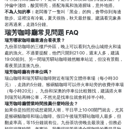
沖偏中淺焙，酸質明亮，搭配海風和漁港腥味，意外地搭。
不為人知的事：
老闆養了一隻叫「黑金」的狗，會帶你到海邊
散步。這裡沒有冷氣，夏天很熱，秋天最舒服。建議看完象鼻
岩再過來，走路5分鐘。
瑞芳咖啡廳常見問題 FAQ
瑞芳哪家咖啡廳最適合看夜景？
九份茶坊咖啡的三樓戶外區，晚上可以看到九份山城燈火和遠
處的漁火。不過要提醒，他們只開到21:00，週末人多，建議
19:00前到。另一間瑞芳驛站咖啡雖然離車站近，但沒有景觀，
看夜景請直衝九份。
瑞芳咖啡廳有停車位嗎？
瑞山咖啡和瑞芳驛站咖啡附近有瑞芳立體停車場（每小時30
元），走路約5分鐘。猴硐貓咖啡可以停火車站旁的收費停車場
（每小時20元）。九份和深澳的停車位比較難找，建議搭火車
到瑞芳站再轉公車，不然光是找車位就會耗掉半小時。
瑞芳咖啡廳營業時間推薦什麼時段去？
如果你是拍照控或想避開人潮，平日早上10:00開門就去，尤其
是猴硐貓咖啡和瑞山咖啡。假日午後瑞芳驛站咖啡人最多，但
翻桌率高，等15分鐘就有位。九份茶坊傍晚去最浪漫，但務必
預留排隊時間。老實說，我覺得瑞芳最適合喝咖啡的季節是秋