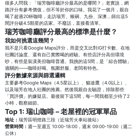
很多人問我：「瑞芳咖啡廳評分最高的是哪間？」老實說，網
路評分有參考價值，但不等於你的口味。我花了一個月，親自
喝了超過20杯咖啡，走訪瑞芳、猴硐、九份、深澳，篩出這5
間評分破4.5顆星的店家。不廢話，直接看清單。
瑞芳咖啡廳評分最高的標準是什麼？
我如何挑選這幾間？
我不是只看Google Maps評分，而是交叉比對IG打卡數、在地
社團討論度、還有自己實際喝的經驗。有些店評分高但環境
吵，有些是裝潢美但咖啡普通。我挑的這5間，是「綜合體驗」
過關的——咖啡好喝、氛圍舒服、老闆有特色。
評分數據來源與篩選邏輯
主要參考Google Maps（4.5星以上）、貓途鷹（4.0以上）、
以及瑞芳在地人社團的推薦。然後我親自去驗證，排除那些
「買評價」的嫌疑店。最後留下這5間，每一間我都至少待了2
小時，觀察細節。
Top 1: 瑞山咖啡 – 老屋裡的冠軍單品
地址：
瑞芳區明燈路三段（近瑞芳火車站後站）
營業時間：
週一至週五 10:00-18:00，週末 09:00-19:00（週二
公休）