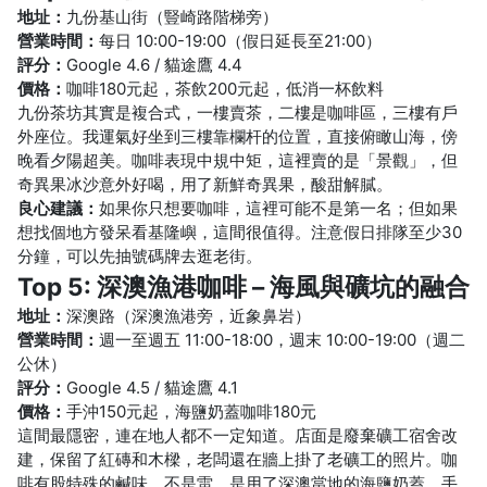
地址：
九份基山街（豎崎路階梯旁）
營業時間：
每日 10:00-19:00（假日延長至21:00）
評分：
Google 4.6 / 貓途鷹 4.4
價格：
咖啡180元起，茶飲200元起，低消一杯飲料
九份茶坊其實是複合式，一樓賣茶，二樓是咖啡區，三樓有戶
外座位。我運氣好坐到三樓靠欄杆的位置，直接俯瞰山海，傍
晚看夕陽超美。咖啡表現中規中矩，這裡賣的是「景觀」，但
奇異果冰沙意外好喝，用了新鮮奇異果，酸甜解膩。
良心建議：
如果你只想要咖啡，這裡可能不是第一名；但如果
想找個地方發呆看基隆嶼，這間很值得。注意假日排隊至少30
分鐘，可以先抽號碼牌去逛老街。
Top 5: 深澳漁港咖啡 – 海風與礦坑的融合
地址：
深澳路（深澳漁港旁，近象鼻岩）
營業時間：
週一至週五 11:00-18:00，週末 10:00-19:00（週二
公休）
評分：
Google 4.5 / 貓途鷹 4.1
價格：
手沖150元起，海鹽奶蓋咖啡180元
這間最隱密，連在地人都不一定知道。店面是廢棄礦工宿舍改
建，保留了紅磚和木樑，老闆還在牆上掛了老礦工的照片。咖
啡有股特殊的鹹味，不是雷，是用了深澳當地的海鹽奶蓋。手