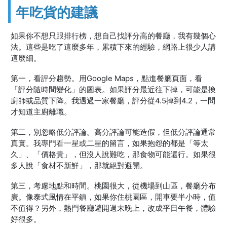
年吃貨的建議
如果你不想只跟排行榜，想自己找評分高的餐廳，我有幾個心
法。這些是吃了這麼多年，累積下來的經驗，網路上很少人講
這麼細。
第一，看評分趨勢。用Google Maps，點進餐廳頁面，看
「評分隨時間變化」的圖表。如果評分最近往下掉，可能是換
廚師或品質下降。我遇過一家餐廳，評分從4.5掉到4.2，一問
才知道主廚離職。
第二，別忽略低分評論。高分評論可能造假，但低分評論通常
真實。我專門看一星或二星的留言，如果抱怨的都是「等太
久」、「價格貴」，但沒人說難吃，那食物可能還行。如果很
多人說「食材不新鮮」，那就絕對避開。
第三，考慮地點和時間。桃園很大，從機場到山區，餐廳分布
廣。像泰式風情在平鎮，如果你住桃園區，開車要半小時，值
不值得？另外，熱門餐廳避開週末晚上，改成平日午餐，體驗
好很多。