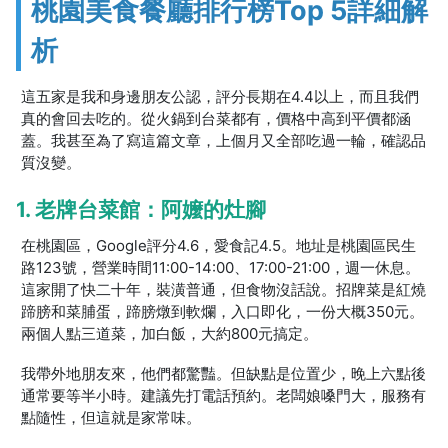
桃園美食餐廳排行榜Top 5詳細解
析
這五家是我和身邊朋友公認，評分長期在4.4以上，而且我們
真的會回去吃的。從火鍋到台菜都有，價格中高到平價都涵
蓋。我甚至為了寫這篇文章，上個月又全部吃過一輪，確認品
質沒變。
1. 老牌台菜館：阿嬤的灶腳
在桃園區，Google評分4.6，愛食記4.5。地址是桃園區民生
路123號，營業時間11:00-14:00、17:00-21:00，週一休息。
這家開了快二十年，裝潢普通，但食物沒話說。招牌菜是紅燒
蹄膀和菜脯蛋，蹄膀燉到軟爛，入口即化，一份大概350元。
兩個人點三道菜，加白飯，大約800元搞定。
我帶外地朋友來，他們都驚豔。但缺點是位置少，晚上六點後
通常要等半小時。建議先打電話預約。老闆娘嗓門大，服務有
點隨性，但這就是家常味。