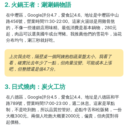
2. 火鍋王者：涮涮鍋物語
在中壢區，Google評分4.7，愛食記4.6。地址是中壢區中山
路456號，營業時間11:30-22:00。這家火湯頭是用雞骨熬
的，不像一些連鎖店用味精。最低消費是基本鍋物，280元
起，肉品可以選美國牛或台灣豬。我推薦他們的雪花牛，油花
分布均勻，涮三秒就好吃。
上次我去吃，隔壁桌一個阿姨抱怨蔬菜盤太小。我看了
看，確實比去年少了一點，但肉量沒變。可能成本上漲
吧，但整體還是值4.7分。
3. 日式燒肉：炭火工坊
在八德區，Google評分4.5，愛食記4.4。地址是八德區和平
路789號，營業時間17:00-23:00，週二休息。這家是單點
制，不是吃到飽，所以品質控管好。必點牛舌和松阪豬，一份
大概300元。兩個人吃飽大概要2000元，偏貴，但肉質對得
起價格。