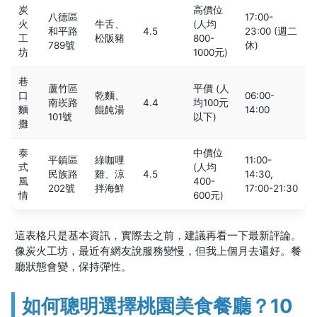
炭
高價位
八德區
17:00-
火
牛舌、
(人均
和平路
4.5
23:00 (週二
工
松阪豬
800-
789號
休)
坊
1000元)
巷
蘆竹區
平價 (人
口
乾麵、
06:00-
南崁路
4.4
均100元
麵
餛飩湯
14:00
101號
以下)
攤
泰
中價位
平鎮區
綠咖哩
11:00-
式
(人均
民族路
雞、涼
4.5
14:30,
風
400-
202號
拌海鮮
17:00-21:30
情
600元)
這表格只是基本資訊，實際去之前，建議再看一下最新評論。
像炭火工坊，最近有網友說服務變慢，但我上個月去還好。餐
廳狀態會變，保持彈性。
如何聰明選擇桃園美食餐廳？10