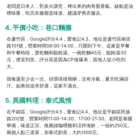
老闆是日本人，對炭火講究，烤出來的肉有股香氣。缺點是油
煙味重，吃完衣服都是味道。建議穿舊衣服去。
4. 平價小吃：巷口麵攤
在蘆竹區，Google評分4.4，愛食記4.3。地址是蘆竹區南崁
路101號，營業時間06:00-14:00，只開到下午。這家是早餐
和午餐時段，賣乾麵和餛飩湯。一碗乾麵45元，餛飩湯30
元，便宜到笑。評分高是因為CP值爆表，當地人從小吃到
大。
我每週至少去一次。但環境很簡陋，沒有冷氣，夏天吃滿頭
汗。如果你追求舒適，這家不適合。
5. 異國料理：泰式風情
在平鎮區，Google評分4.5，愛食記4.4。地址是平鎮區民族
路202號，營業時間11:00-14:30、17:00-21:30。老闆是泰國
華僑，味道正宗。推薦綠咖哩雞和涼拌海鮮，一份約250元。
兩個人點三道菜，加泰式奶茶，大約1000元。