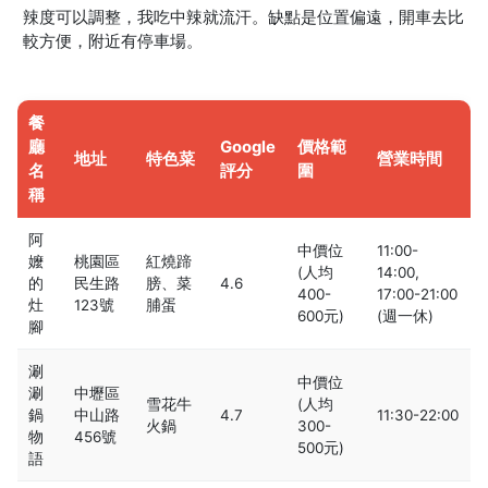
辣度可以調整，我吃中辣就流汗。缺點是位置偏遠，開車去比
較方便，附近有停車場。
餐
廳
Google
價格範
地址
特色菜
營業時間
名
評分
圍
稱
阿
中價位
11:00-
嬤
桃園區
紅燒蹄
(人均
14:00,
的
民生路
膀、菜
4.6
400-
17:00-21:00
灶
123號
脯蛋
600元)
(週一休)
腳
涮
中價位
涮
中壢區
雪花牛
(人均
鍋
中山路
4.7
11:30-22:00
火鍋
300-
物
456號
500元)
語