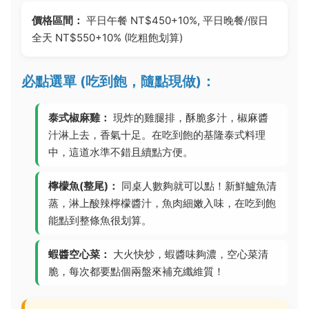
價格區間：
平日午餐 NT$450+10%, 平日晚餐/假日
全天 NT$550+10% (吃粗飽划算)
必點選單 (吃到飽，隨點現做)：
泰式椒麻雞：
現炸的雞腿排，酥脆多汁，椒麻醬
汁淋上去，香氣十足。在吃到飽的基隆泰式料理
中，這道水準不錯且續點方便。
檸檬魚(整尾)：
同桌人數夠就可以點！新鮮鱸魚清
蒸，淋上酸辣檸檬醬汁，魚肉細嫩入味，在吃到飽
能點到整條魚很划算。
蝦醬空心菜：
大火快炒，蝦醬味夠濃，空心菜清
脆，每次都要點個兩盤來補充纖維質！