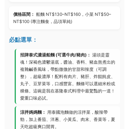
價格區間：
船麵 NT$130–NT$160，小菜 NT$50–
NT$100 (專注麵食，品項單純)
必點選單：
招牌泰式濃湯船麵 (可選牛肉/豬肉)：
湯頭是靈
魂！深褐色濃鬱湯底，醬油、香料、豬血熬煮出的
複雜鹹香風味，帶點微微的甘甜和辣度（可調
整），超級濃厚！配料有肉片、豬肝、炸餛飩皮、
丸子、豆芽菜等，口感豐富。麵條可以選細米粉或
粿條。這碗是我在基隆泰式料理中最驚豔的一道！
愛重口味必試。
涼拌媽媽麵：
用泰國泡麵做的涼拌菜，酸辣帶
勁，加上番茄、洋蔥、小黃瓜、肉末、香菜等，夏
天吃超級爽口開胃。