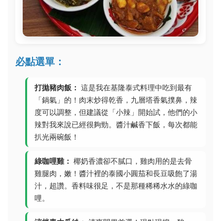
必點選單：
打拋豬肉飯：
這是我在基隆泰式料理中吃到最有
「鍋氣」的！肉末炒得乾香，九層塔香氣撲鼻，辣
度可以調整，但建議從「小辣」開始試，他們的小
辣對我來說已經很夠勁。醬汁鹹香下飯，每次都能
扒光兩碗飯！
綠咖哩雞：
椰奶香濃卻不膩口，雞肉用的是去骨
雞腿肉，嫩！醬汁裡的泰國小圓茄和長豆吸飽了湯
汁，超讚。香料味很足，不是那種稀稀水水的綠咖
哩。