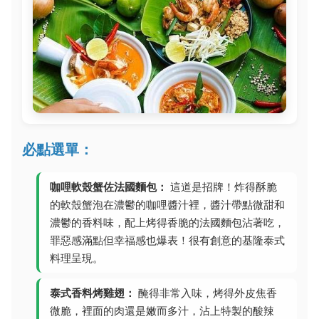
必點選單：
咖哩軟殼蟹佐法國麵包：
這道是招牌！炸得酥脆
的軟殼蟹泡在濃鬱的咖哩醬汁裡，醬汁帶點微甜和
濃鬱的香料味，配上烤得香脆的法國麵包沾著吃，
罪惡感滿點但幸福感也爆表！很有創意的基隆泰式
料理呈現。
泰式香料烤雞翅：
醃得非常入味，烤得外皮焦香
微脆，裡面的肉還是嫩而多汁，沾上特製的酸辣