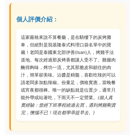
個人評價介紹：
這家嚴格來說不算餐廳，是在騎樓下的炭烤攤
車，但絕對是我基隆泰式料理口袋名單中的寶
藏！老闆是泰國東北部伊善(Isan)人，烤雞手法
道地。每次經過那炭烤香都讓人受不了。雞腿肉
醃得夠味，烤功一流，尤其那脆皮和鎖住的肉
汁，簡單卻美味。沾醬是精髓，喜歡吃辣的可以
請老闆多加點辣椒。份量足，價格實惠，當晚餐
或宵夜都很棒。唯一的缺點就是位置少，通常只
能外帶或站著吃，下雨天不一定營業。
(個人真
實經驗：曾經下班專程繞過去買，遇到烤雞剛賣
完，懊惱不已！現在都學乖提早去。)