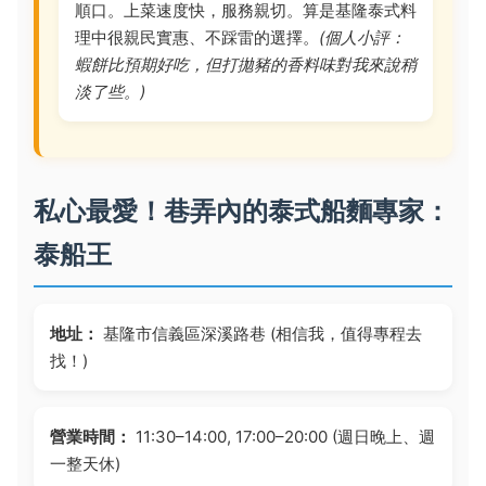
順口。上菜速度快，服務親切。算是基隆泰式料
理中很親民實惠、不踩雷的選擇。
(個人小評：
蝦餅比預期好吃，但打拋豬的香料味對我來說稍
淡了些。)
私心最愛！巷弄內的泰式船麵專家：
泰船王
地址：
基隆市信義區深溪路巷 (相信我，值得專程去
找！)
營業時間：
11:30–14:00, 17:00–20:00 (週日晚上、週
一整天休)