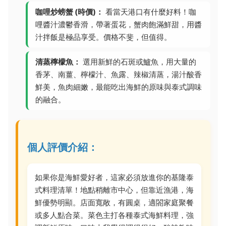
咖哩炒螃蟹 (時價)：
看當天港口有什麼好料！咖
哩醬汁濃鬱香滑，帶著蛋花，蟹肉飽滿鮮甜，用醬
汁拌飯是極品享受。價格不斐，但值得。
清蒸檸檬魚：
選用新鮮的石斑或鱸魚，用大量的
香茅、南薑、檸檬汁、魚露、辣椒清蒸，湯汁酸香
鮮美，魚肉細嫩，最能吃出海鮮的原味與泰式調味
的融合。
個人評價介紹：
如果你是海鮮愛好者，這家必須放進你的基隆泰
式料理清單！地點稍離市中心，但靠近漁港，海
鮮優勢明顯。店面寬敞，有圓桌，適閤家庭聚餐
或多人點合菜。菜色主打各種泰式海鮮料理，強