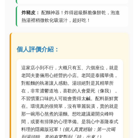
炸豬皮：
配麵神器！炸得超級酥脆像餅乾，泡進
熱湯裡稍微軟化吸湯汁，超好吃！
個人評價介紹：
這家店小到不行，大概只有五、六個座位，就是
老闆夫妻倆用心經營的小店。老闆是泰國華僑，
對船麵的執著讓人感動。湯頭絕對是其精華所
在，非常濃鬱道地，喜歡的人會愛死（像我），
不習慣重口味的人可能會覺得太鹹。配料新鮮實
在。環境真的很簡單，沒有華麗裝潢，賣的就是
那一碗用心熬煮的湯麵。想吃建議避開尖峰時
間，或要有排隊的心理準備。是我心中基隆泰式
料理的隱藏版冠軍！
(個人真實經驗：第一次喝
到湯頭時，真的有驚豔到「哇」出來！)