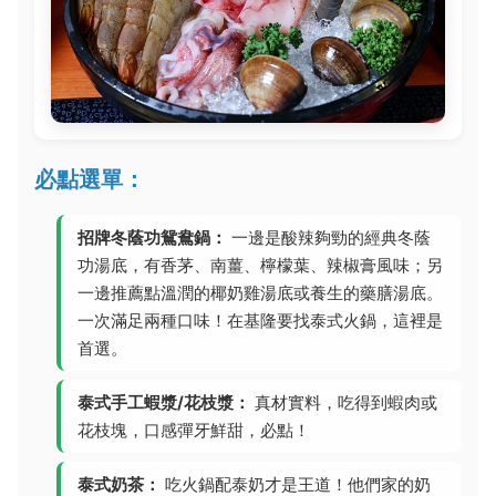
必點選單：
招牌冬蔭功鴛鴦鍋：
一邊是酸辣夠勁的經典冬蔭
功湯底，有香茅、南薑、檸檬葉、辣椒膏風味；另
一邊推薦點溫潤的椰奶雞湯底或養生的藥膳湯底。
一次滿足兩種口味！在基隆要找泰式火鍋，這裡是
首選。
泰式手工蝦漿/花枝漿：
真材實料，吃得到蝦肉或
花枝塊，口感彈牙鮮甜，必點！
泰式奶茶：
吃火鍋配泰奶才是王道！他們家的奶