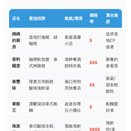
價格
適合族
店名
最強招牌
氣氛/環境
帶
群
媽媽
追求道
道地打拋豬、綠
家庭溫馨
的廚
$
地CP
咖哩
小店
房
值者
香料
咖哩軟殼蟹、泰
港畔餐酒
聚餐約
$$$
國度
式烤雞翅
館時尚風
會看景
家庭/
泰豐
厚實月亮蝦餅、
廟口旁明
$$
朋友輕
味
酸辣海鮮湯
亮快餐店
鬆吃
泰船
濃鬱湯頭泰式船
超迷你專
船麵愛
$
王
麵
注小攤位
好者
海鮮
海派
泰式酸辣生蝦、
寬敞海鮮
$$$$
控/多