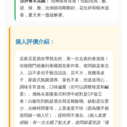
涼拌青木瓜絲：
清爽開胃首選！現點現搗，酸、
甜、辣、脆，比例抓得剛剛好，花生碎和蝦米提
香，夏天來一盤超解暑。
個人評價介紹：
這家店是朋友帶我去的，第一次去真的會迷路！
但推開門就像到泰國朋友家作客。老闆娘是泰北
人，話不多但手藝沒話說。店不大，就幾張桌
子，家庭式氛圍濃厚。菜色不多，但道道用心，
調味非常道地，口味偏重（但可以調整辣度和鹹
度）。價格在基隆泰式料理中絕對是CP值王
者！白飯吃到飽超適合我這種飯桶。缺點是位置
少，尖峰時間要等，上菜速度不快（因為幾乎都
老闆娘一個人忙），趕時間不適合。
(個人真實
經驗：有一次太餓了點太多，老闆娘還笑說「慢