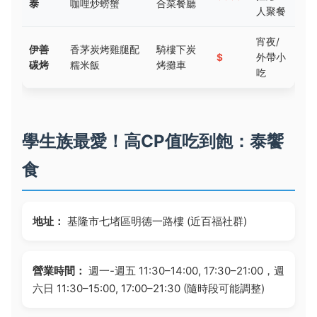
泰
咖哩炒螃蟹
合菜餐廳
人聚餐
宵夜/
伊善
香茅炭烤雞腿配
騎樓下炭
$
外帶小
碳烤
糯米飯
烤攤車
吃
學生族最愛！高CP值吃到飽：泰饗
食
地址：
基隆市七堵區明德一路樓 (近百福社群)
營業時間：
週一-週五 11:30–14:00, 17:30–21:00，週
六日 11:30–15:00, 17:00–21:30 (隨時段可能調整)