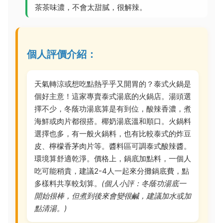
茶茶味濃，不會太甜膩，很解辣。
個人評價介紹：
天氣轉涼或想吃點熱乎乎又開胃的？泰式火鍋是
個好主意！這家專賣泰式湯底的火鍋店。湯頭選
擇不少，冬蔭功湯底算是有到位，酸辣香濃，煮
海鮮或肉片都很搭。椰奶湯底溫和順口。火鍋料
選擇也多，有一般火鍋料，也有比較泰式的炸豆
皮、檸檬香茅肉片等。醬料區可調泰式酸辣醬。
環境算舒適乾淨。價格上，鍋底加點料，一個人
吃可能稍貴，建議2-4人一起來分攤鍋底費，點
多樣料共享較划算。
(個人小評：冬蔭功湯底一
開始很棒，但煮到後來會變很鹹，建議加水或加
點清湯。)