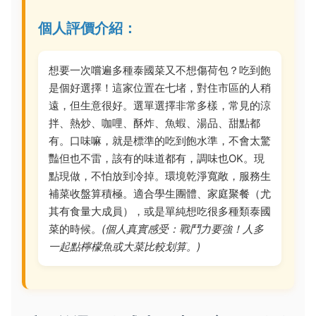
個人評價介紹：
想要一次嚐遍多種泰國菜又不想傷荷包？吃到飽
是個好選擇！這家位置在七堵，對住市區的人稍
遠，但生意很好。選單選擇非常多樣，常見的涼
拌、熱炒、咖哩、酥炸、魚蝦、湯品、甜點都
有。口味嘛，就是標準的吃到飽水準，不會太驚
豔但也不雷，該有的味道都有，調味也OK。現
點現做，不怕放到冷掉。環境乾淨寬敞，服務生
補菜收盤算積極。適合學生團體、家庭聚餐（尤
其有食量大成員），或是單純想吃很多種類泰國
菜的時候。
(個人真實感受：戰鬥力要強！人多
一起點檸檬魚或大菜比較划算。)