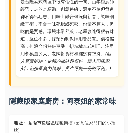
是基隆泰式料理中很有個性的一間。由年輕廚師
經營，走的是精緻、創意路線，選單不長但每道
都看得出心思。口味上融合傳統與新意，調味細
緻平衡，不會一味死鹹或死辣。份量不算大，但
吃的是質感。環境非常舒服，老屋改造得很有味
道，座位不多，採預約制保障用餐品質。價格偏
高，但適合想好好享受一頓精緻泰式料理、注重
用餐氛圍的人。老闆對食材和擺盤有堅持。
(個
人真實經驗：金麵的風味很獨特，讓人印象深
刻，但份量真的精緻，男生可能一份吃不飽。)
隱藏版家庭廚房：阿泰姐的家常味
地址：
基隆市暖暖區暖暖街樓 (留意住家門口的小招
牌)