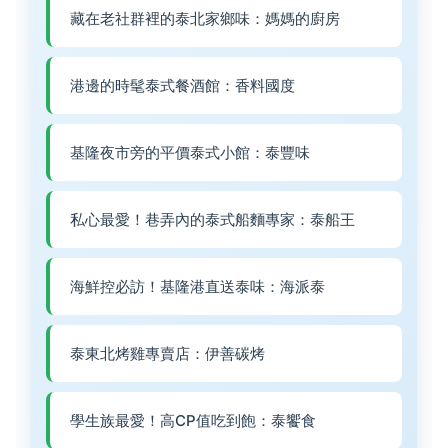
藏在老社群裡的泰北家鄉味：媽媽的廚房
港邊的時髦泰式餐酒館：香料國度
基隆夜市旁的平價泰式小館：泰豐味
私心最愛！巷弄內的泰式船麵專家：泰船王
海鮮控必訪！基隆港直送泰味：海派泰
泰東北烤雞專賣店：伊善碳烤
學生族最愛！高CP值吃到飽：泰饗食