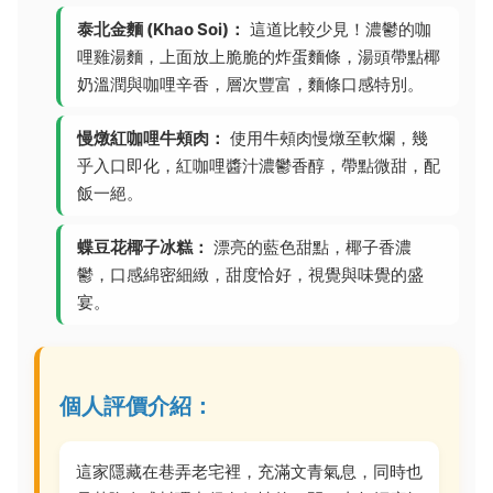
泰北金麵 (Khao Soi)：
這道比較少見！濃鬱的咖
哩雞湯麵，上面放上脆脆的炸蛋麵條，湯頭帶點椰
奶溫潤與咖哩辛香，層次豐富，麵條口感特別。
慢燉紅咖哩牛頰肉：
使用牛頰肉慢燉至軟爛，幾
乎入口即化，紅咖哩醬汁濃鬱香醇，帶點微甜，配
飯一絕。
蝶豆花椰子冰糕：
漂亮的藍色甜點，椰子香濃
鬱，口感綿密細緻，甜度恰好，視覺與味覺的盛
宴。
個人評價介紹：
這家隱藏在巷弄老宅裡，充滿文青氣息，同時也