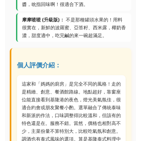
醬，吮指回味啊！很適合下酒。
摩摩喳喳 (升級版)：
不是那種罐頭水果的！用料
很實在，新鮮的波羅蜜、亞答籽、西米露，椰奶香
濃，甜度適中，吃完鹹的來一碗超滿足。
個人評價介紹：
這家和「媽媽的廚房」是完全不同的風格！走的
是精緻、創意、餐酒館路線。地點超好，靠窗座
位能直接看到基隆港的夜色，燈光美氣氛佳，很
適合約會或朋友聚餐小酌。選單融合了傳統泰味
和新派的作法，口味調整得比較溫和，但該有的
特色還是在。服務不錯。當然，價格也相對高不
少，主菜份量不算特別大，比較吃氣氛和創意。
調酒也有泰式風味的選項。算是基隆泰式料理中