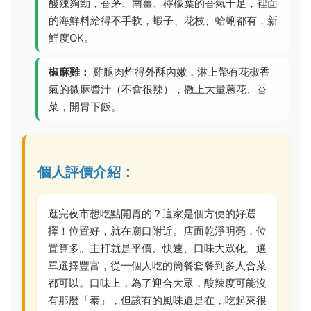
酸辣夠勁，香茅、南薑、檸檬葉的香氣十足，裡面
的海鮮料給得不手軟，蝦子、花枝、蛤蜊都有，新
鮮度OK。
椒麻雞：
雞腿肉炸得外酥內嫩，淋上帶有花椒香
氣的微麻醬汁（不會很辣），撒上大量蔥花、香
菜，開胃下飯。
個人評價介紹：
逛完夜市想吃點開胃的？這家是個方便的好選
擇！位置好，就在廟口附近。店面乾淨明亮，位
置算多。主打就是平價、快速、口味大眾化。選
單選擇豐富，從一個人吃的簡餐套餐到多人合菜
都可以。口味上，為了迎合大眾，酸辣度可能沒
有那麼「泰」，但該有的風味還是在，吃起來很