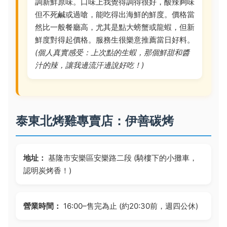
調新鮮原味。口味上我覺得調得很好，酸辣夠味
但不死鹹或過嗆，能吃得出海鮮的鮮度。價格當
然比一般餐廳高，尤其是點大螃蟹或龍蝦，但新
鮮度對得起價格。服務生很樂意推薦當日好料。
(個人真實感受：上次點的生蝦，那個鮮甜和醬
汁的辣，讓我邊流汗邊說好吃！)
泰東北烤雞專賣店：伊善碳烤
地址：
基隆市安樂區安樂路二段 (騎樓下的小攤車，
認明炭烤香！)
營業時間：
16:00–售完為止 (約20:30前，週四公休)