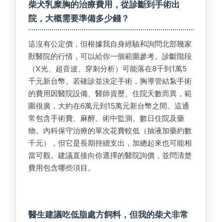
柴犬乳糜胸的治療費用，從診斷到手術出
院，大概需要準備多少錢？
這沒有公定價，但根據我自身經驗和詢問北部幾家
獸醫院的行情，可以給你一個範圍參考。診斷階段
（X光、超音波、穿刺分析）可能落在8千到1萬5
千元新台幣。若確診並決定手術，胸導管結紮手術
的費用因醫院設備、醫師資歷、住院天數而異，範
圍很廣，大約在6萬元到15萬元新台幣之間。這通
常包含手術費、麻醉、術中監測、數日住院及藥
物。內科保守治療的單次花費較低（抽液加藥約數
千元），但它是長期持續支出，加總起來也可能相
當可觀。建議直接向你選擇的醫院詢價，並問清楚
費用包含哪些項目。
醫生建議吃低脂處方飼料，但我的柴犬非常