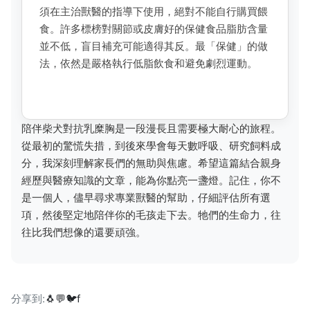
須在主治獸醫的指導下使用，絕對不能自行購買餵
食。許多標榜對關節或皮膚好的保健食品脂肪含量
並不低，盲目補充可能適得其反。最「保健」的做
法，依然是嚴格執行低脂飲食和避免劇烈運動。
陪伴柴犬對抗乳糜胸是一段漫長且需要極大耐心的旅程。
從最初的驚慌失措，到後來學會每天數呼吸、研究飼料成
分，我深刻理解家長們的無助與焦慮。希望這篇結合親身
經歷與醫療知識的文章，能為你點亮一盞燈。記住，你不
是一個人，儘早尋求專業獸醫的幫助，仔細評估所有選
項，然後堅定地陪伴你的毛孩走下去。牠們的生命力，往
往比我們想像的還要頑強。
分享到:
🐧
💬
🐦
f