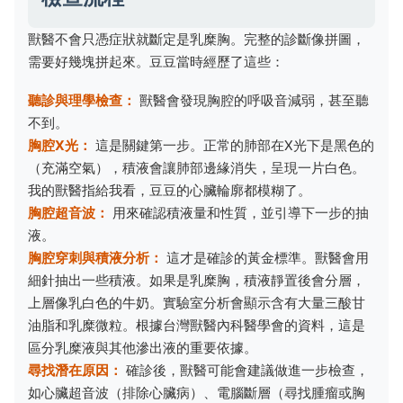
獸醫不會只憑症狀就斷定是乳糜胸。完整的診斷像拼圖，
需要好幾塊拼起來。豆豆當時經歷了這些：
聽診與理學檢查：
獸醫會發現胸腔的呼吸音減弱，甚至聽
不到。
胸腔X光：
這是關鍵第一步。正常的肺部在X光下是黑色的
（充滿空氣），積液會讓肺部邊緣消失，呈現一片白色。
我的獸醫指給我看，豆豆的心臟輪廓都模糊了。
胸腔超音波：
用來確認積液量和性質，並引導下一步的抽
液。
胸腔穿刺與積液分析：
這才是確診的黃金標準。獸醫會用
細針抽出一些積液。如果是乳糜胸，積液靜置後會分層，
上層像乳白色的牛奶。實驗室分析會顯示含有大量三酸甘
油脂和乳糜微粒。根據台灣獸醫內科醫學會的資料，這是
區分乳糜液與其他滲出液的重要依據。
尋找潛在原因：
確診後，獸醫可能會建議做進一步檢查，
如心臟超音波（排除心臟病）、電腦斷層（尋找腫瘤或胸