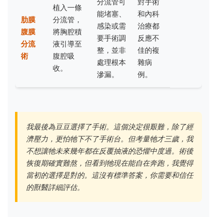
分流管可
對手術
植入一條
能堵塞、
和內科
肋膜
分流管，
感染或需
治療都
腹膜
將胸腔積
要手術調
反應不
分流
液引導至
整，並非
佳的複
術
腹腔吸
處理根本
雜病
收。
滲漏。
例。
我最後為豆豆選擇了手術。這個決定很艱難，除了經
濟壓力，更怕牠下不了手術台。但考量牠才三歲，我
不想讓牠未來幾年都在反覆抽液的恐懼中度過。術後
恢復期確實難熬，但看到牠現在能自在奔跑，我覺得
當初的選擇是對的。這沒有標準答案，你需要和信任
的獸醫詳細評估。