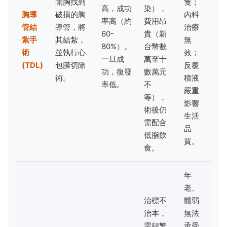
開胸找到
隻；
高，成功
染），
胸導
破損的胸
內科
率高（約
費用昂
管結
導管，將
治療
60-
貴（新
紮手
其結紮，
無
80%）。
台幣數
術
並執行心
效；
一旦成
萬至十
(TDL)
包膜切除
反覆
功，復發
數萬元
術。
積液
率低。
不
嚴重
等），
影響
術後仍
生活
需配合
品
低脂飲
質。
食。
年
老、
治標不
體弱
治本，
無法
需頻繁
承受