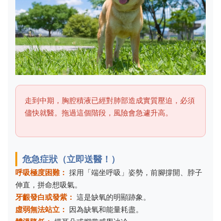
走到中期，胸腔積液已經對肺部造成實質壓迫，必須
儘快就醫。拖過這個階段，風險會急遽升高。
危急症狀（立即送醫！）
呼吸極度困難：
採用「端坐呼吸」姿勢，前腳撐開、脖子
伸直，拼命想吸氣。
牙齦發白或發紫：
這是缺氧的明顯跡象。
虛弱無法站立：
因為缺氧和能量耗盡。