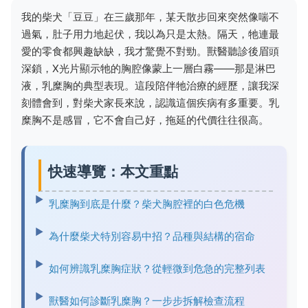
我的柴犬「豆豆」在三歲那年，某天散步回來突然像喘不
過氣，肚子用力地起伏，我以為只是太熱。隔天，牠連最
愛的零食都興趣缺缺，我才驚覺不對勁。獸醫聽診後眉頭
深鎖，X光片顯示牠的胸腔像蒙上一層白霧——那是淋巴
液，乳糜胸的典型表現。這段陪伴牠治療的經歷，讓我深
刻體會到，對柴犬家長來說，認識這個疾病有多重要。乳
糜胸不是感冒，它不會自己好，拖延的代價往往很高。
快速導覽：本文重點
乳糜胸到底是什麼？柴犬胸腔裡的白色危機
為什麼柴犬特別容易中招？品種與結構的宿命
如何辨識乳糜胸症狀？從輕微到危急的完整列表
獸醫如何診斷乳糜胸？一步步拆解檢查流程