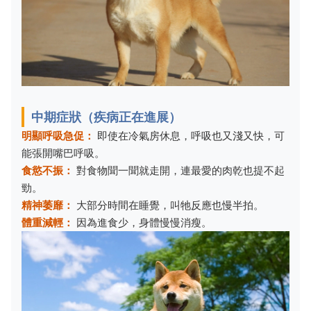
中期症狀（疾病正在進展）
明顯呼吸急促：
即使在冷氣房休息，呼吸也又淺又快，可
能張開嘴巴呼吸。
食慾不振：
對食物聞一聞就走開，連最愛的肉乾也提不起
勁。
精神萎靡：
大部分時間在睡覺，叫牠反應也慢半拍。
體重減輕：
因為進食少，身體慢慢消瘦。