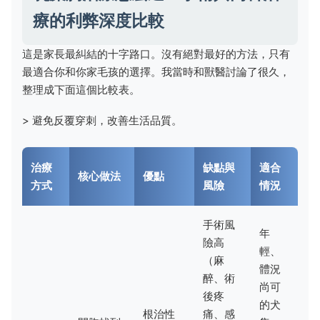
療的利弊深度比較
這是家長最糾結的十字路口。沒有絕對最好的方法，只有
最適合你和你家毛孩的選擇。我當時和獸醫討論了很久，
整理成下面這個比較表。
> 避免反覆穿刺，改善生活品質。
治療
缺點與
適合
核心做法
優點
方式
風險
情況
手術風
年
險高
輕、
（麻
體況
醉、術
尚可
後疼
的犬
根治性
痛、感