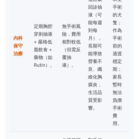
回診抽
手術
液（可
的犬
能每週
隻；
定期胸腔
無手術風
到每
作為
穿刺抽液
險，費用
內科
月），
手術
+ 嚴格低
相對較低
保守
長期可
前的
脂飲食 +
（但需反
治療
能導致
過渡
藥物（如
覆抽
營養不
穩定
Rutin）。
液）。
良、纖
期；
維化胸
家長
膜炎，
暫時
生活品
無法
質受影
負擔
響。
手術
費
用。