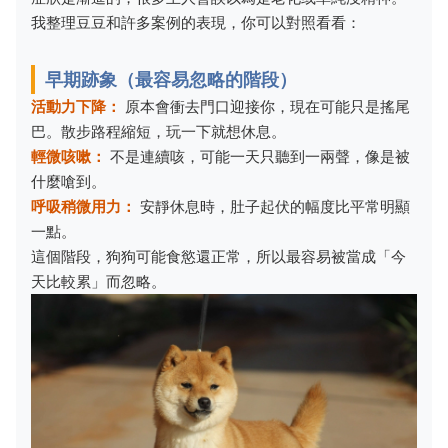
我整理豆豆和許多案例的表現，你可以對照看看：
早期跡象（最容易忽略的階段）
活動力下降：
原本會衝去門口迎接你，現在可能只是搖尾
巴。散步路程縮短，玩一下就想休息。
輕微咳嗽：
不是連續咳，可能一天只聽到一兩聲，像是被
什麼嗆到。
呼吸稍微用力：
安靜休息時，肚子起伏的幅度比平常明顯
一點。
這個階段，狗狗可能食慾還正常，所以最容易被當成「今
天比較累」而忽略。