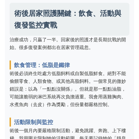
術後居家照護關鍵：飲食、活動與
復發監控實戰
治療成功，只贏了一半。回家後的照護才是長期抗戰的開
始。很多復發案例都出在居家管理疏忽。
飲食管理：低脂是鐵律
術後必須終生吃處方低脂飼料或自製低脂鮮食。絕對不能
偷餵零食、人類食物、或其他高脂飼料。一個常見的微妙
錯誤是：以為「一點點沒關係」。但就是那一點點油脂，
可能讓脆弱的淋巴系統再次負擔過重。我會用蒸雞胸肉、
水煮魚肉（去皮）作為獎勵，但份量都嚴格控制。
活動限制與監控
術後一個月內要嚴格限制活動，避免跳躍、奔跑、上下樓
梯。我用圍片限制牠的活動範圍。每天要記錄牠的「靜息