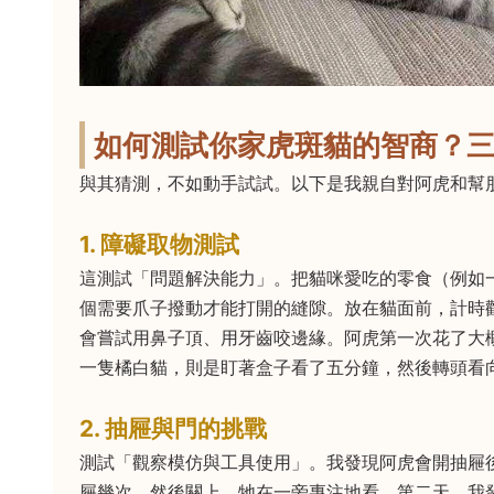
如何測試你家虎斑貓的智商？
與其猜測，不如動手試試。以下是我親自對阿虎和幫
1. 障礙取物測試
這測試「問題解決能力」。把貓咪愛吃的零食（例如
個需要爪子撥動才能打開的縫隙。放在貓面前，計時
會嘗試用鼻子頂、用牙齒咬邊緣。阿虎第一次花了大
一隻橘白貓，則是盯著盒子看了五分鐘，然後轉頭看
2. 抽屜與門的挑戰
測試「觀察模仿與工具使用」。我發現阿虎會開抽屜
屜幾次。然後關上。牠在一旁專注地看。第二天，我