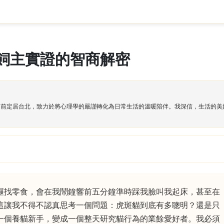
飼主實證的智商解密
目前定居台北，致力於將心理學的嚴謹轉化為日常生活的溫暖陪伴。我深信，生活的美
屜找零食，會在我鬧鐘響前五分鐘準時踩我臉叫我起床，甚至在
這讓我不得不認真思考一個問題：虎斑貓到底有多聰明？還是只
一個養貓新手，變成一個整天研究貓行為的業餘愛好者。我必須