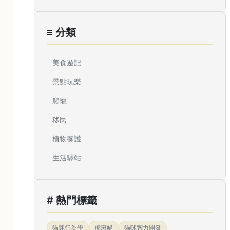
≡ 分類
美食遊記
景點玩樂
爬寵
移民
植物養護
生活驛站
# 熱門標籤
貓咪行為學
虎斑貓
貓咪智力開發