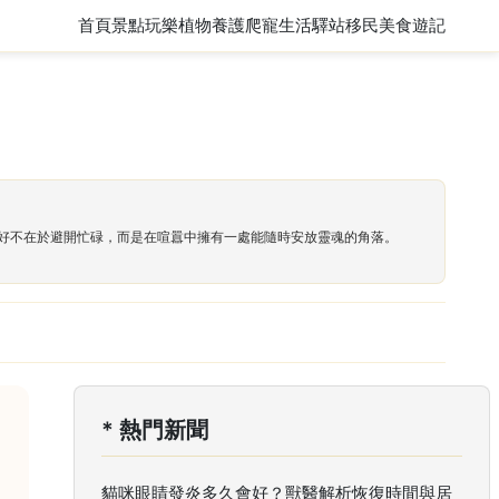
首頁
景點玩樂
植物養護
爬寵
生活驛站
移民
美食遊記
好不在於避開忙碌，而是在喧囂中擁有一處能隨時安放靈魂的角落。
* 熱門新聞
貓咪眼睛發炎多久會好？獸醫解析恢復時間與居