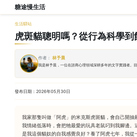
糖途慢生活
生活驛站
虎斑貓聰明嗎？從行為科學到
作者：
林予晨
我是林予晨，一位在諮商心理領域深耕多年的文字實踐者。
發布日期：2026年05月30日
我家那隻叫做「阿虎」的米克斯虎斑貓，會自己開抽
我情緒低落時，會把牠最愛的玩具老鼠叼到我腳邊。
是我這個貓奴的自我感覺良好？養了阿虎七年，我從