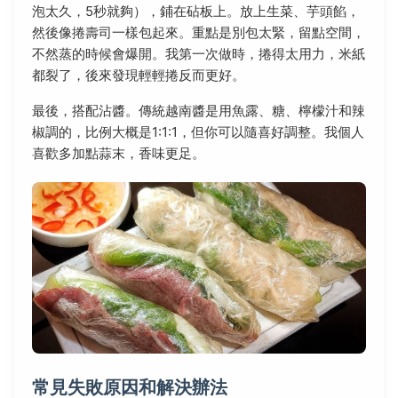
泡太久，5秒就夠），鋪在砧板上。放上生菜、芋頭餡，
然後像捲壽司一樣包起來。重點是別包太緊，留點空間，
不然蒸的時候會爆開。我第一次做時，捲得太用力，米紙
都裂了，後來發現輕輕捲反而更好。
最後，搭配沾醬。傳統越南醬是用魚露、糖、檸檬汁和辣
椒調的，比例大概是1:1:1，但你可以隨喜好調整。我個人
喜歡多加點蒜末，香味更足。
常見失敗原因和解決辦法