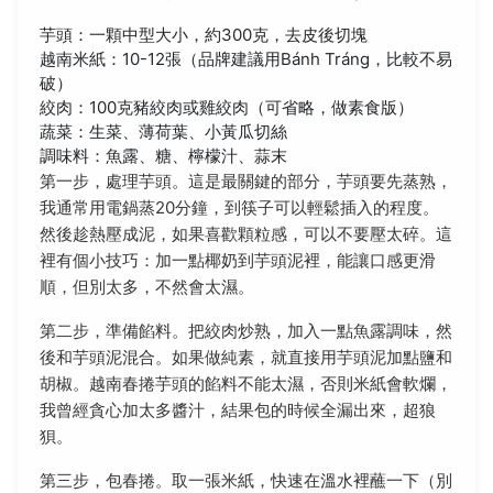
芋頭：一顆中型大小，約300克，去皮後切塊
越南米紙：10-12張（品牌建議用Bánh Tráng，比較不易
破）
絞肉：100克豬絞肉或雞絞肉（可省略，做素食版）
蔬菜：生菜、薄荷葉、小黃瓜切絲
調味料：魚露、糖、檸檬汁、蒜末
第一步，處理芋頭。這是最關鍵的部分，芋頭要先蒸熟，
我通常用電鍋蒸20分鐘，到筷子可以輕鬆插入的程度。
然後趁熱壓成泥，如果喜歡顆粒感，可以不要壓太碎。這
裡有個小技巧：加一點椰奶到芋頭泥裡，能讓口感更滑
順，但別太多，不然會太濕。
第二步，準備餡料。把絞肉炒熟，加入一點魚露調味，然
後和芋頭泥混合。如果做純素，就直接用芋頭泥加點鹽和
胡椒。越南春捲芋頭的餡料不能太濕，否則米紙會軟爛，
我曾經貪心加太多醬汁，結果包的時候全漏出來，超狼
狽。
第三步，包春捲。取一張米紙，快速在溫水裡蘸一下（別