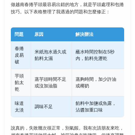
做越南春捲芋頭最容易出錯的地方，就是芋頭處理和包捲
技巧。以下表格整理了我遇過的問題和怎麼修正：
問題
原因
解決辦法
春捲
米紙泡水過久或
蘸水時間控制在5秒
皮易
餡料太濕
內，餡料先瀝乾
破
芋頭
蒸芋頭時間不足
蒸夠時間，加少許油
餡太
或沒加油脂
或椰奶
乾
味道
餡料中加鹽或魚露，
調味不足
太淡
沾醬加重口味
說真的，失敗幾次很正常，別氣餒。我有次請朋友來吃，