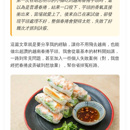
第一次在胡志明市的小攤吃到越南春捲芋頭時，還
以為是普通春捲，結果一口咬下，芋頭的香氣直接
衝出來，當場就愛上了。後來自己在家試做，卻發
現芋頭處理不好，整個春捲會變得太乾，失敗了好
幾次才抓到訣竅。
這篇文章就是要分享我的經驗，讓你不用飛去越南，也能
做出超讚的越南春捲芋頭。我會從最基本的材料開始講，
一路到常見問題，甚至加入一些個人失敗案例（對，我曾
經把春捲皮弄破到想放棄），幫你省掉冤枉路。