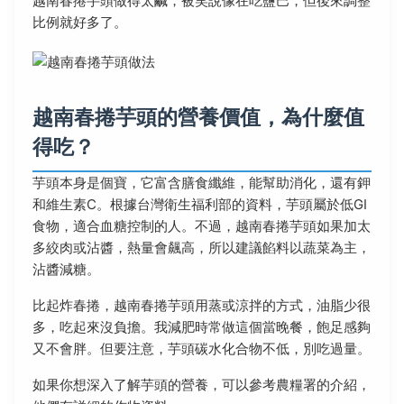
越南春捲芋頭做得太鹹，被笑說像在吃鹽巴，但後來調整
比例就好多了。
越南春捲芋頭的營養價值，為什麼值
得吃？
芋頭本身是個寶，它富含膳食纖維，能幫助消化，還有鉀
和維生素C。根據台灣衛生福利部的資料，芋頭屬於低GI
食物，適合血糖控制的人。不過，越南春捲芋頭如果加太
多絞肉或沾醬，熱量會飆高，所以建議餡料以蔬菜為主，
沾醬減糖。
比起炸春捲，越南春捲芋頭用蒸或涼拌的方式，油脂少很
多，吃起來沒負擔。我減肥時常做這個當晚餐，飽足感夠
又不會胖。但要注意，芋頭碳水化合物不低，別吃過量。
如果你想深入了解芋頭的營養，可以參考農糧署的介紹，