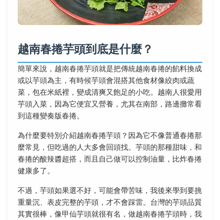
越南春捲芋頭到底是什麼？
簡單來說，越南春捲芋頭就是把傳統越南春捲的餡料換成
或以芋頭為主，有時候芋頭會混搭其他食材像絞肉或蔬
菜，包在米紙裡，變成清爽又飽足的小吃。越南人很愛用
芋頭入菜，因為它便宜又營養，尤其在南部，路邊攤常看
到這種變奏版春捲。
為什麼要特別介紹越南春捲芋頭？因為它不像普通春捲那
麼常見，但吃過的人大多會回頭找。芋頭的那種甜味，和
春捲的酸辣醬超搭，而且自己做可以控制油量，比炸春捲
健康多了。
不過，芋頭如果選不好，可能會帶苦味，我後來學到要挑
重量沉、表皮完整的芋頭，才不會踩雷。台灣的芋頭品質
其實很棒，像甲仙芋頭就很有名，做越南春捲芋頭時，我