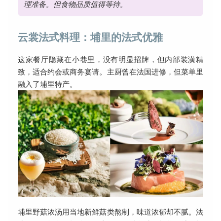
理准备。但食物品质值得等待。
云裳法式料理：埔里的法式优雅
这家餐厅隐藏在小巷里，没有明显招牌，但内部装潢精
致，适合约会或商务宴请。主厨曾在法国进修，但菜单里
融入了埔里特产。
埔里野菇浓汤用当地新鲜菇类熬制，味道浓郁却不腻。法