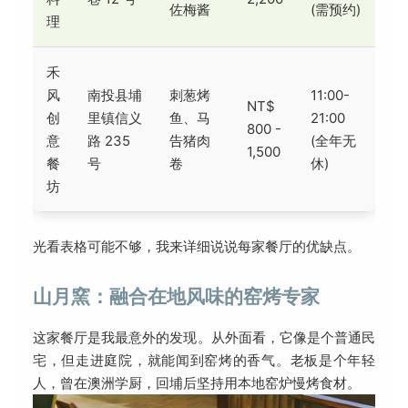
佐梅酱
(需预约)
理
禾
风
南投县埔
刺葱烤
11:00-
NT$
创
里镇信义
鱼、马
21:00
800 -
意
路 235
告猪肉
(全年无
1,500
餐
号
卷
休)
坊
光看表格可能不够，我来详细说说每家餐厅的优缺点。
山月窯：融合在地风味的窑烤专家
这家餐厅是我最意外的发现。从外面看，它像是个普通民
宅，但走进庭院，就能闻到窑烤的香气。老板是个年轻
人，曾在澳洲学厨，回埔后坚持用本地窑炉慢烤食材。