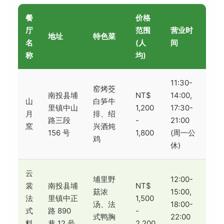
餐
价格
厅
范围
营业时
地址
特色菜
名
(人
间
称
均)
11:30-
窑烤茭
南投县埔
NT$
14:00,
山
白笋牛
里镇中山
1,200
17:30-
月
排、绍
路三段
-
21:00
窯
兴酒炖
156 号
1,800
(周一公
鸡
休)
云
埔里野
12:00-
裳
南投县埔
NT$
菇浓
15:00,
法
里镇中正
1,500
汤、法
18:00-
式
路 890
-
式鸭胸
22:00
料
巷 12 号
2,200