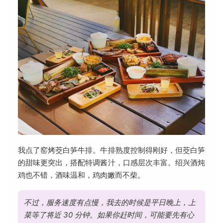
我点了窑烤茭白笋牛排。牛排熟度控制得刚好，但茭白笋
的甜味更突出，搭配特调酱汁，口感层次丰富。绍兴酒炖
鸡也不错，酒味温和，鸡肉嫩而不柴。
不过，服务速度有点慢，我去的时候是平日晚上，上
菜等了将近 30 分钟。如果你赶时间，可能要先有心