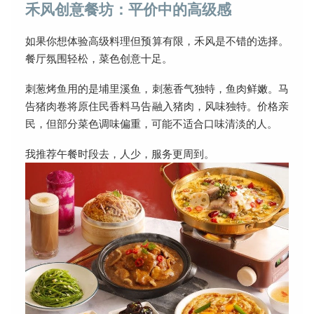
禾风创意餐坊：平价中的高级感
如果你想体验高级料理但预算有限，禾风是不错的选择。
餐厅氛围轻松，菜色创意十足。
刺葱烤鱼用的是埔里溪鱼，刺葱香气独特，鱼肉鲜嫩。马
告猪肉卷将原住民香料马告融入猪肉，风味独特。价格亲
民，但部分菜色调味偏重，可能不适合口味清淡的人。
我推荐午餐时段去，人少，服务更周到。