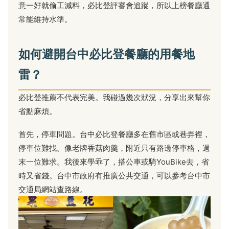
意一好就偷工減料，必比登評審會追蹤，所以上榜餐廳通
常能維持水準。
如何避開台中必比登餐廳的用餐地
雷？
必比登推薦不代表完美。我碰過幾次狀況，分享出來幫你
省點麻煩。
首先，停車問題。台中必比登餐廳多在舊市區或巷弄裡，
停車位難找。像老牌香菇肉羹，附近只有路邊停車格，週
末一位難求。我後來學乖了，搭公車或騎YouBike去，省
時又省錢。台中市政府有推廣公共交通，可以參考
台中市
交通局網站
查路線。