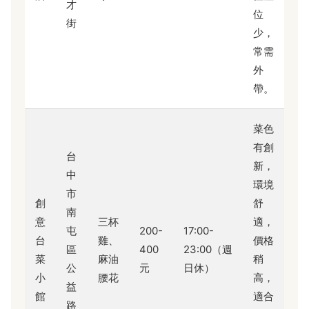
才
位
街
少，
常需
外
帶。
菜色
有創
台
新，
中
環境
市
創
舒
南
意
三杯
適，
屯
200-
17:00-
台
雞、
價格
區
400
23:00（週
菜
麻油
稍
公
元
日休）
小
腰花
高，
益
館
適合
路