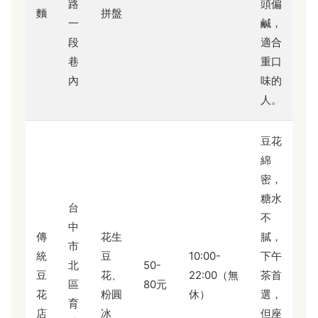
路
頭偏
麵
拼盤
一
鹹，
段
適合
巷
重口
內
味的
人。
豆花
綿
密，
糖水
台
不
中
傳
花生
膩，
市
統
豆
10:00-
下午
北
50-
豆
花、
22:00（無
茶首
區
80元
花
粉圓
休）
選，
育
店
冰
但座