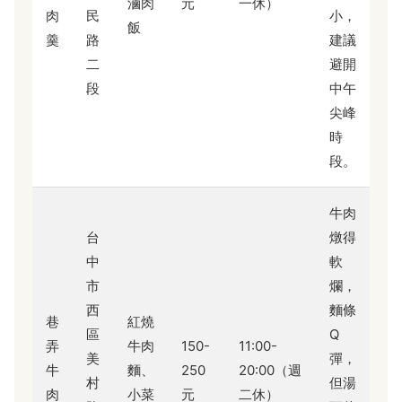
滷肉
元
一休）
肉
民
小，
飯
羹
路
建議
二
避開
段
中午
尖峰
時
段。
牛肉
台
燉得
中
軟
市
爛，
西
麵條
巷
紅燒
區
Q
弄
牛肉
150-
11:00-
美
彈，
牛
麵、
250
20:00（週
村
但湯
肉
小菜
元
二休）