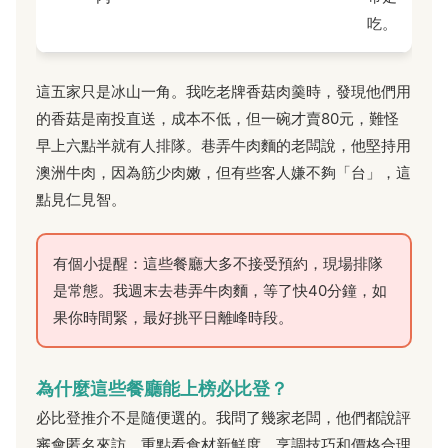
吃。
這五家只是冰山一角。我吃老牌香菇肉羹時，發現他們用
的香菇是南投直送，成本不低，但一碗才賣80元，難怪
早上六點半就有人排隊。巷弄牛肉麵的老闆說，他堅持用
澳洲牛肉，因為筋少肉嫩，但有些客人嫌不夠「台」，這
點見仁見智。
有個小提醒：這些餐廳大多不接受預約，現場排隊
是常態。我週末去巷弄牛肉麵，等了快40分鐘，如
果你時間緊，最好挑平日離峰時段。
為什麼這些餐廳能上榜必比登？
必比登推介不是隨便選的。我問了幾家老闆，他們都說評
審會匿名來訪，重點看食材新鮮度、烹調技巧和價格合理