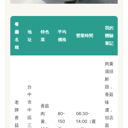
餐
我的
廳
地
特色
平均
營業時間
體驗
名
址
菜
價格
筆記
稱
肉羹
湯頭
鮮
台
甜，
中
香菇
老
市
味
香菇
牌
中
濃，
肉
80-
06:30-
香
區
但店
羹、
150
14:00（週
菇
三
面