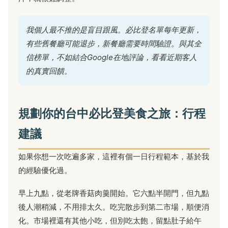
我個人最不推的是盲目跟風。必比登名單每年更新，
有些舊餐廳可能退步，新餐廳需要時間驗證。與其全
信榜單，不如結合Google在地評論，看看近期客人
的真實回饋。
規劃你的台中必比登美食之旅：行程
建議
如果你想一次吃遍多家，這裡有個一日行程範本，基於我
的經驗優化過。
早上九點，從老牌香菇肉羹開始。它六點半開門，但九點
後人潮稍減，不用排太久。吃完散步到第二市場，順便消
化。市場裡還有其他小吃，但別吃太飽，留點肚子給午