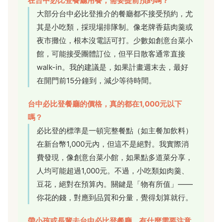
在台中必比登餐廳用餐，需要提前預約嗎？
大部分台中必比登推介的餐廳都不接受預約，尤
其是小吃類，採現場排隊制。像老牌香菇肉羹或
夜市攤位，根本沒電話可打。少數如創意台菜小
館，可能接受團體訂位，但平日散客通常直接
walk-in。我的建議是，如果計畫週末去，最好
在開門前15分鐘到，減少等待時間。
台中必比登餐廳的價格，真的都在1,000元以下
嗎？
必比登的標準是一頓完整餐點（如主餐加飲料）
在新台幣1,000元內，但這不是絕對。我實際消
費發現，像創意台菜小館，如果點多道菜分享，
人均可能超過1,000元。不過，小吃類如肉羹、
豆花，絕對在預算內。關鍵是「物有所值」——
你花的錢，對應到品質和分量，覺得划算就行。
帶小孩或長輩去台中必比登餐廳，有什麼需要注意