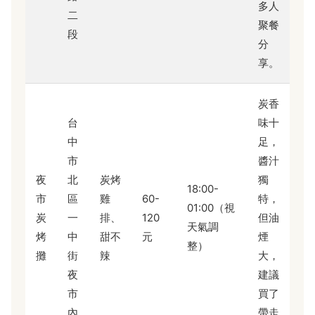
多人
二
聚餐
段
分
享。
炭香
台
味十
中
足，
市
醬汁
夜
北
炭烤
獨
18:00-
市
區
雞
60-
特，
01:00（視
炭
一
排、
120
但油
天氣調
烤
中
甜不
元
煙
整）
攤
街
辣
大，
夜
建議
市
買了
內
帶走