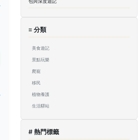
包與深度遊記
≡ 分類
美食遊記
景點玩樂
爬寵
移民
植物養護
生活驛站
# 熱門標籤