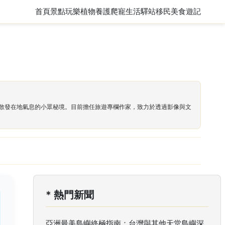
首頁
景點玩樂
植物養護
爬寵
生活驛站
移民
美食遊記
散發在地氣息的小眾秘境。目前擔任旅遊專欄作家，致力於透過影像與文
* 熱門新聞
亞洲最美島嶼終極指南：台灣與其他天堂島嶼深