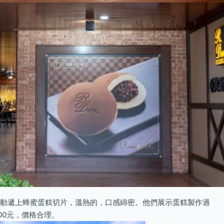
動遞上蜂蜜蛋糕切片，溫熱的，口感綿密。他們展示蛋糕製作過
00元，價格合理。