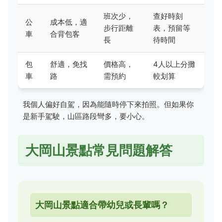
班次少，
查好時刻
公
成本低，適
步行距離
表，預留等
車
合背包客
長
待時間
包
舒適，免找
價格高，
4人以上分攤
車
路
需預約
較划算
我個人偏好自駕，因為能隨時停下來拍照。但如果你
是新手駕駛，山區路段彎多，要小心。
大岡山景點常見問題解答
大岡山景點適合帶幼兒或長輩嗎？