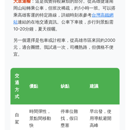
大眾運輸
：這是我覺得較麻煩的部分。從高雄捷運南
岡山站轉乘公車，但班次稀疏，約1小時一班。可以搭
乘高雄客運的特定路線，詳細時刻表參考
台灣高鐵網
站
連結的在地交通資訊。公車下車後，步行到景點需
10-20分鐘，夏天很曬。
另一個選擇是包車或計程車，從高雄市區來回約2000
元，適合團體。我試過一次，司機熟路，但價格不便
宜。
交
通
優點
缺點
建議
方
式
時間彈性，
停車位難
早出發，使
自
景點間移動
找，假日
用導航避開
駕
快
壅塞
高峰