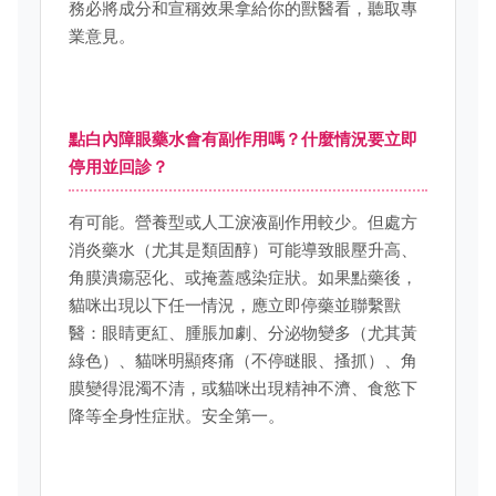
務必將成分和宣稱效果拿給你的獸醫看，聽取專
業意見。
點白內障眼藥水會有副作用嗎？什麼情況要立即
停用並回診？
有可能。營養型或人工淚液副作用較少。但處方
消炎藥水（尤其是類固醇）可能導致眼壓升高、
角膜潰瘍惡化、或掩蓋感染症狀。如果點藥後，
貓咪出現以下任一情況，應立即停藥並聯繫獸
醫：眼睛更紅、腫脹加劇、分泌物變多（尤其黃
綠色）、貓咪明顯疼痛（不停瞇眼、搔抓）、角
膜變得混濁不清，或貓咪出現精神不濟、食慾下
降等全身性症狀。安全第一。