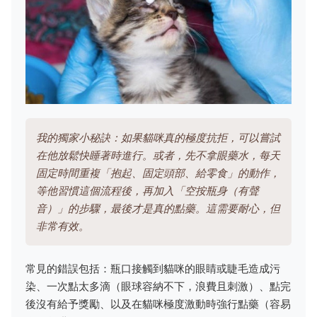
我的獨家小秘訣：如果貓咪真的極度抗拒，可以嘗試
在他放鬆快睡著時進行。或者，先不拿眼藥水，每天
固定時間重複「抱起、固定頭部、給零食」的動作，
等他習慣這個流程後，再加入「空按瓶身（有聲
音）」的步驟，最後才是真的點藥。這需要耐心，但
非常有效。
常見的錯誤包括：瓶口接觸到貓咪的眼睛或睫毛造成污
染、一次點太多滴（眼球容納不下，浪費且刺激）、點完
後沒有給予獎勵、以及在貓咪極度激動時強行點藥（容易