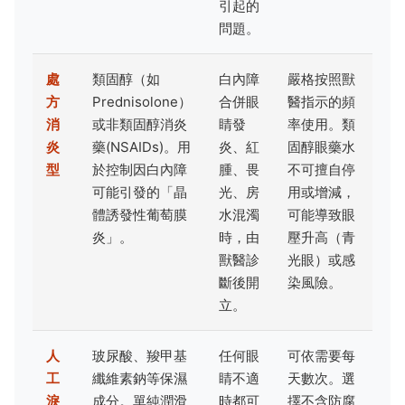
引起的
問題。
處
類固醇（如
白內障
嚴格按照獸
方
Prednisolone）
合併眼
醫指示的頻
消
或非類固醇消炎
睛發
率使用。類
炎
藥(NSAIDs)。用
炎、紅
固醇眼藥水
型
於控制因白內障
腫、畏
不可擅自停
可能引發的「晶
光、房
用或增減，
體誘發性葡萄膜
水混濁
可能導致眼
炎」。
時，由
壓升高（青
獸醫診
光眼）或感
斷後開
染風險。
立。
人
玻尿酸、羧甲基
任何眼
可依需要每
工
纖維素鈉等保濕
睛不適
天數次。選
淚
成分。單純潤滑
時都可
擇不含防腐