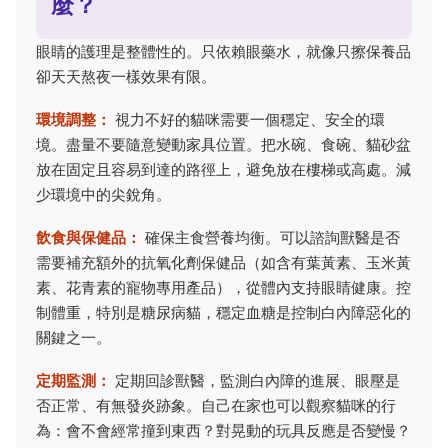
麼？
眼睛的護理是整體性的。只依賴眼藥水，就像只擦保養品
卻天天熬夜一樣效果有限。
環境調整：
視力不好的貓咪需要一個穩定、安全的環
境。盡量不要隨意變動家具位置。把水碗、食碗、貓砂盆
放在固定且容易到達的路徑上，避免放在樓梯或高處。減
少環境中的尖銳角。
飲食與保健品：
確保主食營養均衡。可以諮詢獸醫是否
需要補充額外的抗氧化劑保健品（如含有葉黃素、玉米黃
素、花青素的寵物專用產品），從體內支持眼睛健康。控
制體重，特別是糖尿病貓，穩定血糖是控制白內障惡化的
關鍵之一。
定期監測：
定期回診獸醫，監測白內障的進展、眼壓是
否正常、有無發炎跡象。自己在家也可以觀察貓咪的行
為：會不會經常撞到東西？對晃動的玩具反應是否變慢？