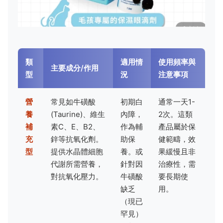
類
適用情
使用頻率與
主要成分/作用
型
況
注意事項
營
常見如牛磺酸
初期白
通常一天1-
養
(Taurine)、維生
內障，
2次。這類
補
素C、E、B2、
作為輔
產品屬於保
充
鋅等抗氧化劑。
助保
健範疇，效
型
提供水晶體細胞
養。或
果緩慢且非
代謝所需營養，
針對因
治療性，需
對抗氧化壓力。
牛磺酸
要長期使
缺乏
用。
（現已
罕見）