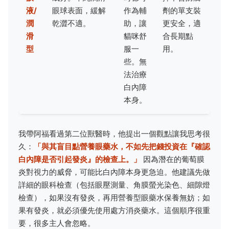
液/
眼球表面，緩解
作為輔
劑的單支裝
潤
乾澀不適。
助，讓
更安全，適
滑
貓咪舒
合長期點
型
服一
用。
些。無
法治療
白內障
本身。
我帶阿福看過第二位獸醫時，他提出一個觀點讓我思考很
久：
「與其盲目點營養眼藥水，不如先把錢投資在『確認
白內障是否引起發炎』的檢查上。」
因為潛在的葡萄膜
炎對視力的威脅，可能比白內障本身更急迫。他建議先做
詳細的眼科檢查（包括眼壓測量、角膜螢光染色、細隙燈
檢查），如果沒有發炎，再用營養型眼藥水保養無妨；如
果有發炎，就必須優先使用處方消炎藥水。這個順序很重
要，很多主人會忽略。