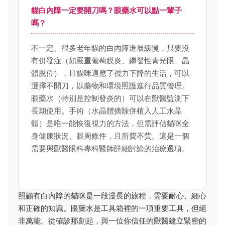
貓白內障一定要開刀嗎？眼藥水可以點一輩子
嗎？
不一定。很多老年貓的白內障進展緩慢，只要沒
有併發症（如嚴重葡萄膜炎、繼發性青光眼、晶
體脫位），且貓咪適應了視力下降的生活，可以
選擇不開刀，以藥物和環境照護進行品質管理。
眼藥水（特別是控制發炎的）可以在獸醫監測下
長期使用。手術（水晶體摘除併植入人工水晶
體）是唯一能恢復視力的方法，但需評估貓咪全
身健康狀況、眼周條件，且所費不貲。這是一個
需要與獸醫眼科專科醫師詳細討論的治療選項。
照顧有白內障的貓咪是一段漫長的旅程，需要耐心、細心
和正確的知識。眼藥水是工具箱裡的一項重要工具，但絕
非萬能。從確診那刻起，與一位你信任的獸醫建立緊密的