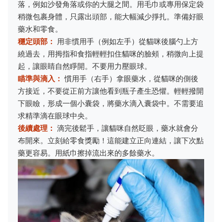
落，例如沙發角落或你的大腿之間。用毛巾或專用保定袋
稍微包裹身體，只露出頭部，能大幅減少掙扎。準備好眼
藥水和零食。
穩定頭部：
用非慣用手（例如左手）從貓咪後腦勺上方
繞過去，用拇指和食指輕輕扣住貓咪的臉頰，稍微向上提
起，讓眼睛自然睜開。不要用力壓眼球。
瞄準與滴入：
慣用手（右手）拿眼藥水，從貓咪的側後
方接近，不要從正前方讓他看到瓶子產生恐懼。輕輕撥開
下眼瞼，形成一個小囊袋，將藥水滴入囊袋中。不需要追
求精準滴在眼球中央。
後續處理：
滴完後鬆手，讓貓咪自然眨眼，藥水就會分
布開來。立刻給零食獎勵！這能建立正向連結，讓下次點
藥更容易。用紙巾擦掉流出來的多餘藥水。