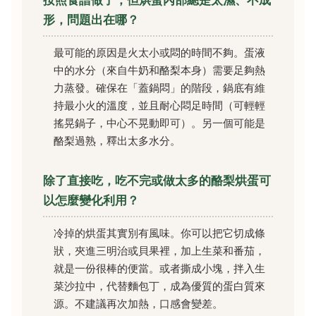
形，問題出在哪？
最可能的原因是火太小或悶的時間不夠。蛋液
中的水分（來自牛奶和酪梨本身）需要足夠熱
力蒸發。確保在「蓋鍋悶」的階段，鍋底有維
持最小火的溫度，並且耐心悶足時間（可輕輕
搖晃鍋子，中心不晃動即可）。另一個可能是
酪梨過熟，釋出太多水分。
除了直接吃，吃不完或做太多的酪梨烘蛋可
以怎麼變化利用？
冷掉的烘蛋其實別有風味。你可以把它切成條
狀，夾進三明治或貝果裡，加上生菜和番茄，
就是一份很棒的便當。或者撕成小塊，拌入生
菜沙拉中，代替麵包丁，成為優質的蛋白質來
源。不建議再次加熱，口感會變差。