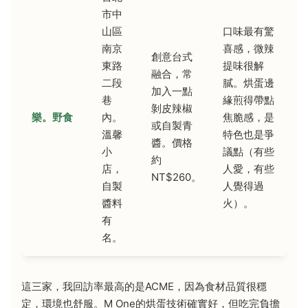
市中
山區
口味最有驚
南京
喜感，微辣
創意台式
東路
提味很解
融合，常
二段
膩。烘蛋邊
加入一點
巷
緣煎得帶點
剝皮辣椒
樂。野食
內。
焦脆感，是
或自製青
溫馨
特色也是爭
醬。價格
小
議點（有些
約
店，
人愛，有些
NT$260。
自製
人覺得過
醬料
火）。
有
名。
這三家，我回訪率最高的是ACME，因為食材品質很穩
定，環境也舒服。M One的烘蛋技術確實好，但吃完負擔