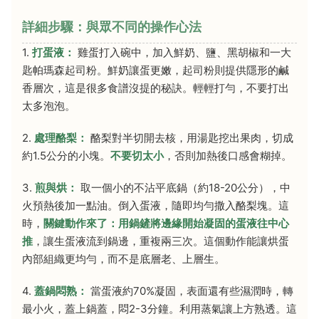
詳細步驟：與眾不同的操作心法
1.
打蛋液：
雞蛋打入碗中，加入鮮奶、鹽、黑胡椒和一大
匙帕瑪森起司粉。鮮奶讓蛋更嫩，起司粉則提供隱形的鹹
香層次，這是很多食譜沒提的秘訣。輕輕打勻，不要打出
太多泡泡。
2.
處理酪梨：
酪梨對半切開去核，用湯匙挖出果肉，切成
約1.5公分的小塊。
不要切太小
，否則加熱後口感會糊掉。
3.
煎與烘：
取一個小的不沾平底鍋（約18-20公分），中
火預熱後加一點油。倒入蛋液，隨即均勻撒入酪梨塊。這
時，
關鍵動作來了：用鍋鏟將邊緣開始凝固的蛋液往中心
推
，讓生蛋液流到鍋邊，重複兩三次。這個動作能讓烘蛋
內部組織更均勻，而不是底層老、上層生。
4.
蓋鍋悶熟：
當蛋液約70%凝固，表面還有些濕潤時，轉
最小火，蓋上鍋蓋，悶2-3分鐘。利用蒸氣讓上方熟透。這