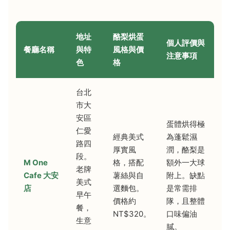
地址
酪梨烘蛋
個人評價與
餐廳名稱
與特
風格與價
注意事項
色
格
台北
市大
安區
蛋體烘得極
仁愛
經典美式
為蓬鬆濕
路四
厚實風
潤，酪梨是
段。
M One
格，搭配
額外一大球
老牌
Cafe 大安
薯絲與自
附上。缺點
美式
店
選麵包。
是常需排
早午
價格約
隊，且整體
餐，
NT$320。
口味偏油
生意
膩。