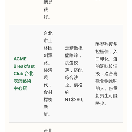
總是
很
好。
台北
市士
酪梨熟度掌
林區
走精緻擺
控極佳，入
劍潭
盤路線，
ACME
口即化。蛋
路。
烘蛋較
Breakfast
的調味較清
裝潢
薄，搭配
Club 台北
淡，適合喜
現
綜合沙
表演藝術
歡食物原味
代，
拉。價格
中心店
的人。份量
食材
約
對男生可能
標榜
NT$280。
略少。
新
鮮。
台北