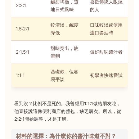
鹹甜均衡，道
喜歡傳統大阪燒
2:2:1
地日式風味
的人
較清淡，鹹度
口味較淡或使用
1.5:2:1
降低
濃口醬油時
甜味突出，較
2:1.5:1
偏好甜味醬汁者
濃稠
基礎款，但容
1:1:1
初學者快速嘗試
易平淡
看到沒？比例不是死的。我曾經用1:1:1做給朋友吃，
他直接說這像便利商店的醬包，缺乏層次。所以，從
2:2:1開始調整，才是正解。
材料的選擇：為什麼你的醬汁味道不對？