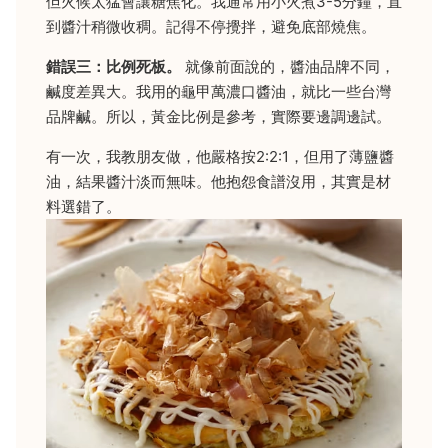
但火候太猛會讓糖焦化。我通常用小火煮3-5分鐘，直
到醬汁稍微收稠。記得不停攪拌，避免底部燒焦。
錯誤三：比例死板。
就像前面說的，醬油品牌不同，
鹹度差異大。我用的龜甲萬濃口醬油，就比一些台灣
品牌鹹。所以，黃金比例是參考，實際要邊調邊試。
有一次，我教朋友做，他嚴格按2:2:1，但用了薄鹽醬
油，結果醬汁淡而無味。他抱怨食譜沒用，其實是材
料選錯了。