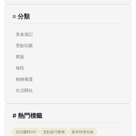
≡ 分類
美食遊記
景點玩樂
爬寵
移民
植物養護
生活驛站
# 熱門標籤
日式醬料DIY
烹飪技巧教學
家常料理失敗