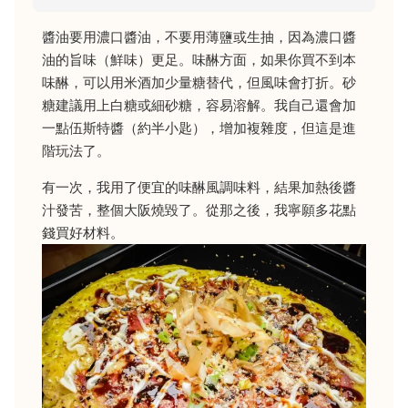
醬油要用濃口醬油，不要用薄鹽或生抽，因為濃口醬
油的旨味（鮮味）更足。味醂方面，如果你買不到本
味醂，可以用米酒加少量糖替代，但風味會打折。砂
糖建議用上白糖或細砂糖，容易溶解。我自己還會加
一點伍斯特醬（約半小匙），增加複雜度，但這是進
階玩法了。
有一次，我用了便宜的味醂風調味料，結果加熱後醬
汁發苦，整個大阪燒毀了。從那之後，我寧願多花點
錢買好材料。