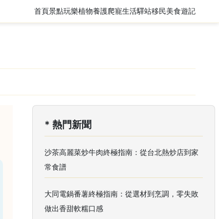
首頁
景點玩樂
植物養護
爬寵
生活驛站
移民
美食遊記
* 熱門新聞
沙茶高麗菜炒牛肉終極指南：從台北熱炒店到家
常食譜
大同電鍋番薯終極指南：從選材到烹調，零失敗
做出香甜軟糯口感