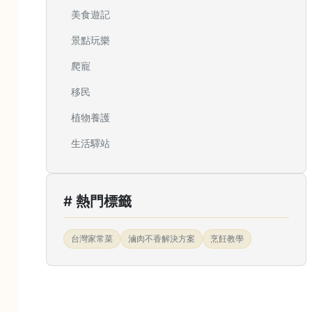
美食遊記
景點玩樂
爬寵
移民
植物養護
生活驛站
# 熱門標籤
台灣家常菜
滷肉不香解決方案
烹飪教學