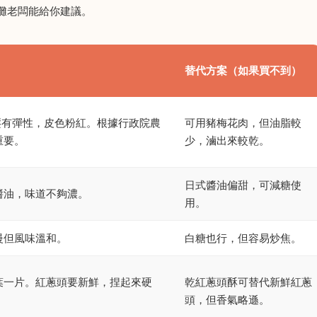
攤老闆能給你建議。
替代方案（如果買不到）
壓有彈性，皮色粉紅。根據行政院農
可用豬梅花肉，但油脂較
重要。
少，滷出來較乾。
日式醬油偏甜，可減糖使
醬油，味道不夠濃。
用。
慢但風味溫和。
白糖也行，但容易炒焦。
葉一片。紅蔥頭要新鮮，捏起來硬
乾紅蔥頭酥可替代新鮮紅蔥
頭，但香氣略遜。