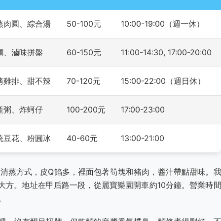
蒸肉圓、綜合湯
50-100元
10:00-19:00（週一休）
麵、滷味拼盤
60-150元
11:00-14:30, 17:00-20:00
烤雞排、甜不辣
70-120元
15:00-22:00（週日休）
產粥、炸蚵仔
100-200元
17:00-23:00
統豆花、粉圓冰
40-60元
13:00-21:00
用清蒸方式，皮Q餡多，裡面包著筍塊和豬肉，醬汁帶點甜味。
大方。地址在甲后路一段，從麗寶樂園開車約10分鐘。營業時
。