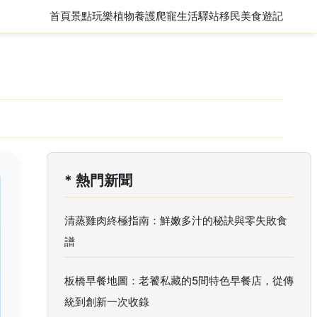
首頁
景點玩樂
植物養護
爬寵
生活驛站
移民
美食遊記
* 熱門新聞
清蒸雞肉終極指南：鮮嫩多汁的秘訣與零失敗食
譜
板橋早餐地圖：老饕私藏的5間特色早餐店，從傳
統到創新一次收錄