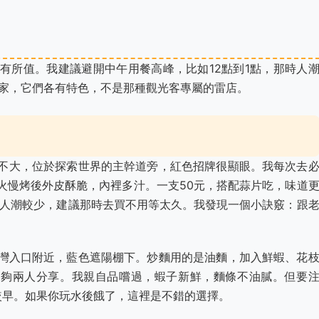
有所值。我建議避開中午用餐高峰，比如12點到1點，那時人
三家，它們各有特色，不是那種觀光客專屬的雷店。
不大，位於探索世界的主幹道旁，紅色招牌很顯眼。我每次去
火慢烤後外皮酥脆，內裡多汁。一支50元，搭配蒜片吃，味道
後人潮較少，建議那時去買不用等太久。我發現一個小訣竅：跟
灣入口附近，藍色遮陽棚下。炒麵用的是油麵，加入鮮蝦、花
足夠兩人分享。我親自品嚐過，蝦子新鮮，麵條不油膩。但要
較早。如果你玩水後餓了，這裡是不錯的選擇。