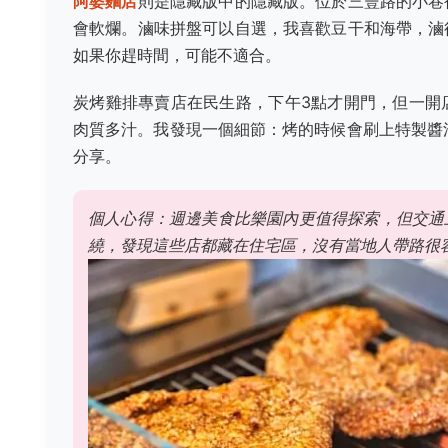
阿婆麵店
則是隱藏版中的隱藏版。位於三豐路的小巷
會軟爛。滷味拼盤可以自選，我喜歡豆干和海帶，滷
如果你趕時間，可能不適合。
炭烤雞排專賣店在民生路，下午3點才開門，但一開
肉質多汁。我發現一個細節：烤的時候會刷上特製醬
分享。
個人心得：週邊美食比樂園內更值得探索，但交通
繞，發現這些店都藏在住宅區，沒有當地人帶路很