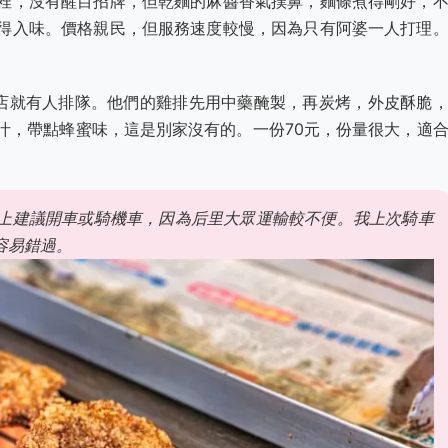
裡，沒有醒目招牌，但乾麵的麻醬香氣撲鼻，麵條煮得剛好，
得入味。價格親民，但服務速度較慢，因為只有阿婆一人打理
店就有人排隊。他們的雞排先用中藥醃製，再炭烤，外皮酥脆
汁，帶點蜂蜜味，這是別家沒有的。一份70元，份量很大，適
上建議開車或騎機車，因為后里大眾運輸較不便。我上次騎車
容易錯過。