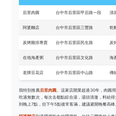
后里肉圓
台中市后里區甲后路一段
清
阿婆麵店
台中市后里區三豐路
乾
炭烤雞排專賣
台中市后里區民生路
炭
在地海產粥
台中市后里區文化路
海
老牌豆花店
台中市后里區中山路
傳
我特別推薦
后里肉圓
。這家店開業超過30年，肉圓
吃過無數次，每次去都點綜合湯，湯頭清澈，料給得
到晚上7點，但下午5點後常客滿，建議避開晚餐高峰