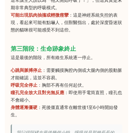
這常讓主人誤以為「牠又開始呼吸了！」，但這其實是末
期非常典型的呼吸模式。
可能出現肌肉抽搐或輕微痙攣
：這是神經系統失控的表
現，看起來可能有點嚇人，但獸醫指出，處於深度昏迷狀
態的貓咪很可能感受不到這些。
第三階段：生命跡象終止
這是最後的階段，所有維生系統逐一停止。
心跳與脈搏停止
：需要觸摸胸腔內側或大腿內側的股動脈
才能確認，這並不容易。
呼吸完全停止
：胸部不再有任何起伏。
瞳孔完全放大且對光無反應
：即使用手電筒直照，瞳孔也
不會縮小。
身體逐漸僵硬
：死後僵直通常在離世後1至6小時開始發
生。
我記得阿橘在最後幾個小時，呼吸就是那種長長的