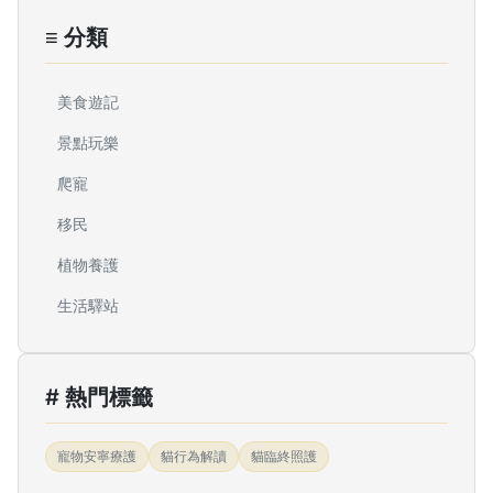
≡ 分類
美食遊記
景點玩樂
爬寵
移民
植物養護
生活驛站
# 熱門標籤
寵物安寧療護
貓行為解讀
貓臨終照護