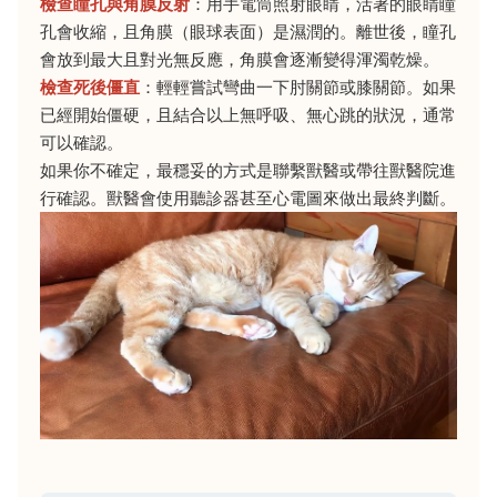
檢查瞳孔與角膜反射
：用手電筒照射眼睛，活著的眼睛瞳
孔會收縮，且角膜（眼球表面）是濕潤的。離世後，瞳孔
會放到最大且對光無反應，角膜會逐漸變得渾濁乾燥。
檢查死後僵直
：輕輕嘗試彎曲一下肘關節或膝關節。如果
已經開始僵硬，且結合以上無呼吸、無心跳的狀況，通常
可以確認。
如果你不確定，最穩妥的方式是聯繫獸醫或帶往獸醫院進
行確認。獸醫會使用聽診器甚至心電圖來做出最終判斷。