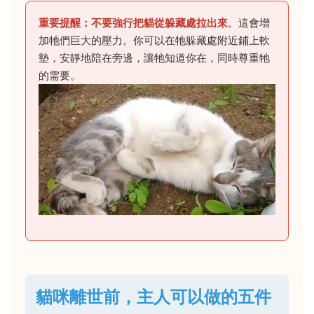
重要提醒：不要強行把貓從躲藏處拉出來
。這會增
加牠們巨大的壓力。你可以在牠躲藏處附近鋪上軟
墊，安靜地陪在旁邊，讓牠知道你在，同時尊重牠
的需要。
貓咪離世前，主人可以做的五件