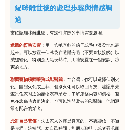
貓咪離世後的處理步驟與情感調
適
當確認貓咪離世後，有幾件實際的事情需要處理。
遺體的暫時安置
：用一條牠喜歡的毯子或毛巾溫柔地包裹
起來。可以放置一個冰袋在遺體旁邊（不要直接接觸）以
減緩變化，特別是天氣炎熱時。將牠安置在一個安靜、涼
爽的地方。
聯繫寵物殯葬服務或獸醫院
：在台灣，你可以選擇個別火
化、團體火化或土葬。個別火化可以取回骨灰。建議事先
查詢住家附近的寵物殯葬業者，了解服務內容和價格，避
免在悲傷時倉促決定。也可以詢問常去的獸醫院，他們通
常有配合的業者。
允許自己悲傷
：失去家人的痛是真實的。不要聽信「不過
是隻貓」這種話。給自己時間，和朋友聊聊，或者尋求寵