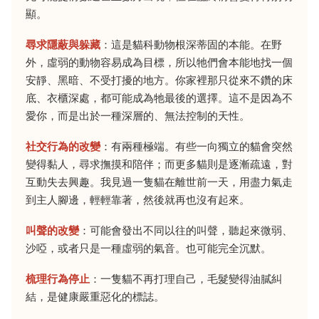
顯。
尋求隱蔽與躲藏
：這是貓科動物根深蒂固的本能。在野
外，虛弱的動物容易成為目標，所以牠們會本能地找一個
安靜、黑暗、不受打擾的地方。你家裡那只從來不鑽的床
底、衣櫃深處，都可能成為牠最後的選擇。這不是因為不
愛你，而是出於一種深層的、無法控制的天性。
社交行為的改變
：有兩種極端。有些一向獨立的貓會突然
變得黏人，尋求撫摸和陪伴；而更多貓則是逐漸疏遠，對
互動失去興趣。我見過一隻貓在離世前一天，用盡力氣走
到主人腳邊，輕輕靠著，然後就再也沒有起來。
叫聲的改變
：可能會發出不同以往的叫聲，聽起來微弱、
沙啞，或者只是一種虛弱的氣音。也可能完全沉默。
梳理行為停止
：一隻貓不再打理自己，毛髮變得油膩糾
結，是健康嚴重惡化的標誌。