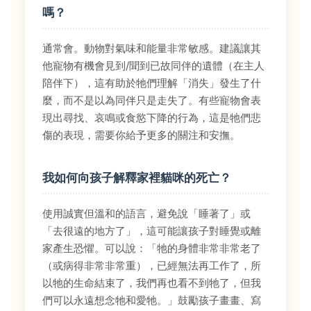
嗎？
通常會。動物對氣味和能量非常敏感。建議讓其
他寵物有機會見到/聞到已故同伴的遺體（在主人
陪伴下），這有助於牠們理解「消失」發生了什
麼，而不是以為同伴只是走失了。有些寵物會表
現出尋找、哀鳴或食慾下降的行為，這是牠們悲
傷的表現，需要你給予更多的關注和安撫。
我如何向孩子解釋家裡貓咪的死亡？
使用誠實但溫和的語言，避免說「睡著了」或
「去很遠的地方了」，這可能讓孩子對睡覺或離
家產生恐懼。可以說：「牠的身體非常非常老了
（或病得非常非常重），已經無法再工作了，所
以牠的生命結束了，我們再也看不到牠了，但我
們可以永遠想念牠和愛牠。」鼓勵孩子畫畫、寫