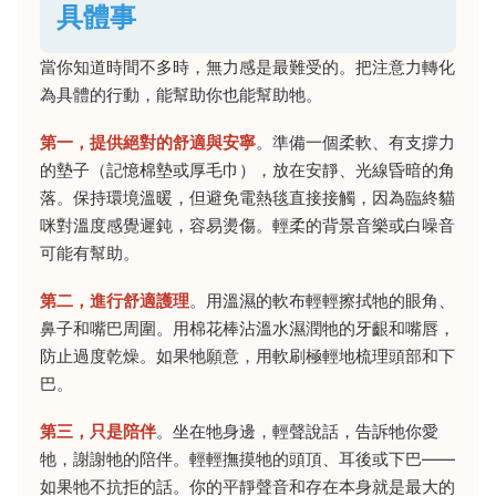
具體事
當你知道時間不多時，無力感是最難受的。把注意力轉化
為具體的行動，能幫助你也能幫助牠。
第一，提供絕對的舒適與安寧
。準備一個柔軟、有支撐力
的墊子（記憶棉墊或厚毛巾），放在安靜、光線昏暗的角
落。保持環境溫暖，但避免電熱毯直接接觸，因為臨終貓
咪對溫度感覺遲鈍，容易燙傷。輕柔的背景音樂或白噪音
可能有幫助。
第二，進行舒適護理
。用溫濕的軟布輕輕擦拭牠的眼角、
鼻子和嘴巴周圍。用棉花棒沾溫水濕潤牠的牙齦和嘴唇，
防止過度乾燥。如果牠願意，用軟刷極輕地梳理頭部和下
巴。
第三，只是陪伴
。坐在牠身邊，輕聲說話，告訴牠你愛
牠，謝謝牠的陪伴。輕輕撫摸牠的頭頂、耳後或下巴——
如果牠不抗拒的話。你的平靜聲音和存在本身就是最大的