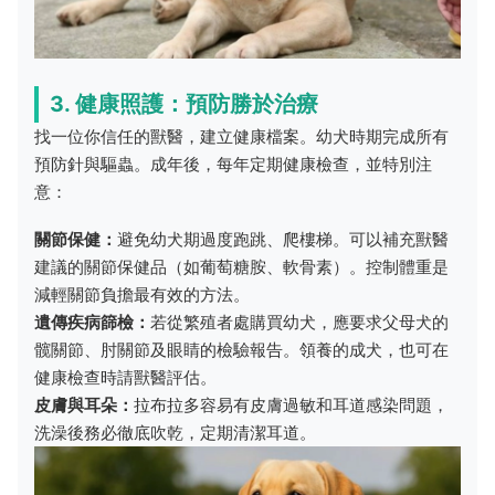
3. 健康照護：預防勝於治療
找一位你信任的獸醫，建立健康檔案。幼犬時期完成所有
預防針與驅蟲。成年後，每年定期健康檢查，並特別注
意：
關節保健：
避免幼犬期過度跑跳、爬樓梯。可以補充獸醫
建議的關節保健品（如葡萄糖胺、軟骨素）。控制體重是
減輕關節負擔最有效的方法。
遺傳疾病篩檢：
若從繁殖者處購買幼犬，應要求父母犬的
髋關節、肘關節及眼睛的檢驗報告。領養的成犬，也可在
健康檢查時請獸醫評估。
皮膚與耳朵：
拉布拉多容易有皮膚過敏和耳道感染問題，
洗澡後務必徹底吹乾，定期清潔耳道。