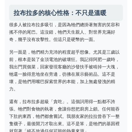
拉布拉多的核心性格：不只是溫暖
很多人被拉布拉多吸引，是因為牠們總掛著無害的笑容和
搖不停的尾巴。這沒錯，牠們天生親人、對世界充滿好
奇，幾乎沒有攻擊性。但這只是硬幣的一面。
另一面是，牠們精力充沛的程度超乎想像。尤其是三歲以
前，根本是裝了金頂電池的破壞狂。我記得阿肥一歲時，
我出門買個菜，回家發現客廳的沙發扶手被啃掉一大塊，
牠還一臉得意地坐在旁邊，彷彿在展示藝術品。這不是
壞，是牠們用嘴巴探索世界的本能，加上無處發洩的精
力。
還有，拉布拉多超級「貪吃」。這個詞用得一點都不誇
張。牠們對食物的執著，會讓你想把廚房上鎖。任何能吞
下肚的東西，牠們都會嘗試。我朋友家的拉拉曾吞下一整
隻襪子，最後開刀才取出來。這不是笨，是牠們的基因裡
就寫著「絕不放過任何可能的熱量來源」。