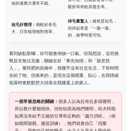
候的適應力通常不錯。
眼疾等有較高發生率。
掉毛量驚人：
雖然是短毛，
短毛好整理：
相較於長毛
但掉起來是「一撮一撮」
犬，日常梳理相對簡單。
的，換季時更可怕。
看到缺點那欄，你可能會倒抽一口氣。但我想說，這些挑
戰並非無法克服，關鍵在於「事先知情」和「願意投
入」。養阿肥的前兩年，我幾乎沒有社交生活，下班時間
全給了牠。但換來的，是現在這個穩重、貼心，在我情緒
低落時會默默把大頭靠在我膝蓋上的家人。
一個常被忽略的關鍵：
很多人以為拉布拉多很聰明，
所以教什麼都很快。但恰恰因為牠們聰明，幼犬時期
如果沒有給予正確的引導和足夠的「腦力消耗」（例
如嗅聞遊戲、服從訓練），牠們就會自己「找樂
子」，而狗自己找的樂子，十之八九是主人眼中的