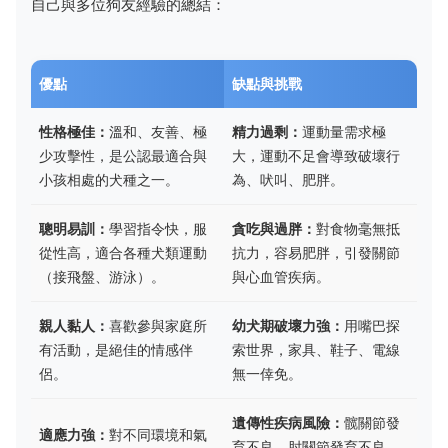
自己與多位狗友經驗的總結：
優點
缺點與挑戰
性格極佳：
溫和、友善、極
精力過剩：
運動量需求極
少攻擊性，是公認最適合與
大，運動不足會導致破壞行
小孩相處的犬種之一。
為、吠叫、肥胖。
聰明易訓：
學習指令快，服
貪吃與過胖：
對食物毫無抵
從性高，適合各種犬類運動
抗力，容易肥胖，引發關節
（接飛盤、游泳）。
與心血管疾病。
親人黏人：
喜歡參與家庭所
幼犬期破壞力強：
用嘴巴探
有活動，是絕佳的情感伴
索世界，家具、鞋子、電線
侶。
無一倖免。
遺傳性疾病風險：
髋關節發
適應力強：
對不同環境和氣
育不良、肘關節發育不良、