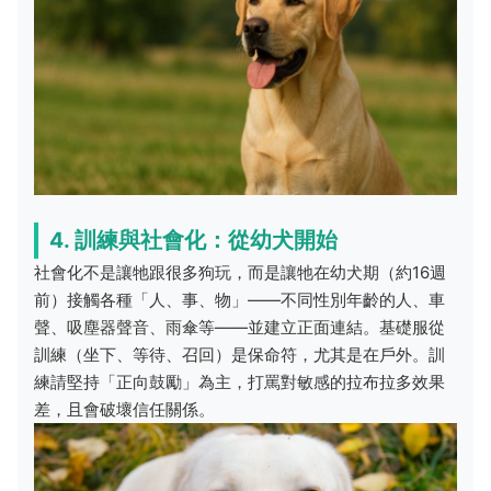
4. 訓練與社會化：從幼犬開始
社會化不是讓牠跟很多狗玩，而是讓牠在幼犬期（約16週
前）接觸各種「人、事、物」——不同性別年齡的人、車
聲、吸塵器聲音、雨傘等——並建立正面連結。基礎服從
訓練（坐下、等待、召回）是保命符，尤其是在戶外。訓
練請堅持「正向鼓勵」為主，打罵對敏感的拉布拉多效果
差，且會破壞信任關係。