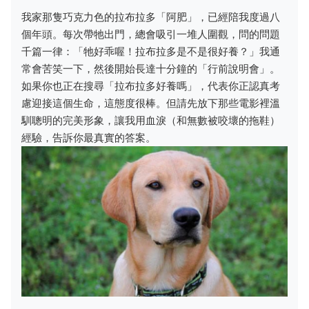
我家那隻巧克力色的拉布拉多「阿肥」，已經陪我度過八
個年頭。每次帶牠出門，總會吸引一堆人圍觀，問的問題
千篇一律：「牠好乖喔！拉布拉多是不是很好養？」我通
常會苦笑一下，然後開始長達十分鐘的「行前說明會」。
如果你也正在搜尋「拉布拉多好養嗎」，代表你正認真考
慮迎接這個生命，這態度很棒。但請先放下那些電影裡溫
馴聰明的完美形象，讓我用血淚（和無數被咬壞的拖鞋）
經驗，告訴你最真實的答案。