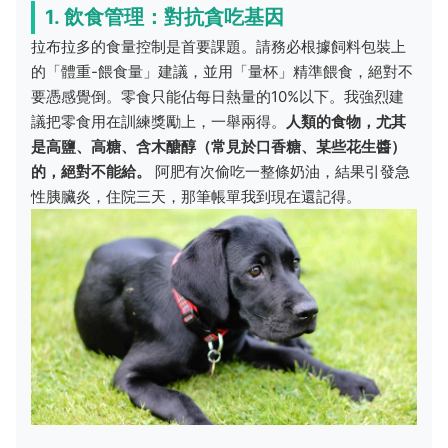
1. 飲食管理：對抗貪吃基因
拉布拉多的食量控制是首要課題。請務必根據飼料包裝上
的「體重-餵食量」建議，並用「量杯」精準餵食，絕對不
要憑感覺倒。零食只能佔每日熱量的10%以下。我強烈建
議把零食用在訓練獎勵上，一舉兩得。
人類的食物，尤其
是高鹽、高糖、含木醣醇（常見於口香糖、某些花生醬）
的，絕對不能給。
阿肥有次偷吃一整條奶油，結果引發急
性胰臟炎，住院三天，那筆帳單我到現在還記得。