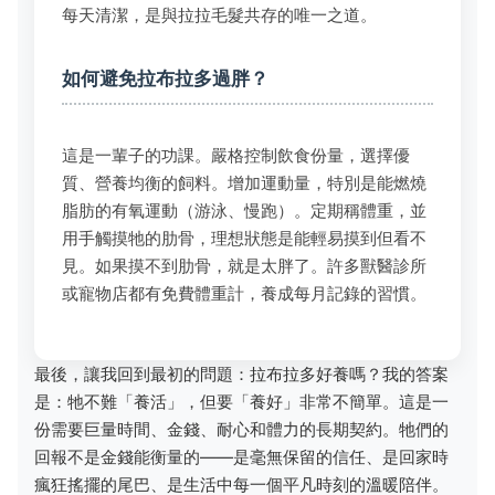
每天清潔，是與拉拉毛髮共存的唯一之道。
如何避免拉布拉多過胖？
這是一輩子的功課。嚴格控制飲食份量，選擇優
質、營養均衡的飼料。增加運動量，特別是能燃燒
脂肪的有氧運動（游泳、慢跑）。定期稱體重，並
用手觸摸牠的肋骨，理想狀態是能輕易摸到但看不
見。如果摸不到肋骨，就是太胖了。許多獸醫診所
或寵物店都有免費體重計，養成每月記錄的習慣。
最後，讓我回到最初的問題：拉布拉多好養嗎？我的答案
是：牠不難「養活」，但要「養好」非常不簡單。這是一
份需要巨量時間、金錢、耐心和體力的長期契約。牠們的
回報不是金錢能衡量的——是毫無保留的信任、是回家時
瘋狂搖擺的尾巴、是生活中每一個平凡時刻的溫暖陪伴。