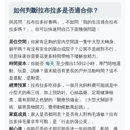
如何判斷拉布拉多是否適合你？
與其問「拉布拉多好養嗎」，不如問「我的生活適合拉布
拉多嗎？」。你可以快速問自己下面幾個問題：
居住空間：
你家有足夠的室內空間讓一隻中大型犬轉身、
躺平嗎？有沒有安全的陽台或院子？公寓不是絕對不行，
但意味著你需要花更多時間帶牠下樓解放精力。
時間資本：
你能否
每天
至少撥出1.5到2小時，專門陪牠運
動、玩耍、訓練？週末能否有更長的戶外活動時間？這不
是選配，是剛需。
經濟預算：
拉布拉多吃得多，一個月光飼料費可能就是中
小型犬的兩三倍。加上預防針、心絲蟲藥、定期健康檢
查，還有那聞之色變的「醫療預備金」（大型犬關節手
術、腸胃異物開刀，費用動輒數萬起跳）。
家庭成員：
家人是否都同意？是否有人對狗毛過敏？拉布
拉多掉毛量非常可觀，是「行走的蒲公英」。
耐心值：
你能忍受幼犬期可能長達一年的搗蛋、亂咬、爆