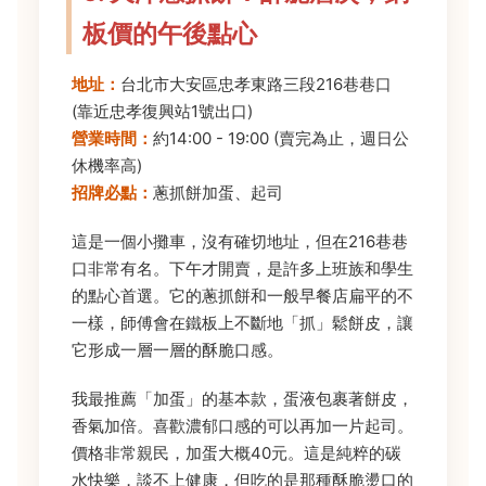
板價的午後點心
地址：
台北市大安區忠孝東路三段216巷巷口
(靠近忠孝復興站1號出口)
營業時間：
約14:00 - 19:00 (賣完為止，週日公
休機率高)
招牌必點：
蔥抓餅加蛋、起司
這是一個小攤車，沒有確切地址，但在216巷巷
口非常有名。下午才開賣，是許多上班族和學生
的點心首選。它的蔥抓餅和一般早餐店扁平的不
一樣，師傅會在鐵板上不斷地「抓」鬆餅皮，讓
它形成一層一層的酥脆口感。
我最推薦「加蛋」的基本款，蛋液包裹著餅皮，
香氣加倍。喜歡濃郁口感的可以再加一片起司。
價格非常親民，加蛋大概40元。這是純粹的碳
水快樂，談不上健康，但吃的是那種酥脆燙口的