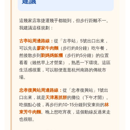
建議
這幾家店靠捷運幾乎都能到，但步行距離不一。
我建議這樣規劃：
古亭站周邊路線：
從「古亭站」5號出口出來，
可以先去
廖家牛肉麵
（步行約8分鐘）吃午餐，
然後散步到
劉媽媽飯糰
（步行約5分鐘）的位置
看看（雖然早上才營業），熟悉一下環境。這區
生活感很重，可以順便逛逛杭州南路的傳統市
場。
忠孝復興站周邊路線：
從「忠孝復興站」1號出
口出來，就是
天津蔥抓餅
的攤位（下午才開）。
吃個點心後，再步行約10-15分鐘到安東街的
林
東芳牛肉麵
。晚上想吃宵夜，這個動線反過來走
也很順。