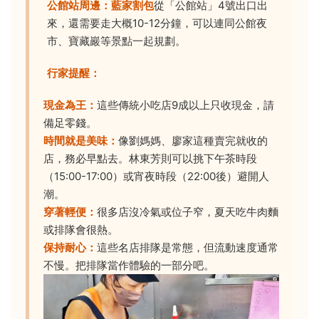
公館站周邊：
藍家割包
從「公館站」4號出口出
來，還需要走大概10-12分鐘，可以連同公館夜
市、寶藏巖等景點一起規劃。
行家提醒：
現金為王：
這些傳統小吃店9成以上只收現金，請
備足零錢。
時間就是美味：
像劉媽媽、廖家這種賣完就收的
店，務必早點去。林東芳則可以挑下午茶時段
（15:00-17:00）或宵夜時段（22:00後）避開人
潮。
穿著輕便：
很多店沒冷氣或位子窄，夏天吃牛肉麵
或排隊會很熱。
保持耐心：
這些名店排隊是常態，但流動速度通常
不慢。把排隊當作體驗的一部分吧。