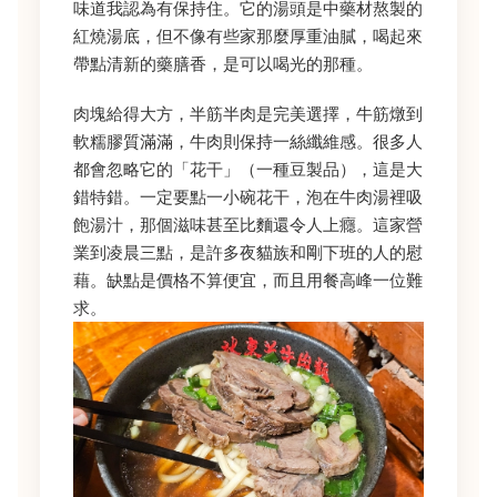
味道我認為有保持住。它的湯頭是中藥材熬製的
紅燒湯底，但不像有些家那麼厚重油膩，喝起來
帶點清新的藥膳香，是可以喝光的那種。
肉塊給得大方，半筋半肉是完美選擇，牛筋燉到
軟糯膠質滿滿，牛肉則保持一絲纖維感。很多人
都會忽略它的「花干」（一種豆製品），這是大
錯特錯。一定要點一小碗花干，泡在牛肉湯裡吸
飽湯汁，那個滋味甚至比麵還令人上癮。這家營
業到凌晨三點，是許多夜貓族和剛下班的人的慰
藉。缺點是價格不算便宜，而且用餐高峰一位難
求。