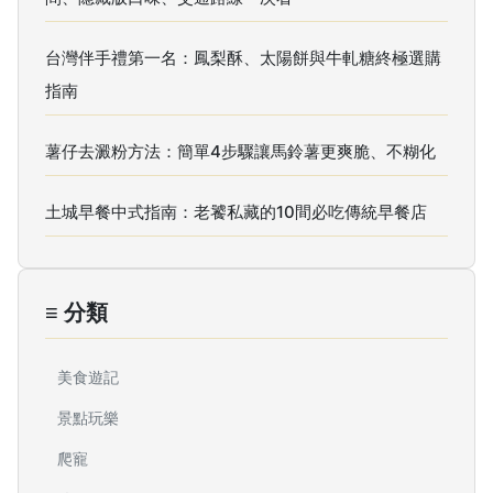
台灣伴手禮第一名：鳳梨酥、太陽餅與牛軋糖終極選購
指南
薯仔去澱粉方法：簡單4步驟讓馬鈴薯更爽脆、不糊化
土城早餐中式指南：老饕私藏的10間必吃傳統早餐店
≡ 分類
美食遊記
景點玩樂
爬寵