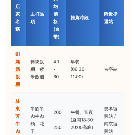
店
均
家
主打品
價
附近捷
推薦時段
名
項
格
運站
稱
(台
幣)
劉
媽
傳統飯
40
早餐
媽
糰、紫
-
(06:30-
古亭站
飯
米飯糰
60
11:00)
糰
林
東
半筋半
忠孝復
200
午餐、宵夜
芳
肉牛肉
興站 /
-
(避開18:30-
牛
麵、花
南京復
250
20:00高峰)
肉
干
興站