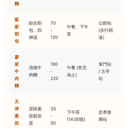
麵
藍
綜合割
70
公館站
家
午餐、下午
包、四
-
(步行稍
割
茶
神湯
120
遠)
包
廖
家
180
東門站
清燉牛
午餐 (售完
牛
-
/ 古亭
肉麵
為止)
肉
220
站
麵
天
津
原味蔥
35
下午茶
忠孝復
蔥
抓餅加
-
(14:00後)
興站
抓
蛋
50