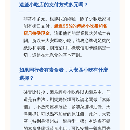
這些小吃店的支付方式多元嗎？
非常不多元。根據我的經驗，除了少數幾家可
能有街口支付，
超過95%的傳統小吃攤和名
店只接受現金
。這跟他們的營業模式與成本有
關。所以來大安區吃小吃，請務必準備足夠的
紙鈔和零錢，別指望用手機或信用卡能搞定一
切，這是在地覓食的基本守則。
如果同行者有素食者，大安區小吃有什麼
選擇？
確實比較少，因為經典小吃多以肉類為主。但
還是有辦法：劉媽媽飯糰可以請老闆做「素飯
糰」，不放肉鬆和滷蛋，多加菜脯和油條。天
津蔥抓餅可以點不加蛋的原味餅。此外，大安
區（特別是溫州街、龍泉街一帶）有許多不錯
的素食餐廳或蔬食小店，可以安排一餐專門去