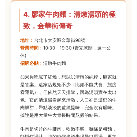
4. 廖家牛肉麵：清燉湯頭的極
致，金華街傳奇
地址：
台北市大安區金華街98號
營業時間：
10:30 - 19:30 (賣完就關，週一公
休)
招牌必點：
清燉牛肉麵
如果你吃膩了紅燒，想試試清燉的純粹，廖家就
是答案。這家店規矩不少（比如不能共食、態度
看運氣），但依然天天排隊，因為湯頭實在太出
色。它的清燉湯看起來清澈，入口卻是濃郁的牛
肉鮮甜，帶點淡淡的薑絲提味，完全沒有腥味。
據說是用大量牛大骨長時間熬煮的結果。
牛肉是切片的牛腱肉，軟嫩不柴。麵條是粗麵，
能掛住湯汁。吃的時候建議先喝幾口原湯，再加