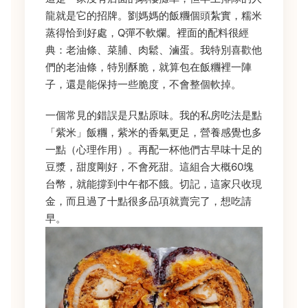
龍就是它的招牌。劉媽媽的飯糰個頭紮實，糯米
蒸得恰到好處，Q彈不軟爛。裡面的配料很經
典：老油條、菜脯、肉鬆、滷蛋。我特別喜歡他
們的老油條，特別酥脆，就算包在飯糰裡一陣
子，還是能保持一些脆度，不會整個軟掉。
一個常見的錯誤是只點原味。我的私房吃法是點
「紫米」飯糰，紫米的香氣更足，營養感覺也多
一點（心理作用）。再配一杯他們古早味十足的
豆漿，甜度剛好，不會死甜。這組合大概60塊
台幣，就能撐到中午都不餓。切記，這家只收現
金，而且過了十點很多品項就賣完了，想吃請
早。