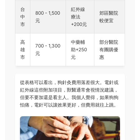
台
紅外線
800 - 1,500
郊區醫院
中
療法
元
較便宜
市
+200元
高
中藥輔
部分醫院
700 - 1,300
雄
助+250
有團購優
元
市
元
惠
從表格可以看出，狗針灸費用落差很大。電針或
紅外線這些附加項目，獸醫通常會視情況建議，
但要不要加還是看主人。我個人覺得，如果狗狗
怕痛，電針可以讓效果更好，但費用就往上跳。