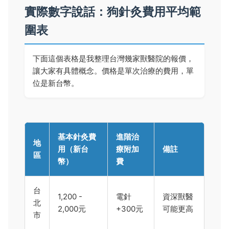
實際數字說話：狗針灸費用平均範
圍表
下面這個表格是我整理台灣幾家獸醫院的報價，
讓大家有具體概念。價格是單次治療的費用，單
位是新台幣。
基本針灸費
進階治
地
用（新台
療附加
備註
區
幣）
費
台
1,200 -
電針
資深獸醫
北
2,000元
+300元
可能更高
市