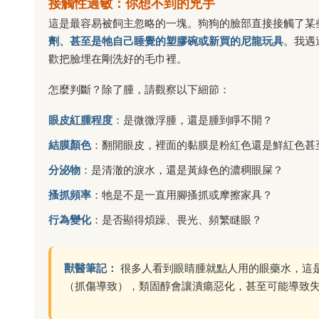
接觸性過敏：你想不到的兇手
這是最容易被飼主忽略的一塊。狗狗的臉部直接接觸了某
劑、甚至是牠自己睡覺的塑膠碗或新買的尼龍玩具
。我遇
歡把臉埋在剛洗好的毛巾裡。
怎麼判斷？除了腫，請觀察以下細節：
眼皮紅腫程度
：是微微浮腫，還是腫到睜不開？
結膜顏色
：翻開眼皮，裡面的黏膜是粉紅色還是鮮紅色甚
分泌物
：是清澈的淚水，還是黃綠色的濃稠眼屎？
搔抓頻率
：牠是不是一直用腳搔抓或摩擦家具？
行為變化
：是否顯得煩躁、畏光、頻繁瞇眼？
獸醫筆記：
很多人看到眼睛腫就點人用的眼藥水，這
（抓傷導致），類固醇會讓潰瘍惡化，甚至可能導致