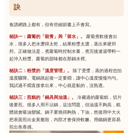
訣
食譜網路上都有，但有些細節書上不會寫。
秘訣一：蘿蔔的「殺青」與「留水」。
蘿蔔煮軟後會出
水，很多人把水瀝得太乾，結果粉漿太濃，蒸出來硬邦
邦。正確做法是，煮蘿蔔時控制水量，煮完後連湯帶料一
起沖入粉漿。蘿蔔的甜味都在那鍋水裡。
秘訣二：粉漿的「溫度管理」。
除了燙漿，蒸的過程也怕
溫度驟降。電鍋跳起後一定要燜，讓中心溫度慢慢均勻。
我試過不燜直接拿出來，中心就是黏的，沒熟透。
秘訣三：煎糕的「鍋具與油溫」。
冷藏過的蘿蔔糕，切片
後要煎。很多人用不沾鍋，這沒問題，但油溫不夠高，糕
體就會吸油變膩。鍋子要燒得夠熱，下油，然後用中大火
把表面煎出金黃脆殼，內部才會保持軟嫩。用鐵鍋更容易
煎出焦香感。