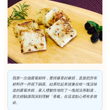
我第一次做蘿蔔糕時，覺得爆香好麻煩，直接把所有
材料拌一拌就下鍋蒸。結果吃起來就像在啃一塊沒味
道的蘿蔔米糕，家人禮貌性地吃了一塊就沒再動過，
那次經驗讓我深刻理解「香氣」在這道點心裡有多致
命。