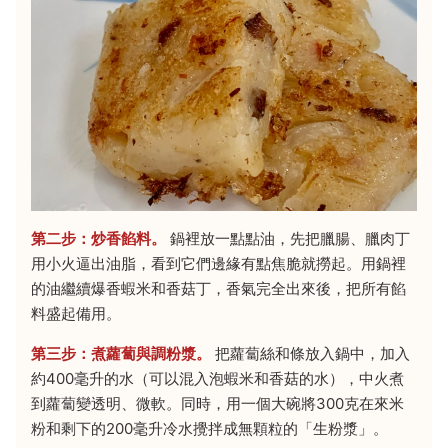
第二步：炒香餡料。
鍋裡放一點點油，先把臘腸、臘肉丁
用小火逼出油脂，看到它們邊緣有點焦脆就撈起。用鍋裡
的油繼續爆香蝦米和香菇丁，香氣完全出來後，把所有餡
料盛起備用。
第三步：煮蘿蔔與調粉漿。
把蘿蔔絲和條放入鍋中，加入
約400毫升的水（可以混入泡蝦米和香菇的水），中火煮
到蘿蔔變透明、微軟。同時，用一個大碗將300克在來米
粉和剩下的200毫升冷水攪拌成無顆粒的「生粉漿」。