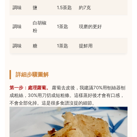
調味
鹽
1.5茶匙
約7克
白胡椒
調味
1茶匙
現磨的更好
粉
調味
糖
1茶匙
提鮮用
詳細步驟圖解
第一步：處理蘿蔔。
蘿蔔去皮後，我建議70%用刨絲器刨
成粗絲，30%用刀切成短粗條。這樣蒸好後才會有口感，
不會全部化掉。這是很多食譜沒提的細節。