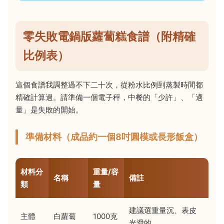
零失敗電鍋版蘿蔔糕食譜（附精確
比例表）
這個食譜我調整過不下二十次，從粉水比例到蒸製時間都
精確計算過。請準備一個電子秤，中餐的「少許」、「適
量」是失敗的開始。
準備材料（成品約一個8吋圓模或長形飯盒）
材料分
重量/容
名稱
備註
類
量
建議選重量沉、表皮
主體
白蘿蔔
1000克
光滑的