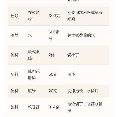
在來米
不要用糯米粉或蓬萊
粉類
300克
粉
米粉
600毫
液體
水
包含煮蘿蔔的水
升
廣式臘
餡料
2條
切小丁
腸
臘肉或
餡料
50克
切小丁
肝腸
餡料
蝦米
20克
洗淨泡軟，水留用
泡軟切丁，香菇水留
餡料
乾香菇
3-4朵
用