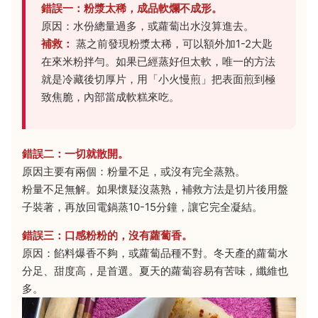
錯誤一：粉漿太稀，成品軟爛不成形。
原因：水份總量過多，或蘿蔔出水沒算進去。
補救：
蒸之前發現粉漿太稀，可以額外加1-2大匙
在來米粉拌勻。如果已經蒸好但太軟，唯一的方法
就是冷藏後切厚片，用「小火慢煎」把表面煎到極
致焦脆，內部當成軟糕來吃。
錯誤二：一切就散開。
原因主要有兩個：粉量不足，或沒有完全蒸熟。
粉量不足無解。如果懷疑沒蒸熟，補救方法是切片後用盤
子裝著，再放回電鍋蒸10-15分鐘，讓它完全凝結。
錯誤三：口感粉粉的，沒有蘿蔔香。
原因：餡料爆香不夠，或蘿蔔品種不對。冬天產的蘿蔔水
分足、甜度高，是首選。夏天的蘿蔔容易有苦味，纖維也
多。