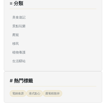
≡ 分類
美食遊記
景點玩樂
爬寵
移民
植物養護
生活驛站
# 熱門標籤
電鍋食譜
港式點心
蘿蔔糕散掉