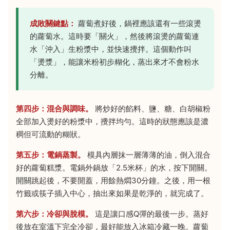
成敗關鍵點：
蘿蔔煮好後，鍋裡應該還有一些滾燙
的蘿蔔水。這時要「關火」，然後將滾燙的蘿蔔連
水「沖入」生粉漿中，並快速攪拌。這個動作叫
「燙漿」，能讓米粉初步糊化，蒸出來才不會粉水
分離。
第四步：混合與調味。
將炒好的餡料、鹽、糖、白胡椒粉
全部加入燙好的粉漿中，攪拌均勻。這時的狀態應該是濃
稠但可流動的糊狀。
第五步：電鍋蒸製。
模具內層抹一層薄薄的油，倒入混合
好的蘿蔔糕漿。電鍋外鍋放「2.5米杯」的水，按下開關。
開關跳起後，不要開蓋，用餘熱燜30分鐘。之後，用一根
竹籤或筷子插入中心，抽出來如果是乾淨的，就完成了。
第六步：冷卻與脫模。
這是讓口感Q彈的最後一步。蒸好
後放在室溫下完全冷卻，最好能放入冰箱冷藏一晚。蘿蔔