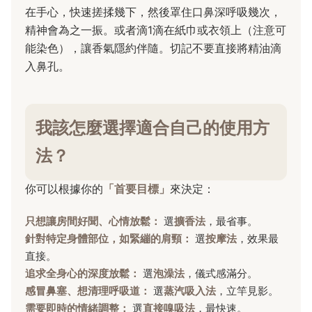
在手心，快速搓揉幾下，然後罩住口鼻深呼吸幾次，
精神會為之一振。或者滴1滴在紙巾或衣領上（注意可
能染色），讓香氣隱約伴隨。切記不要直接將精油滴
入鼻孔。
我該怎麼選擇適合自己的使用方
法？
你可以根據你的
「首要目標」
來決定：
只想讓房間好聞、心情放鬆：
選
擴香法
，最省事。
針對特定身體部位，如緊繃的肩頸：
選
按摩法
，效果最
直接。
追求全身心的深度放鬆：
選
泡澡法
，儀式感滿分。
感冒鼻塞、想清理呼吸道：
選
蒸汽吸入法
，立竿見影。
需要即時的情緒調整：
選
直接嗅吸法
，最快速。