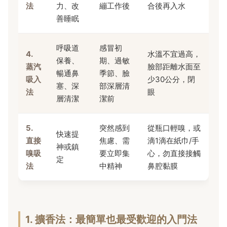
法
力、改
繃工作後
合後再入水
善睡眠
呼吸道
感冒初
4.
水溫不宜過高，
保養、
期、過敏
蒸汽
臉部距離水面至
暢通鼻
季節、臉
吸入
少30公分，閉
塞、深
部深層清
法
眼
層清潔
潔前
5.
突然感到
從瓶口輕嗅，或
快速提
直接
焦慮、需
滴1滴在紙巾/手
神或鎮
嗅吸
要立即集
心，勿直接接觸
定
法
中精神
鼻腔黏膜
1. 擴香法：最簡單也最受歡迎的入門法