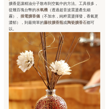
擴香是讓精油分子散布到空氣中的方法。工具很多，
從幾百塊台幣的
水氧機
（透過超音波震盪產生細
霧）、
插電擴香儀
（不加水，純粹震盪揮發，香氣更
濃郁），到最簡單的
藤枝擴香瓶
或
陶瓷擴香石
都可
以。