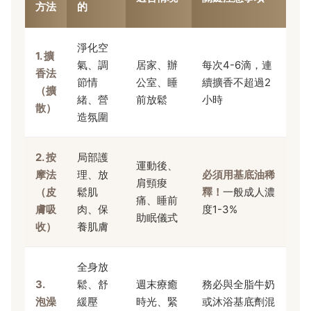
方法
的
淨化空
1. 擴
氣、調
居家、辦
每次4-6滴，連
香法
節情
公室、睡
續擴香不超過2
（擴
緒、營
前放鬆
小時
散）
造氛圍
2. 按
局部護
運動後、
摩法
理、放
必須用基底油稀
肩頸痠
（皮
鬆肌
釋！
一般成人濃
痛、睡前
膚吸
肉、保
度1-3%
助眠儀式
收）
養肌膚
全身放
3.
鬆、舒
週末療癒
務必與全脂牛奶
泡澡
緩壓
時光、緊
或沐浴基底劑混