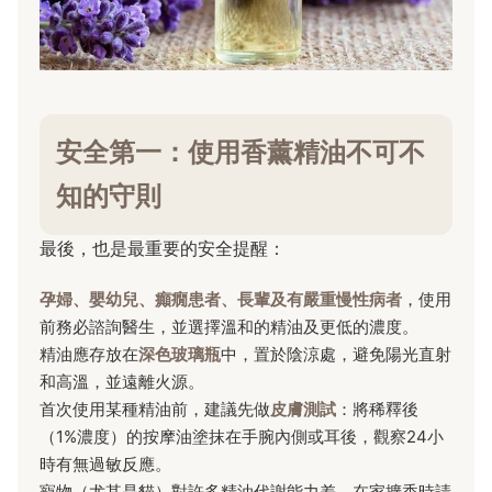
安全第一：使用香薰精油不可不
知的守則
最後，也是最重要的安全提醒：
孕婦、嬰幼兒、癲癇患者、長輩及有嚴重慢性病者
，使用
前務必諮詢醫生，並選擇溫和的精油及更低的濃度。
精油應存放在
深色玻璃瓶
中，置於陰涼處，避免陽光直射
和高溫，並遠離火源。
首次使用某種精油前，建議先做
皮膚測試
：將稀釋後
（1%濃度）的按摩油塗抹在手腕內側或耳後，觀察24小
時有無過敏反應。
寵物（尤其是貓）對許多精油代謝能力差，在家擴香時請