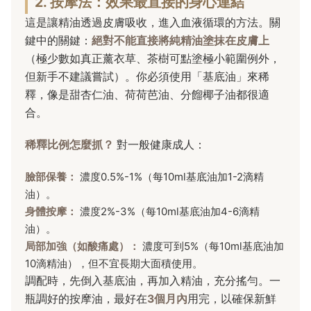
2. 按摩法：效果最直接的身心連結
這是讓精油透過皮膚吸收，進入血液循環的方法。關
鍵中的關鍵：
絕對不能直接將純精油塗抹在皮膚上
（極少數如真正薰衣草、茶樹可點塗極小範圍例外，
但新手不建議嘗試）。你必須使用「基底油」來稀
釋，像是甜杏仁油、荷荷芭油、分餾椰子油都很適
合。
稀釋比例怎麼抓？
對一般健康成人：
臉部保養：
濃度0.5%-1%（每10ml基底油加1-2滴精
油）。
身體按摩：
濃度2%-3%（每10ml基底油加4-6滴精
油）。
局部加強（如酸痛處）：
濃度可到5%（每10ml基底油加
10滴精油），但不宜長期大面積使用。
調配時，先倒入基底油，再加入精油，充分搖勻。一
瓶調好的按摩油，最好在
3個月內
用完，以確保新鮮