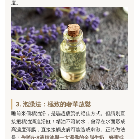
度。
3. 泡澡法：極致的奢華放鬆
睡前來個精油浴，是驅趕疲勞的絕佳方式。但請別直
接把精油滴進浴缸！精油不溶於水，會浮在水面形成
高濃度薄膜，直接接觸皮膚可能造成刺激。正確做法
是：
先將5-8滴精油與一大湯匙的全脂牛奶、蜂蜜或