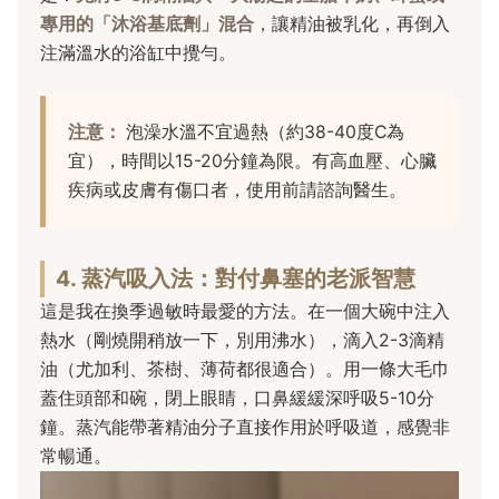
專用的「沐浴基底劑」混合
，讓精油被乳化，再倒入
注滿溫水的浴缸中攪勻。
注意：
泡澡水溫不宜過熱（約38-40度C為
宜），時間以15-20分鐘為限。有高血壓、心臟
疾病或皮膚有傷口者，使用前請諮詢醫生。
4. 蒸汽吸入法：對付鼻塞的老派智慧
這是我在換季過敏時最愛的方法。在一個大碗中注入
熱水（剛燒開稍放一下，別用沸水），滴入2-3滴精
油（尤加利、茶樹、薄荷都很適合）。用一條大毛巾
蓋住頭部和碗，閉上眼睛，口鼻緩緩深呼吸5-10分
鐘。蒸汽能帶著精油分子直接作用於呼吸道，感覺非
常暢通。