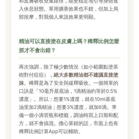
和皮膚吸收雙重路徑，能更穩定地引導身體進
入休息狀態。單用擴香效果也不錯，但加上局
部按摩，對我個人來說效果更明顯。
精油可以直接塗在皮膚上嗎？稀釋比例怎麼
抓才不會出錯？
再次強調，除了極少數情況（如小範圍點塗茶
樹對付痘痘），
絕大多數精油都不建議直接塗
抹
。稀釋是為了安全與緩釋吸收。一個簡單的
口訣是「10毫升基底油，1滴精油約等於0.5%
濃度」。所以：想要1%濃度，就在10ml基底
油里加2滴精油；想要3%濃度，就加6滴。準
備一個小滴管瓶和標籤，調油時寫上日期和配
方，就不會搞混。擔心算錯的話，市面上也有
稀釋比例計算App可以輔助。