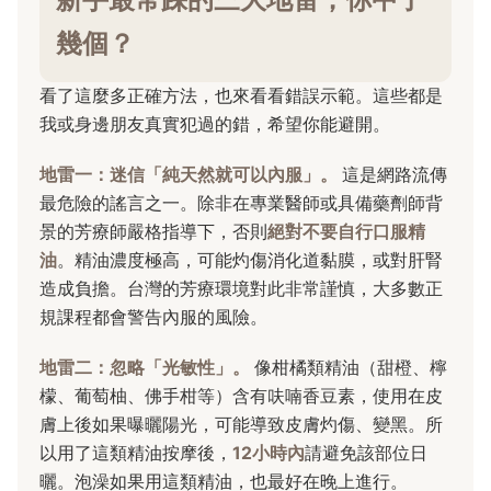
幾個？
看了這麼多正確方法，也來看看錯誤示範。這些都是
我或身邊朋友真實犯過的錯，希望你能避開。
地雷一：迷信「純天然就可以內服」。
這是網路流傳
最危險的謠言之一。除非在專業醫師或具備藥劑師背
景的芳療師嚴格指導下，否則
絕對不要自行口服精
油
。精油濃度極高，可能灼傷消化道黏膜，或對肝腎
造成負擔。台灣的芳療環境對此非常謹慎，大多數正
規課程都會警告內服的風險。
地雷二：忽略「光敏性」。
像柑橘類精油（甜橙、檸
檬、葡萄柚、佛手柑等）含有呋喃香豆素，使用在皮
膚上後如果曝曬陽光，可能導致皮膚灼傷、變黑。所
以用了這類精油按摩後，
12小時內
請避免該部位日
曬。泡澡如果用這類精油，也最好在晚上進行。