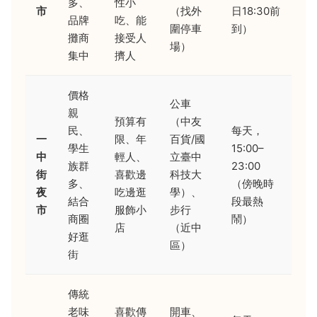
多、
性小
市
（找外
日18:30前
品牌
吃、能
圍停車
到）
攤商
接受人
場）
集中
擠人
價格
公車
親
預算有
（中友
民、
每天，
一
限、年
百貨/國
學生
15:00–
中
輕人、
立臺中
族群
23:00
街
喜歡邊
科技大
多、
（傍晚時
夜
吃邊逛
學）、
結合
段最熱
市
服飾小
步行
商圈
鬧）
店
（近中
好逛
區）
街
傳統
老味
喜歡傳
開車、