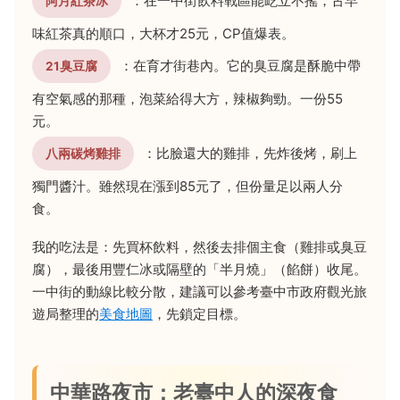
：在一中街飲料戰區能屹立不搖，古早
阿月紅茶冰
味紅茶真的順口，大杯才25元，CP值爆表。
：在育才街巷內。它的臭豆腐是酥脆中帶
21臭豆腐
有空氣感的那種，泡菜給得大方，辣椒夠勁。一份55
元。
：比臉還大的雞排，先炸後烤，刷上
八兩碳烤雞排
獨門醬汁。雖然現在漲到85元了，但份量足以兩人分
食。
我的吃法是：先買杯飲料，然後去排個主食（雞排或臭豆
腐），最後用豐仁冰或隔壁的「半月燒」（餡餅）收尾。
一中街的動線比較分散，建議可以參考臺中市政府觀光旅
遊局整理的
美食地圖
，先鎖定目標。
中華路夜市：老臺中人的深夜食