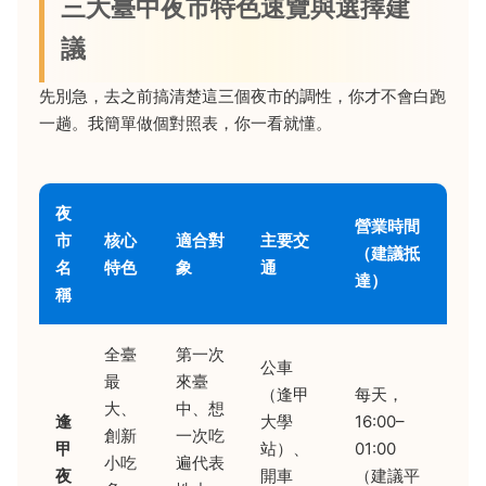
三大臺中夜市特色速覽與選擇建
議
先別急，去之前搞清楚這三個夜市的調性，你才不會白跑
一趟。我簡單做個對照表，你一看就懂。
夜
營業時間
市
核心
適合對
主要交
（建議抵
名
特色
象
通
達）
稱
全臺
第一次
公車
最
來臺
（逢甲
每天，
大、
中、想
逢
大學
16:00–
創新
一次吃
甲
站）、
01:00
小吃
遍代表
夜
開車
（建議平