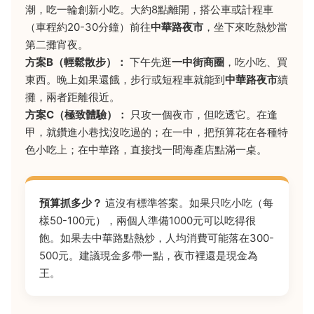
潮，吃一輪創新小吃。大約8點離開，搭公車或計程車
（車程約20-30分鐘）前往
中華路夜市
，坐下來吃熱炒當
第二攤宵夜。
方案B（輕鬆散步）：
下午先逛
一中街商圈
，吃小吃、買
東西。晚上如果還餓，步行或短程車就能到
中華路夜市
續
攤，兩者距離很近。
方案C（極致體驗）：
只攻一個夜市，但吃透它。在逢
甲，就鑽進小巷找沒吃過的；在一中，把預算花在各種特
色小吃上；在中華路，直接找一間海產店點滿一桌。
預算抓多少？
這沒有標準答案。如果只吃小吃（每
樣50-100元），兩個人準備1000元可以吃得很
飽。如果去中華路點熱炒，人均消費可能落在300-
500元。建議現金多帶一點，夜市裡還是現金為
王。