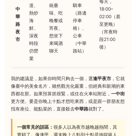
每天，
道、
統臺
騎車
中
18:00–
熱炒
味、吃
（路邊
華
02:00（甚
海
晚餐或
停車
路
至更晚）
鮮、
宵夜、
格）、
夜
（宵夜時
深夜
想坐下
公車
市
段21:00
時段
來喝酒
（中華
後）
仍營
聊天
路站）
業
我的建議是，如果你時間只夠去一個，選
逢甲夜市
，它就
像臺中的美食名片，雖然觀光化嚴重，但經典和新潮的東
西都在那。如果預算抓很緊，或住在火車站附近，
一中街
更方便。要是你晚上十點才想吃東西，或是跟一群朋友想
找有座位、能點菜的，直接殺去
中華路
就對了。
一個常見的誤區：
很多人以為夜市越晚越熱鬧，其
實錯了。像逢甲，週末晚上八點到十點是地獄級人