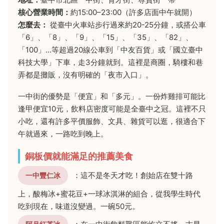
核心營業時間：
約15:00–23:00（許多店面中午就開）
怎麼去：
從臺中火車站步行過來約20-25分鐘，或搭公車
「6」、「8」、「9」、「15」、「35」、「82」、
「100」…等超過20線公車到「中友百貨」或「國立臺中
科技大學」下車，走3分鐘就到。這裡是商圈，騎樓和巷
弄都是攤販，沒有明確的「夜市入口」。
一中街的優勢是「便宜」和「多元」。一份炸雞排可能比
逢甲便宜10元，飲料店密度可能是全臺中之冠。這裡不只
小吃，還有許多平價服飾、文具、雜貨可以逛，很適合下
午就過來，一路吃到晚上。
銅板價就能滿足的推薦美食
：這不是冬天才吃！創始店在雙十路
一中豐仁冰
上，酸梅冰+蜜花豆+一球冰淇淋的組合，從我學生時代
吃到現在，味道沒變過。一碗50元。