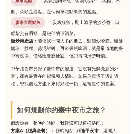
：其實是關東煮，但湯頭清甜，黑輪、米
黃家黑輪
血、菜頭是必點。是個簡單吃點東西的起點。
：炭烤魷魚，刷上濃厚的沙茶醬，口
廖家大尾魷魚
感紮實有嚼勁，是絕佳的下酒菜。
熱炒海產店：
隨便找一間人多的進去，點個炒蛤蠣、鹽酥
龍珠、炒麵、蒜泥鮮蚵，再來幾瓶啤酒，就是最道地的臺
中宵夜場。價格比餐廳便宜，但記得問清楚時價。
中華路夜市見證了臺中市的變遷，它沒有光鮮亮麗的外
表，卻有最實在的鍋氣和人情味。如果你厭倦了邊走邊
吃，想找個地方坐下來好好吃一頓，這裡是你的答案。
如何規劃你的臺中夜市之旅？
假設你有一整晚的時間，我建議可以這樣搭配：
方案A（經典全餐）：
傍晚5點半到
逢甲夜市
，避開人