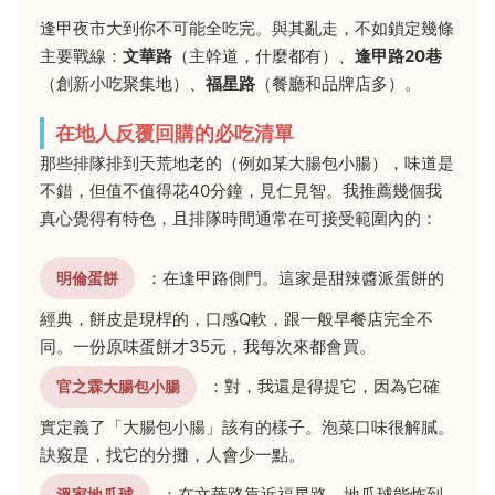
逢甲夜市大到你不可能全吃完。與其亂走，不如鎖定幾條
主要戰線：
文華路
（主幹道，什麼都有）、
逢甲路20巷
（創新小吃聚集地）、
福星路
（餐廳和品牌店多）。
在地人反覆回購的必吃清單
那些排隊排到天荒地老的（例如某大腸包小腸），味道是
不錯，但值不值得花40分鐘，見仁見智。我推薦幾個我
真心覺得有特色，且排隊時間通常在可接受範圍內的：
：在逢甲路側門。這家是甜辣醬派蛋餅的
明倫蛋餅
經典，餅皮是現桿的，口感Q軟，跟一般早餐店完全不
同。一份原味蛋餅才35元，我每次來都會買。
：對，我還是得提它，因為它確
官之霖大腸包小腸
實定義了「大腸包小腸」該有的樣子。泡菜口味很解膩。
訣竅是，找它的分攤，人會少一點。
：在文華路靠近福星路。地瓜球能炸到