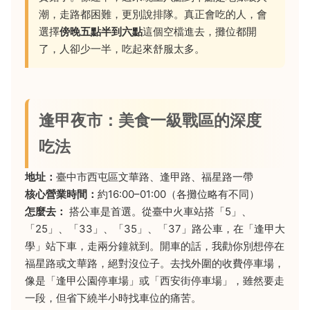
潮，走路都困難，更別說排隊。真正會吃的人，會
選擇
傍晚五點半到六點
這個空檔進去，攤位都開
了，人卻少一半，吃起來舒服太多。
逢甲夜市：美食一級戰區的深度
吃法
地址：
臺中市西屯區文華路、逢甲路、福星路一帶
核心營業時間：
約16:00–01:00（各攤位略有不同）
怎麼去：
搭公車是首選。從臺中火車站搭「5」、
「25」、「33」、「35」、「37」路公車，在「逢甲大
學」站下車，走兩分鐘就到。開車的話，我勸你別想停在
福星路或文華路，絕對沒位子。去找外圍的收費停車場，
像是「逢甲公園停車場」或「西安街停車場」，雖然要走
一段，但省下繞半小時找車位的痛苦。