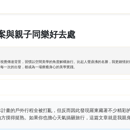
案與親子同樂好去處
與視覺傳達背景，習慣以空間美學的角度解構旅行。比起人聲鼎沸的名勝，我更鍾情於
讓每一次的出發，都成為一場療癒身心的美學實踐。
本計畫的戶外行程全被打亂，但反而因此發現羅東藏著不少精彩
地方摸得挺熟。如果你也擔心天氣搞砸旅行，這篇文章就是我親