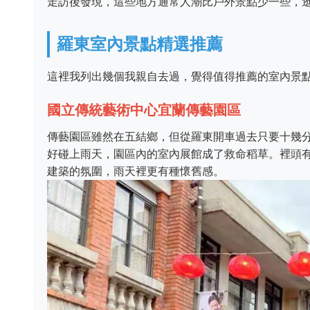
走訪後發現，這些地方通常人潮比戶外景點少一些，
羅東室內景點精選推薦
這裡我列出幾個我親自去過，覺得值得推薦的室內景
國立傳統藝術中心宜蘭傳藝園區
傳藝園區雖然在五結鄉，但從羅東開車過去只要十幾
好碰上雨天，園區內的室內展館成了救命稻草。裡頭有
建築的氛圍，雨天裡更有種懷舊感。