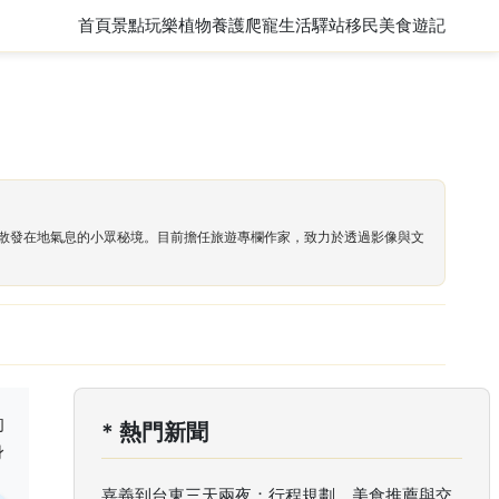
首頁
景點玩樂
植物養護
爬寵
生活驛站
移民
美食遊記
散發在地氣息的小眾秘境。目前擔任旅遊專欄作家，致力於透過影像與文
的
* 熱門新聞
身
嘉義到台東三天兩夜：行程規劃、美食推薦與交