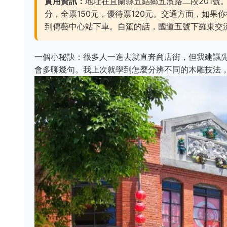
實用資訊：
地址在宜蘭縣五結鄉五濱路二段201號。營
分，全票150元，優待票120元。交通方面，如果
到傳藝中心站下車。自駕的話，國道五號下羅東交
一個小秘訣：很多人一進去就直奔商店街，但我建議
會多聊幾句。我上次就學到怎麼分辨不同的木雕技法