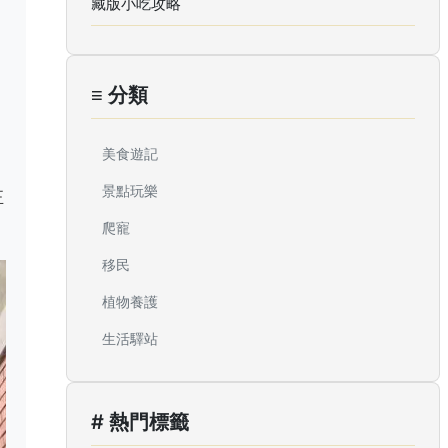
藏版小吃攻略
≡ 分類
美食遊記
景點玩樂
正
爬寵
移民
植物養護
生活驛站
# 熱門標籤