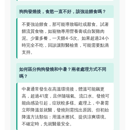
狗狗發燒後，食慾一直不好，該強迫餵食嗎？
不要強迫餵食，那可能導致嘔吐或厭食。試著
餵流質食物，如寵物專用營養膏或自製雞肉
泥。少量多餐，一天餵4-5次。如果超過24小
時完全不吃，回診讓獸醫檢查，可能需要點滴
支持。
如何區分狗狗發燒和中暑？兩者處理方式不同
嗎？
中暑通常發生在高溫環境後，體溫可能飆更
高，超過41度，且伴隨喘氣、流口水。發燒可
能由感染引起，症狀較多樣。處理上，中暑需
立即降溫並就醫，發燒則需找出原因。但初始
降溫方法類似：用溫水擦拭、提供涼爽環境。
不確定時，先就醫最安全。