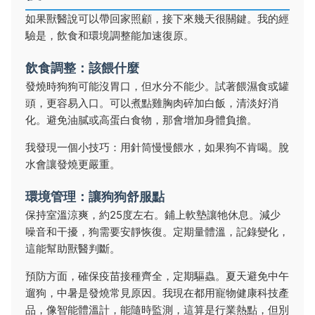
如果獸醫說可以帶回家照顧，接下來幾天很關鍵。我的經
驗是，飲食和環境調整能加速復原。
飲食調整：該餵什麼
發燒時狗狗可能沒胃口，但水分不能少。試著餵濕食或罐
頭，更容易入口。可以煮點雞胸肉碎加白飯，清淡好消
化。避免油膩或高蛋白食物，那會增加身體負擔。
我發現一個小技巧：用針筒慢慢餵水，如果狗不肯喝。脫
水會讓發燒更嚴重。
環境管理：讓狗狗舒服點
保持室溫涼爽，約25度左右。鋪上軟墊讓牠休息。減少
噪音和干擾，狗需要安靜恢復。定期量體溫，記錄變化，
這能幫助獸醫判斷。
預防方面，確保疫苗接種齊全，定期驅蟲。夏天避免中午
遛狗，中暑是發燒常見原因。我現在都用寵物健康科技產
品，像智能體溫計，能隨時監測，這算是行業熱點，但別