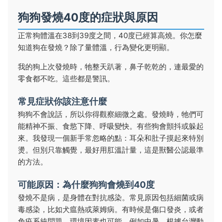
狗狗發燒40度的症狀與原因
正常狗體溫在38到39度之間，40度已經算高燒。你怎麼
知道狗在發燒？除了量體溫，行為變化更明顯。
我的狗上次發燒時，牠整天趴著，鼻子乾乾的，連最愛的
零食都不吃。這些都是警訊。
常見症狀你該注意什麼
狗狗不會說話，所以你得觀察細微之處。發燒時，牠們可
能精神不振、食慾下降、呼吸變快。有些狗會顫抖或躲起
來。我發現一個新手常忽略的點：耳朵和肚子摸起來特別
燙。但別只靠觸覺，最好用肛溫計量，這是獸醫公認最準
的方法。
可能原因：為什麼狗狗會燒到40度
發燒不是病，是身體在對抗感染。常見原因包括細菌或病
毒感染，比如犬瘟熱或萊姆病。有時候是傷口發炎，或者
免疫系統問題。環境因素也可能，例如中暑。根據台灣動