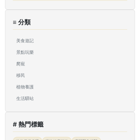
≡ 分類
美食遊記
景點玩樂
爬寵
移民
植物養護
生活驛站
# 熱門標籤