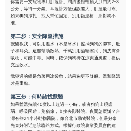
你需要一支寵物專用肛溫計。潤滑後輕輕插入肛門約2-3
公分，等待一分鐘。耳溫計方便但誤差大，肛溫最可靠。
如果狗狗掙扎，找人幫忙固定。別用額溫槍，那對狗不
准。
第二步：安全降溫措施
獸醫教我，可以用溫水（不是冰水）擦拭狗狗的腳掌、肚
子和耳朵。這能幫助散熱。千萬別用酒精擦拭，狗皮膚會
吸收，可能中毒。同時，確保狗狗待在涼爽通風處，提供
充足飲水。
我犯過的錯是急著用冰袋敷，結果狗更不舒服。溫和降溫
才是重點。
第三步：何時該找獸醫
如果體溫持續40度以上超過一小時，或者狗狗出現虛
弱、呼吸困難，別猶豫，直接去獸醫院。夜間怎麼辦？台
灣有些24小時動物醫院，像台北市動物醫院，但最好事
先查好附近急診聯絡方式。根據行政院農業委員會的建