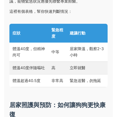
議，寵物緊急狀況應優先聯繫專業獸醫。
這裡有個表格，幫你快速判斷情況：
緊急程
症狀
建議行動
度
體溫40度，但精神
居家降溫，觀察2-3
中等
尚可
小時
體溫40度伴隨嘔吐
高
立即就醫
體溫超過40.5度
非常高
緊急送醫，勿拖延
居家照護與預防：如何讓狗狗更快康
復