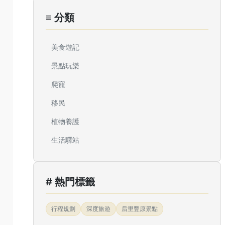
≡ 分類
美食遊記
景點玩樂
爬寵
移民
植物養護
生活驛站
# 熱門標籤
行程規劃
深度旅遊
后里豐原景點