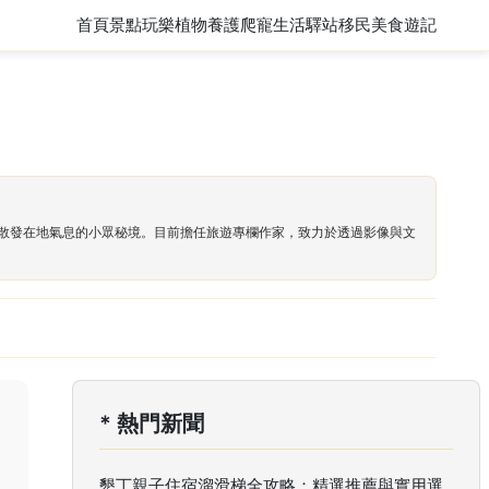
首頁
景點玩樂
植物養護
爬寵
生活驛站
移民
美食遊記
散發在地氣息的小眾秘境。目前擔任旅遊專欄作家，致力於透過影像與文
* 熱門新聞
墾丁親子住宿溜滑梯全攻略：精選推薦與實用選