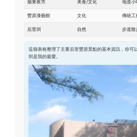
廟東夜市
美食/文化
地道小
豐原漆藝館
文化
傳統工
后里圳
自然
步道散
這個表格整理了主要后里豐原景點的基本資訊，你可
圳是我的最愛。