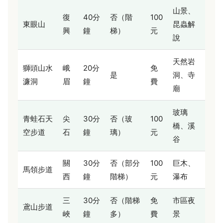
山景、
復
40分
否（階
100
東眼山
昆蟲解
興
鐘
梯）
元
說
天然岩
獅頭山水
峨
20分
免
是
洞、寺
濂洞
眉
鐘
費
廟
玻璃
青蛙石天
尖
30分
否（玻
100
橋、溪
空步道
石
鐘
璃）
元
谷
關
30分
否（部分
100
巨木、
馬領步道
西
鐘
階梯）
元
瀑布
三
30分
否（階梯
免
市區夜
鳶山步道
峽
鐘
多）
費
景