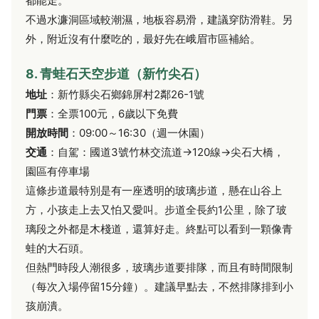
都能走。
不過水濂洞區域較潮濕，地板容易滑，建議穿防滑鞋。另
外，附近沒有什麼吃的，最好先在峨眉市區補給。
8. 青蛙石天空步道（新竹尖石）
地址
：新竹縣尖石鄉錦屏村2鄰26-1號
門票
：全票100元，6歲以下免費
開放時間
：09:00～16:30（週一休園）
交通
：自駕：國道3號竹林交流道→120線→尖石大橋，
園區有停車場
這條步道最特別是有一座透明的玻璃步道，懸在山谷上
方，小孩走上去又怕又愛叫。步道全長約1公里，除了玻
璃段之外都是木棧道，還算好走。終點可以看到一顆像青
蛙的大石頭。
但熱門時段人潮很多，玻璃步道要排隊，而且有時間限制
（每次入場停留15分鐘）。建議早點去，不然排隊排到小
孩崩潰。