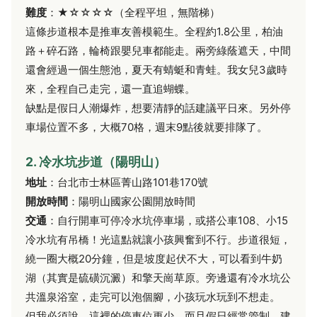
難度
：★☆☆☆☆（全程平坦，無階梯）
這條步道根本是推車友善模範生。全程約1.8公里，柏油
路＋碎石路，輪椅跟嬰兒車都能走。兩旁綠蔭遮天，中間
還會經過一個生態池，夏天有蜻蜓和青蛙。我女兒3歲時
來，全程自己走完，還一直追蝴蝶。
缺點是假日人潮爆炸，想要清靜的話建議平日來。另外停
車場位置不多，大概70格，週末9點後就要排隊了。
2. 冷水坑步道（陽明山）
地址
：台北市士林區菁山路101巷170號
開放時間
：陽明山國家公園開放時間
交通
：自行開車可停冷水坑停車場，或搭公車108、小15
冷水坑有吊橋！光這點就讓小孩興奮到不行。步道很短，
繞一圈大概20分鐘，但是坡度起伏不大，可以看到牛奶
湖（其實是硫磺沉澱）和擎天崗草原。旁邊還有冷水坑公
共溫泉浴室，走完可以泡個腳，小孩玩水玩到不想走。
但我必須說，這裡的停車位更少，而且假日經常管制，建