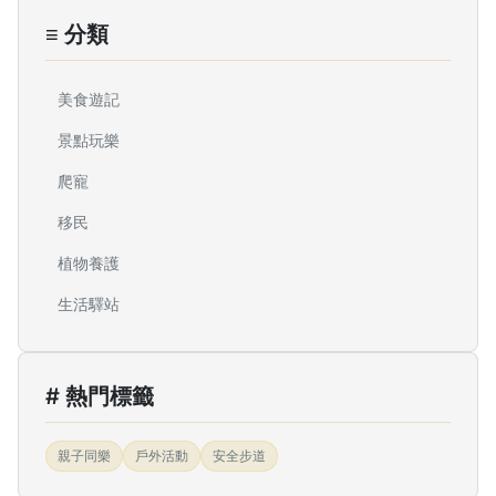
≡ 分類
美食遊記
景點玩樂
爬寵
移民
植物養護
生活驛站
# 熱門標籤
親子同樂
戶外活動
安全步道