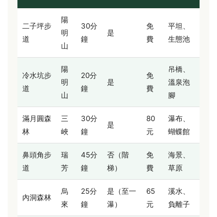
陽
二子坪步
30分
免
平坦、
明
是
道
鐘
費
生態池
山
陽
吊橋、
冷水坑步
20分
免
明
是
溫泉泡
道
鐘
費
山
腳
滿月圓森
三
30分
80
瀑布、
是
林
峽
鐘
元
蝴蝶館
鼻頭角步
瑞
45分
否（階
免
海景、
道
芳
鐘
梯）
費
草原
烏
25分
是（至一
65
溪水、
內洞森林
來
鐘
瀑）
元
負離子