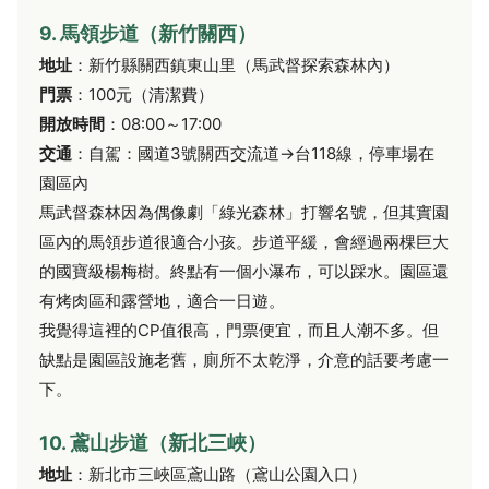
9. 馬領步道（新竹關西）
地址
：新竹縣關西鎮東山里（馬武督探索森林內）
門票
：100元（清潔費）
開放時間
：08:00～17:00
交通
：自駕：國道3號關西交流道→台118線，停車場在
園區內
馬武督森林因為偶像劇「綠光森林」打響名號，但其實園
區內的馬領步道很適合小孩。步道平緩，會經過兩棵巨大
的國寶級楊梅樹。終點有一個小瀑布，可以踩水。園區還
有烤肉區和露營地，適合一日遊。
我覺得這裡的CP值很高，門票便宜，而且人潮不多。但
缺點是園區設施老舊，廁所不太乾淨，介意的話要考慮一
下。
10. 鳶山步道（新北三峽）
地址
：新北市三峽區鳶山路（鳶山公園入口）