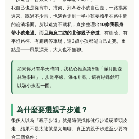
我自己也是從背巾、揹架、到牽著小孩自己走，一路摸索
過來。踩過不少雷，也遇過走到一半小孩耍賴坐在路中間
的崩潰場面。所以這篇不藏私，直接整理出
10條我親身
帶小孩走過、而且願意二訪的北部親子步道
。有樹蔭、有
平坦路徑、有廁所停車場，連3歲小孩都能自己走完。重
點是——風景漂亮，大人也不無聊。
如果你只有半天時間，我私心推薦第5條「滿月圓森
林遊樂區」，步道平緩、瀑布壯觀，還有蝴蝶館可
以騙小孩逛一圈。
為什麼要選親子步道？
很多人以為「親子步道」就是隨便找條健行步道硬著頭皮
走，結果不是太陡就是太無聊。真正的親子步道至少要符
合三個條件：