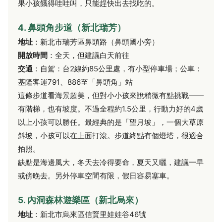
果小孩餓得哇哇叫，只能趕快出去找吃的。
4. 鼻頭角步道（新北瑞芳）
地址
：新北市瑞芳區鼻頭路（鼻頭國小旁）
開放時間
：全天，但建議白天前往
交通
：自駕：台2線約85公里處，有小型停車場；公車：
基隆客運791、886至「鼻頭角」站
這條步道看海景超美，但對小小孩來說稍微有點挑戰——
有階梯，也有坡度。不過全程約1.5公里，行動力好的4歲
以上小孩可以勝任。最經典的是「望月坡」，一個大草原
斜坡，小孩可以在上面打滾。步道終點有個燈塔，很適合
拍照。
缺點是海邊風大，冬天去冷得要命，夏天又曬，建議一早
或傍晚去。另外停車空間有限，假日容易塞車。
5. 內洞森林遊樂區（新北烏來）
地址
：新北市烏來區信賢里娃娃谷46號