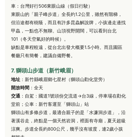
車：台灣好行506東眼山線（假日行駛）
東眼山的「親子峰步道」全長約1.2公里，雖然有階梯，
但沿途都有樹蔭，而且有許多昆蟲解說牌，小孩邊走邊找
甲蟲，一點也不無聊。山頂視野開闊，可以看到台北
101（冬天空氣好的時候）。
缺點是車程較遠，從台北出發大概要1.5小時。而且園區
餐廳只有簡餐，建議自備野餐。
7. 獅頭山步道（新竹峨眉）
地址
：新竹縣峨眉鄉七星村（獅頭山勸化堂旁）
開放時間
：全天
交通
：自駕：國道1號頭份交流道→台3線，停車場在勸化
堂前；公車：新竹客運至「獅頭山」站
獅頭山有多條步道，最適合親子的是「水濂洞步道」，沿
著溪谷走，終點是一個天然岩洞，裡面有寺廟，夏天超級
涼爽。步道全長約800公尺，幾乎沒有坡度，連2歲小孩