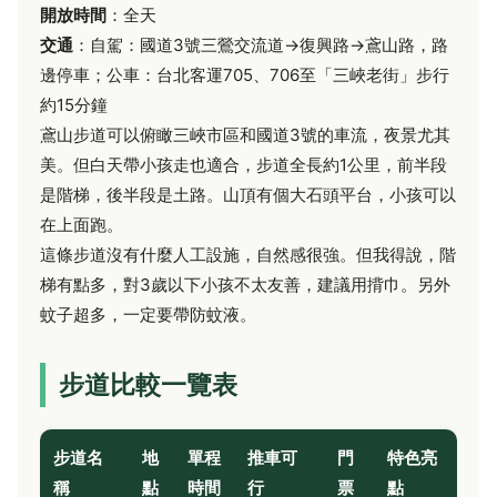
開放時間
：全天
交通
：自駕：國道3號三鶯交流道→復興路→鳶山路，路
邊停車；公車：台北客運705、706至「三峽老街」步行
約15分鐘
鳶山步道可以俯瞰三峽市區和國道3號的車流，夜景尤其
美。但白天帶小孩走也適合，步道全長約1公里，前半段
是階梯，後半段是土路。山頂有個大石頭平台，小孩可以
在上面跑。
這條步道沒有什麼人工設施，自然感很強。但我得說，階
梯有點多，對3歲以下小孩不太友善，建議用揹巾。另外
蚊子超多，一定要帶防蚊液。
步道比較一覽表
步道名
地
單程
推車可
門
特色亮
稱
點
時間
行
票
點