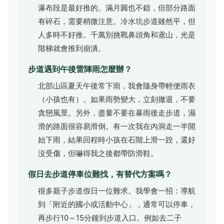
瀑布段是最好推的。滿月圓也不錯，但部分路面
有碎石，需要稍微注意。冷水坑步道雖然平，但
人多時不好推。千萬別挑戰鼻頭角和鳶山，光是
階梯就會推到崩潰。
步道遇到午後雷陣雨怎麼辦？
北部山區夏天午後常下雨，我會隨身帶輕便雨衣
（小孩也有）。如果雨勢變大，立刻撤退，不要
貪戀風景。另外，盡量不要在暴雨後走步道，濕
滑的路面很容易滑倒。有一次我在內洞走一半開
始下雨，結果回程時小孩在石階上滑一跤，還好
沒受傷，但嚇得我之後都帶防滑鞋。
假日去步道停車位難找，有替代方案嗎？
很多親子步道假日一位難求。我學會一招：導航
到「附近的國小或活動中心」，通常可以停車，
再步行10～15分鐘到步道入口。例如去二子