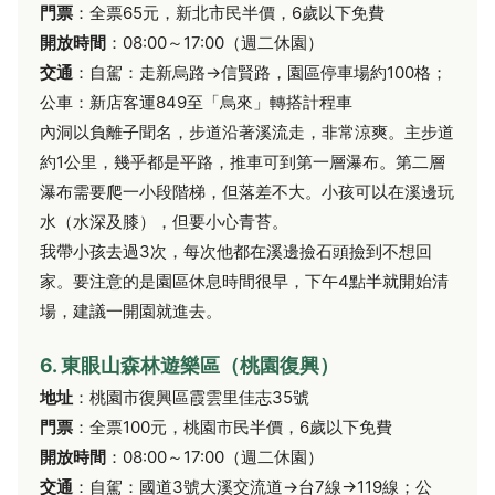
門票
：全票65元，新北市民半價，6歲以下免費
開放時間
：08:00～17:00（週二休園）
交通
：自駕：走新烏路→信賢路，園區停車場約100格；
公車：新店客運849至「烏來」轉搭計程車
內洞以負離子聞名，步道沿著溪流走，非常涼爽。主步道
約1公里，幾乎都是平路，推車可到第一層瀑布。第二層
瀑布需要爬一小段階梯，但落差不大。小孩可以在溪邊玩
水（水深及膝），但要小心青苔。
我帶小孩去過3次，每次他都在溪邊撿石頭撿到不想回
家。要注意的是園區休息時間很早，下午4點半就開始清
場，建議一開園就進去。
6. 東眼山森林遊樂區（桃園復興）
地址
：桃園市復興區霞雲里佳志35號
門票
：全票100元，桃園市民半價，6歲以下免費
開放時間
：08:00～17:00（週二休園）
交通
：自駕：國道3號大溪交流道→台7線→119線；公