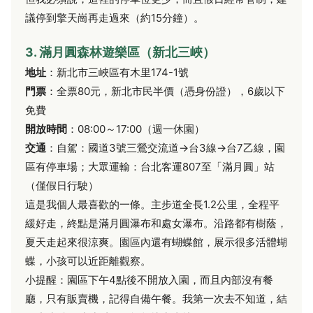
議停到擎天崗再走過來（約15分鐘）。
3. 滿月圓森林遊樂區（新北三峽）
地址
：新北市三峽區有木里174-1號
門票
：全票80元，新北市民半價（憑身份證），6歲以下
免費
開放時間
：08:00～17:00（週一休園）
交通
：自駕：國道3號三鶯交流道→台3線→台7乙線，園
區有停車場；大眾運輸：台北客運807至「滿月圓」站
（僅假日行駛）
這是我個人最喜歡的一條。主步道全長1.2公里，全程平
緩好走，終點是滿月圓瀑布和處女瀑布。沿路都有樹蔭，
夏天走起來很涼爽。園區內還有蝴蝶館，展示很多活體蝴
蝶，小孩可以近距離觀察。
小提醒：園區下午4點後不開放入園，而且內部沒有餐
廳，只有販賣機，記得自備午餐。我第一次去不知道，結