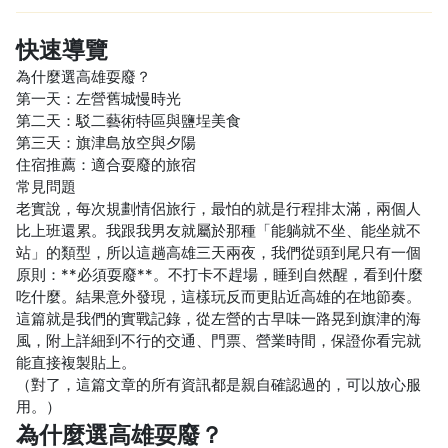
快速導覽
為什麼選高雄耍廢？
第一天：左營舊城慢時光
第二天：駁二藝術特區與鹽埕美食
第三天：旗津島放空與夕陽
住宿推薦：適合耍廢的旅宿
常見問題
老實說，每次規劃情侶旅行，最怕的就是行程排太滿，兩個人
比上班還累。我跟我男友就屬於那種「能躺就不坐、能坐就不
站」的類型，所以這趟高雄三天兩夜，我們從頭到尾只有一個
原則：**必須耍廢**。不打卡不趕場，睡到自然醒，看到什麼
吃什麼。結果意外發現，這樣玩反而更貼近高雄的在地節奏。
這篇就是我們的實戰記錄，從左營的古早味一路晃到旗津的海
風，附上詳細到不行的交通、門票、營業時間，保證你看完就
能直接複製貼上。
（對了，這篇文章的所有資訊都是親自確認過的，可以放心服
用。）
為什麼選高雄耍廢？