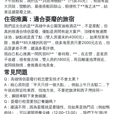
下午回程前，我們去**貝殼博物館**（門票30元），裡面有超
大貝殼，蠻酷的。最後搭船回鼓山，順便吃了**海之冰**，結
束這趟耍廢之旅。
住宿推薦：適合耍廢的旅宿
我們這次住的是**高雄中央公園英迪格酒店**，不是業配，但
真的很適合情侶耍廢。優點是房間有超大窗戶、頂樓有無邊際
泳池，缺點就是貴了點（雙人房週末約4000元）。如果預算有
限，推薦**85大樓的民宿**，很多海景房只要2000元左右，但
品質參差不齊，建議多看評價。
我自己私心推薦一間民宿叫**「眷待期」**，在左營，是老房
子改建，很有復古味，雙人房約1800元，而且離蓮池潭很近。
老闆很熱情，會推薦在地美食。
常見問題
Q：高雄情侶耍廢行程怎麼安排才不會太累？
A：核心原則是「半天只排一個大點」。例如上午只去駁二，下
午就在附近吃東西、找地方坐。不要把旗津和西子灣排同一
天，腳踏車騎下來會鐵腿。
Q：耍廢行程需要預訂餐廳嗎？
A：建議不用，因為耍廢就是要隨性。但如果是熱門店（例如鴨
肉珍），可以避開用餐尖峰（12:00–13:00），我們下午1點半