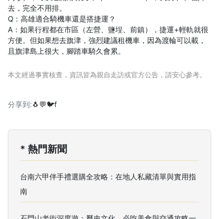
去，完全不用排。
Q：高雄適合騎機車還是搭捷運？
A：如果行程都在市區（左營、鹽埕、前鎮），捷運+輕軌就很
方便。但如果想去旗津，強烈建議租機車，因為渡輪可以載，
且旗津島上很大，腳踏車騎久會累。
本文經過事實核查，資訊皆為親自走訪或官方公告，請安心參考。
分享到:
🐧
💬
🐦
f
* 熱門新聞
台南六甲伴手禮選購全攻略：在地人私藏清單與實用指
南
石門山老街深度遊：歷史文化、必吃美食與交通攻略一