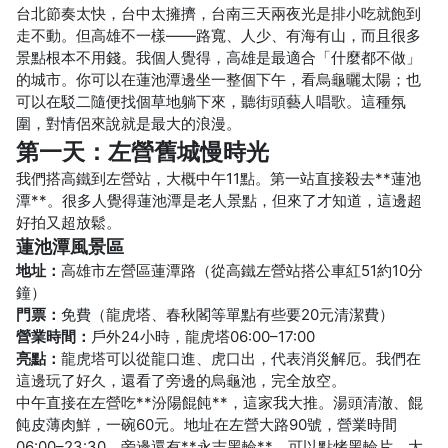
台北節奏太快，台中太擁擠，台南三天兩夜光是排小吃就飽到
走不動。但高雄不一樣——路寬、人少、有海有山，而且很多
景點根本不用錢。我個人覺得，高雄是最適合「什麼都不做」
的城市。你可以在蓮池潭邊坐一整個下午，看烏龜曬太陽；也
可以在駁二隨便找個草地躺下來，聽街頭藝人唱歌。這種氛
圍，對情侶來說就是最大的浪漫。
第一天：左營舊城慢時光
我們搭高鐵到左營站，大概中午11點。第一站直接殺去**蓮池
潭**。很多人覺得蓮池潭是老人景點，但來了才知道，這邊超
好拍又超放鬆。
蓮池潭風景區
地址：
高雄市左營區蓮潭路（從高鐵左營站搭公車紅51約10分
鐘）
門票：
免費（龍虎塔、春秋閣等單點有些要20元清潔費）
營業時間：
戶外24小時，龍虎塔06:00–17:00
亮點：
龍虎塔可以從龍口進、虎口出，代表消災解厄。我們在
這邊玩了好久，還看了旁邊的烏龜池，完全放空。
中午直接在左營吃**汾陽餛飩**，這家我大推。湯頭清澈、餛
飩皮薄肉鮮，一碗60元。地址在左營大路90號，營業時間
06:00–23:30。旁邊還有**永吉黑輪**，可以點烤黑輪片、大