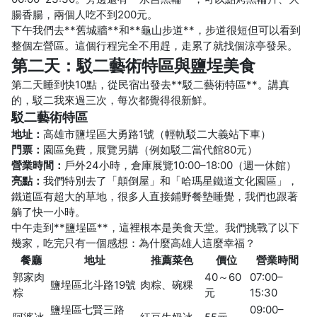
腸香腸，兩個人吃不到200元。
下午我們去**舊城牆**和**龜山步道**，步道很短但可以看到
整個左營區。這個行程完全不用趕，走累了就找個涼亭發呆。
第二天：駁二藝術特區與鹽埕美食
第二天睡到快10點，從民宿出發去**駁二藝術特區**。講真
的，駁二我來過三次，每次都覺得很新鮮。
駁二藝術特區
地址：
高雄市鹽埕區大勇路1號（輕軌駁二大義站下車）
門票：
園區免費，展覽另購（例如駁二當代館80元）
營業時間：
戶外24小時，倉庫展覽10:00–18:00（週一休館）
亮點：
我們特別去了「顛倒屋」和「哈瑪星鐵道文化園區」，
鐵道區有超大的草地，很多人直接鋪野餐墊睡覺，我們也跟著
躺了快一小時。
中午走到**鹽埕區**，這裡根本是美食天堂。我們挑戰了以下
幾家，吃完只有一個感想：為什麼高雄人這麼幸福？
餐廳
地址
推薦菜色
價位
營業時間
郭家肉
40～60
07:00–
鹽埕區北斗路19號
肉粽、碗粿
粽
元
15:30
鹽埕區七賢三路
09:00–