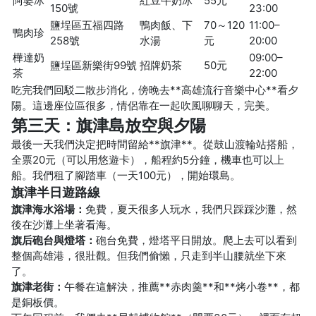
阿婆冰
紅豆牛奶冰
55元
150號
23:00
鹽埕區五福四路
鴨肉飯、下
70～120
11:00–
鴨肉珍
258號
水湯
元
20:00
樺達奶
09:00–
鹽埕區新樂街99號
招牌奶茶
50元
茶
22:00
吃完我們回駁二散步消化，傍晚去**高雄流行音樂中心**看夕
陽。這邊座位區很多，情侶靠在一起吹風聊聊天，完美。
第三天：旗津島放空與夕陽
最後一天我們決定把時間留給**旗津**。從鼓山渡輪站搭船，
全票20元（可以用悠遊卡），船程約5分鐘，機車也可以上
船。我們租了腳踏車（一天100元），開始環島。
旗津半日遊路線
旗津海水浴場：
免費，夏天很多人玩水，我們只踩踩沙灘，然
後在沙灘上坐著看海。
旗后砲台與燈塔：
砲台免費，燈塔平日開放。爬上去可以看到
整個高雄港，很壯觀。但我們偷懶，只走到半山腰就坐下來
了。
旗津老街：
午餐在這解決，推薦**赤肉羹**和**烤小卷**，都
是銅板價。