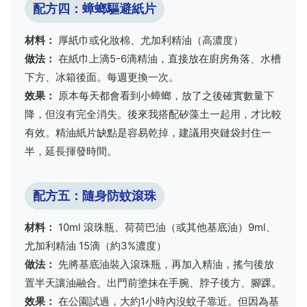
配方四：蟑螂驅避紙片
材料：
厚紙巾或化妝棉、尤加利精油（高濃度）
做法：
在紙巾上滴5-6滴精油，直接放在廚房角落、水槽
下方、冰箱後面。每週更換一次。
效果：
原本每天都會看到小蟑螂，放了之後確實數量下
降，但沒有完全消失。後來我搭配矽藻土一起用，才比較
有效。精油紙片缺點是容易乾掉，建議用夾鏈袋封住一
半，延長揮發時間。
配方五：隨身防蚊滾珠
材料：
10ml 滾珠瓶、荷荷巴油（或其他基底油）9ml、
尤加利精油 15滴（約3%濃度）
做法：
先將基底油裝入滾珠瓶，再加入精油，搖勻後放
置半天讓油融合。出門前塗抹在手腕、脖子後方、腳踝。
效果：
在公園試過，大約1小時內沒蚊子靠近。但因為基