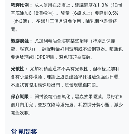
稀釋比例：
成人使用在皮膚上，建議濃度在1-3%（10ml
基底油加6-18滴精油）。兒童（6歲以上）要降到0.5%
（約3滴）。孕婦前三個月避免使用，哺乳期也盡量避
開。
塑膠腐蝕：
尤加利精油會溶解某些塑膠（特別是保麗
龍、壓克力），調配時最好用玻璃或不鏽鋼容器。噴瓶也
要選玻璃或HDPE塑膠，避免噴頭被腐蝕。
光敏性：
尤加利精油通常不具有光敏性，但檸檬尤加利
含有少量檸檬烯，理論上還是建議塗抹後避免強烈日曬。
不過我實際用滾珠瓶出門，沒發現曬傷問題。
保存期限：
開封後精油會氧化，驅蟲效果遞減。最好在6
個月內用完，並放在陰涼避光處。我習慣分裝小瓶，減少
開蓋次數。
常見問答