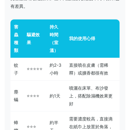
有差異。
害
持久
蟲
驅避效
時間
我的使用心得
種
果
（室
類
溫）
蚊
約2-3
直接噴在皮膚（需稀
⭐⭐⭐⭐⭐
子
小時
釋）或擴香都很有效
噴灑在床單、布沙發
塵
⭐⭐⭐⭐
約1天
上，搭配除濕機效果更
蟎
好
需要濃度較高，直接滴
蟑
約半
⭐⭐⭐
在紙巾上放置於角落，