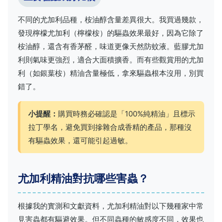
不同的尤加利品種，桉油醇含量差異很大。我買過幾款，
發現檸檬尤加利（檸檬桉）的驅蟲效果最好，因為它除了
桉油醇，還含有香茅醛，味道更像天然防蚊液。藍膠尤加
利則氣味更強烈，適合大面積擴香。而有些觀賞用的尤加
利（如銀葉桉）精油含量極低，拿來驅蟲根本沒用，別買
錯了。
小提醒：
購買時務必確認是「100%純精油」且標示
拉丁學名，避免買到摻雜合成香精的產品，那種沒
有驅蟲效果，還可能引起過敏。
尤加利精油對抗哪些害蟲？
根據我的實測和文獻資料，尤加利精油對以下幾種家中常
見害蟲都有驅避效果。但不同蟲種的敏感度不同，效果也