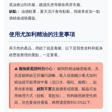
底油會沾到衣服，建議先塗等吸收再穿衣服。
缺點：
油感較重，夏天流汗會有點黏，我後來改加一點
酒精做成噴霧版。
使用尤加利精油的注意事項
再天然的產品，用錯了就是毒藥。以下是我查資料和親身
經歷後整理的重點，一定要看。
⚠️ 寵物家庭請特別小心：
貓狗對精油極度敏感，尤
其是貓咪缺乏肝臟代謝酶，吸入或接觸少量尤加利
精油就可能導致中毒（流口水、嘔吐、癲癇）。如
果你家有貓，
絕對不要
直接擴香或噴灑。驅蟲可改
用物理方式（蚊帳、電蚊拍）。狗狗雖然耐受性稍
高，但也要保持通風，稀釋濃度降到0.5%以下。