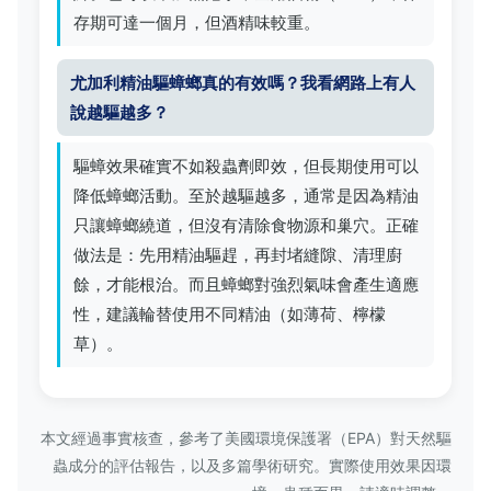
存期可達一個月，但酒精味較重。
尤加利精油驅蟑螂真的有效嗎？我看網路上有人
說越驅越多？
驅蟑效果確實不如殺蟲劑即效，但長期使用可以
降低蟑螂活動。至於越驅越多，通常是因為精油
只讓蟑螂繞道，但沒有清除食物源和巢穴。正確
做法是：先用精油驅趕，再封堵縫隙、清理廚
餘，才能根治。而且蟑螂對強烈氣味會產生適應
性，建議輪替使用不同精油（如薄荷、檸檬
草）。
本文經過事實核查，參考了美國環境保護署（EPA）對天然驅
蟲成分的評估報告，以及多篇學術研究。實際使用效果因環