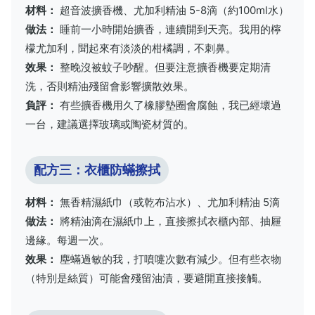
材料：
超音波擴香機、尤加利精油 5-8滴（約100ml水）
做法：
睡前一小時開始擴香，連續開到天亮。我用的檸
檬尤加利，聞起來有淡淡的柑橘調，不刺鼻。
效果：
整晚沒被蚊子吵醒。但要注意擴香機要定期清
洗，否則精油殘留會影響擴散效果。
負評：
有些擴香機用久了橡膠墊圈會腐蝕，我已經壞過
一台，建議選擇玻璃或陶瓷材質的。
配方三：衣櫃防蟎擦拭
材料：
無香精濕紙巾（或乾布沾水）、尤加利精油 5滴
做法：
將精油滴在濕紙巾上，直接擦拭衣櫃內部、抽屜
邊緣。每週一次。
效果：
塵蟎過敏的我，打噴嚏次數有減少。但有些衣物
（特別是絲質）可能會殘留油漬，要避開直接接觸。