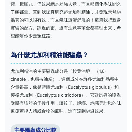
罐、樟腦丸，但效果總是差強人意，而且那個化學味聞久
了頭都暈。直到我認真研究起尤加利精油，才發現天然驅
蟲真的可以很有效，而且氣味還蠻舒服的！這篇我把親身
實驗的配方、踩過的雷、還有注意事項全都整理出來，希
望能幫你少走冤枉路。
為什麼尤加利精油能驅蟲？
尤加利精油的主要驅蟲成分是「桉葉油醇」（1,8-
cineole，也稱桉油精），這個成分在許多尤加利品種中
含量很高，像是藍膠尤加利（Eucalyptus globulus）和
檸檬尤加利（Eucalyptus citriodora）。它對昆蟲的嗅覺
受體有強烈的干擾作用，讓蚊子、蟑螂、螞蟻等討厭的味
道覆蓋掉人體或食物的氣味，進而達到驅避效果。
主要驅蟲成分比較