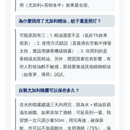
用（尤加利+茶樹各半）效果最全面。
為什麼我用了尤加利精油，蚊子還是照叮？
可能原因有三：1. 精油濃度不足（低於1%效果
很差）；2. 使用方式錯誤（直接滴在空氣中揮發
太快，應該用擴香機或噴霧）；3. 你買到的是
香精或劣質精油。另外，體質因素也有影響，有
些人對桉油醇不敏感，那就要換成其他植物精油
（如香茅、薄荷）試試。
自製尤加利噴霧可以保存多久？
含水的噴霧建議三天內用完，因為水＋精油容易
滋生細菌。如果添加了酒精，可延長到一週。我
習慣一次只調少量50ml，用完再做，確保新
鮮。也可以不加蒸餾水，全用酒精（75%），保