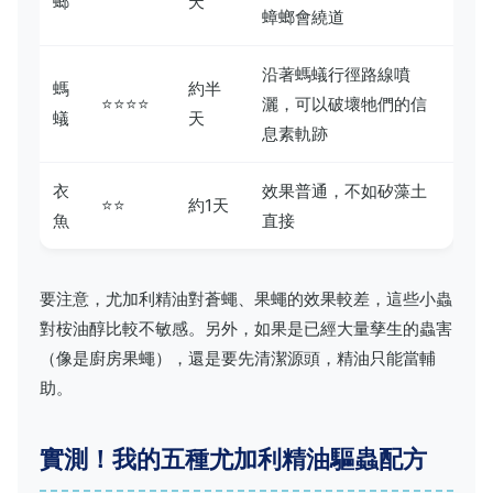
螂
天
蟑螂會繞道
沿著螞蟻行徑路線噴
螞
約半
⭐⭐⭐⭐
灑，可以破壞牠們的信
蟻
天
息素軌跡
衣
效果普通，不如矽藻土
⭐⭐
約1天
魚
直接
要注意，尤加利精油對蒼蠅、果蠅的效果較差，這些小蟲
對桉油醇比較不敏感。另外，如果是已經大量孳生的蟲害
（像是廚房果蠅），還是要先清潔源頭，精油只能當輔
助。
實測！我的五種尤加利精油驅蟲配方