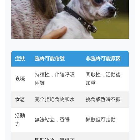
症狀
臨終可能信號
非臨終可能原因
持續性，伴隨呼吸
間歇性，活動後
哀嚎
困難
加重
食慾
完全拒絕食物和水
挑食或暫時不振
活動
無法站立，昏睡
懶散但可走動
力
四肢冰冷，體溫下