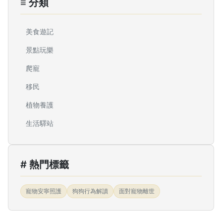
≡ 分類
美食遊記
景點玩樂
爬寵
移民
植物養護
生活驛站
# 熱門標籤
寵物安寧照護
狗狗行為解讀
面對寵物離世