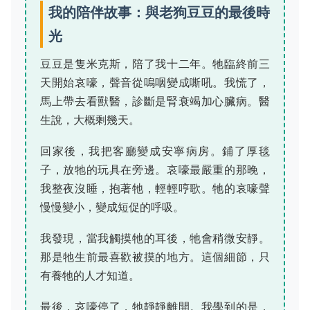
我的陪伴故事：與老狗豆豆的最後時
光
豆豆是隻米克斯，陪了我十二年。牠臨終前三
天開始哀嚎，聲音從嗚咽變成嘶吼。我慌了，
馬上帶去看獸醫，診斷是腎衰竭加心臟病。醫
生說，大概剩幾天。
回家後，我把客廳變成安寧病房。鋪了厚毯
子，放牠的玩具在旁邊。哀嚎最嚴重的那晚，
我整夜沒睡，抱著牠，輕輕哼歌。牠的哀嚎聲
慢慢變小，變成短促的呼吸。
我發現，當我觸摸牠的耳後，牠會稍微安靜。
那是牠生前最喜歡被摸的地方。這個細節，只
有養牠的人才知道。
最後，哀嚎停了，牠靜靜離開。我學到的是，