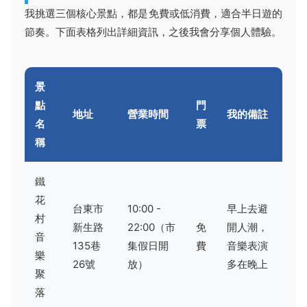
我挑選三個核心景點，都是免費或低消費，適合半日遊的
節奏。下面表格列出詳細資訊，之後我會分享個人體驗。
景
點
門
地址
營業時間
我的備註
名
票
稱
鐵
花
台東市
10:00 -
早上去避
村
新生路
22:00（市
免
開人潮，
音
135巷
集假日開
費
音樂表演
樂
26號
放）
多在晚上
聚
落