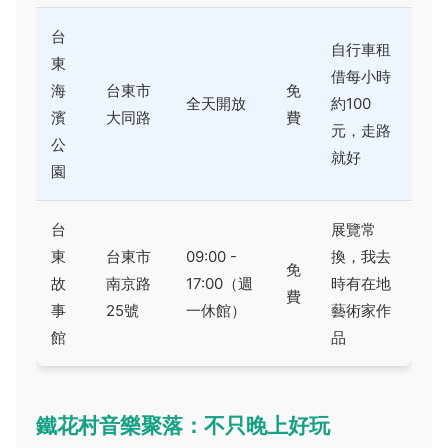
台
自行車租
東
借每小時
海
台東市
免
全天開放
約100
濱
大同路
費
元，走路
公
就好
園
台
展覽常
東
台東市
09:00 -
換，我去
免
故
南京路
17:00（週
時有在地
費
事
25號
一休館）
藝術家作
館
品
鐵花村音樂聚落：不只晚上好玩