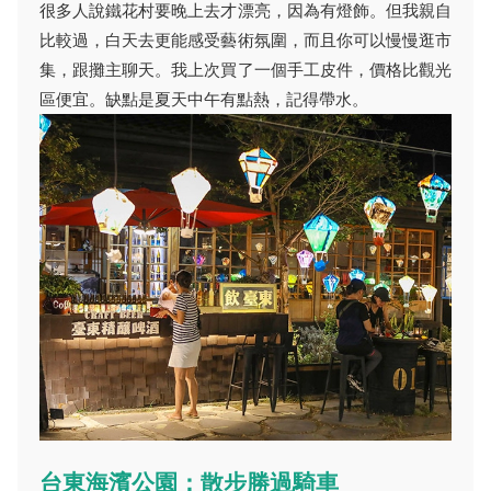
很多人說鐵花村要晚上去才漂亮，因為有燈飾。但我親自
比較過，白天去更能感受藝術氛圍，而且你可以慢慢逛市
集，跟攤主聊天。我上次買了一個手工皮件，價格比觀光
區便宜。缺點是夏天中午有點熱，記得帶水。
台東海濱公園：散步勝過騎車