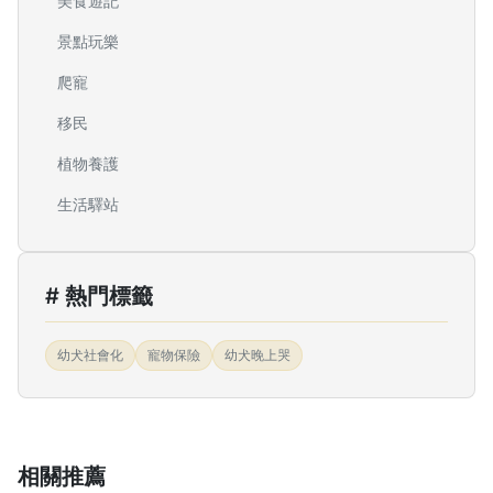
美食遊記
景點玩樂
爬寵
移民
植物養護
生活驛站
# 熱門標籤
幼犬社會化
寵物保險
幼犬晚上哭
相關推薦