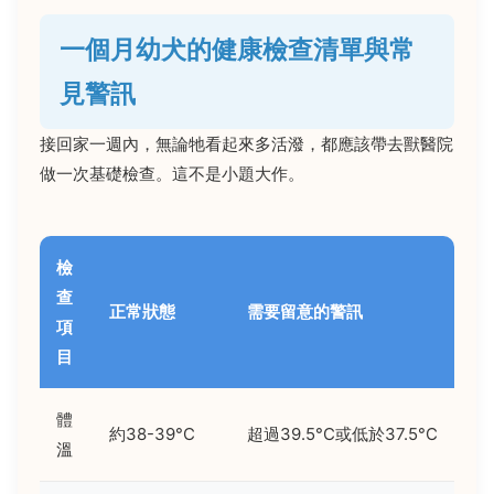
一個月幼犬的健康檢查清單與常
見警訊
接回家一週內，無論牠看起來多活潑，都應該帶去獸醫院
做一次基礎檢查。這不是小題大作。
檢
查
正常狀態
需要留意的警訊
項
目
體
約38-39°C
超過39.5°C或低於37.5°C
溫