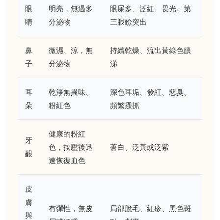
眼
明亮，無過多
眼屎多、泛紅、畏光、第
睛
分泌物
三眼瞼突出
鼻
微濕、涼，無
持續乾燥、流出黃綠色膿
子
分泌物
涕
耳
乾淨無異味、
深色耳垢、發紅、惡臭、
朵
粉紅色
頻繁搔抓
健康的粉紅
牙
色，按壓後迅
蒼白、泛黃或泛紫
齦
速恢復血色
皮
膚
有彈性，無皮
局部脫毛、紅疹、黑色斑
與