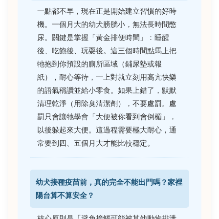
一點都不早，現在正是開始建立習慣的好時
機。一個月大的幼犬膀胱小，無法長時間憋
尿。關鍵是掌握「黃金排便時間」：睡醒
後、吃飽後、玩耍後。這三個時間點馬上把
牠抱到你預設的廁所區域（鋪尿墊或報
紙），耐心等待，一上對就立刻用高亢快樂
的語氣稱讚並給小零食。如果上錯了，默默
清理乾淨（用除臭清潔劑），不要處罰。處
罰只會讓牠學會「大便被你看到會倒楣」，
以後躲起來大便。這過程需要極大耐心，通
常要到四、五個月大才能比較穩定。
幼犬接種疫苗前，真的完全不能出門嗎？家裡
陽台算不算安全？
核心原則是「避免接觸可能被其他動物排泄