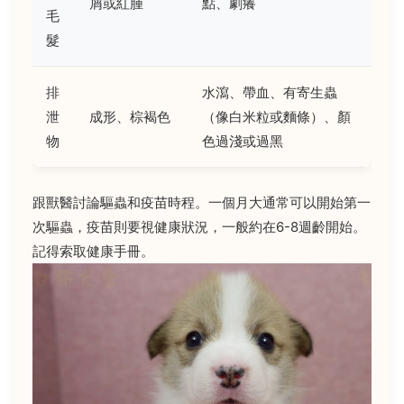
屑或紅腫
點、劇癢
毛
髮
排
水瀉、帶血、有寄生蟲
泄
成形、棕褐色
（像白米粒或麵條）、顏
物
色過淺或過黑
跟獸醫討論驅蟲和疫苗時程。一個月大通常可以開始第一
次驅蟲，疫苗則要視健康狀況，一般約在6-8週齡開始。
記得索取健康手冊。