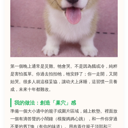
第一個晚上通常是災難。牠會哭。不是因為餓或冷，純粹
是害怕孤單。你過去拍拍牠，牠安靜了；你一走開，又開
始哭。很多人就這樣妥協，讓幼犬上床睡，這習慣一旦養
成，未來十年都難改。
我的做法：創造「巢穴」感
準備一個大小適中的籠子或圍片區域，鋪上軟墊。裡面放
一個有滴答聲的小鬧鐘（模擬媽媽心跳），和一件你穿過
不要的舊T恤（有你的味道）。用布蓋住籠子頂部和三