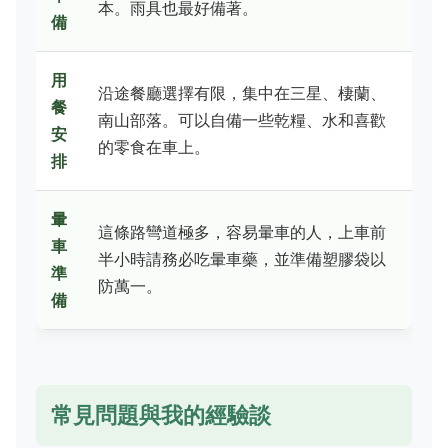
本。雨具也最好備著。
備
用
沿途餐廳選擇有限，集中在三星、棲蘭、
餐
南山部落。可以自備一些乾糧、水和喜歡
安
的零食在車上。
排
暈
這條路彎道極多，容易暈車的人，上車前
車
半小時請務必吃暈車藥，並準備塑膠袋以
準
防萬一。
備
常見問題與我的經驗談