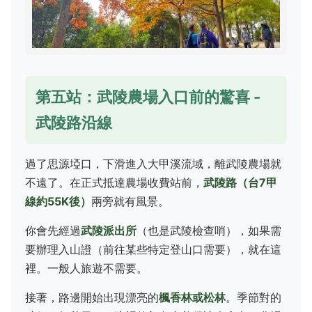
第五站：武陵農場入口前的驚喜 -
武陵路沿線
過了思源埡口，下滑進入大甲溪流域，離武陵農場就
不遠了。在正式抵達農場收費站前，
武陵路（台7甲
線約55K後）
兩旁就有風景。
你會先經過
武陵派出所
（也是武陵檢查哨），如果需
要辦理入山證（前往某些特定登山口需要），就在這
裡。一般人旅遊不需要。
接著，路邊開始出現漂亮的
楓香林或松林
。季節對的