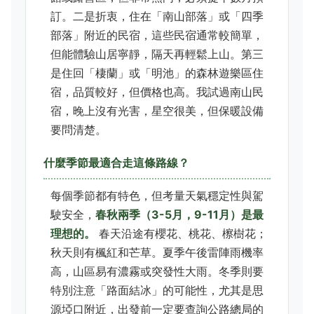
訂。二是折衷，住在「南山部落」或「四季
部落」附近的民宿，這些民宿通常較簡單，
但能體驗山居寧靜，隔天再輕鬆上山。第三
是住回「棲蘭」或「明池」的森林遊樂區住
宿，品質較好，但價格也高。我試過南山民
宿，晚上沒有光害，星空很美，但保暖設備
要問清楚。
什麼季節最適合走這條路線？
每個季節都有特色，但考量天氣穩定性與駕
駛安全，
春秋兩季（3-5月，9-11月）是最
理想的。
春天沿途有櫻花、桃花、檫樹花；
秋天則有楓紅和芒草。夏季午後雷陣雨機率
高，山區易有濃霧或突發性大雨。冬季則要
特別注意「路面結冰」的可能性，尤其是思
源埡口附近，出發前一定要查詢公路總局的