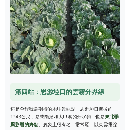
第四站：思源埡口的雲霧分界線
這是全程我最期待的地理景觀點。思源埡口海拔約
1948公尺，是蘭陽溪和大甲溪的分水嶺，也是
東北季
風影響的終點
。氣象上很有名，常常埡口以東雲霧繚