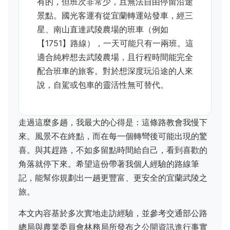
有的，但班次非常少，且無法自由停留沿途
景點。國光客運有從宜蘭轉運站發車，經三
星、南山直達武陵農場的班車（例如
【1751】路線），一天可能只有一兩班。這
適合純粹想去武陵農場，且行程時間能完全
配合班車的旅客。對於想深度玩沿途的人來
說，自駕或包車的靈活性無可替代。
走過這麼多趟，我最大的心得是：這條路教會我慢下
來。風景不在終點，而在每一個轉彎後可能出現的驚
喜。與其趕路，不如多留點時間給自己，看到喜歡的
角落就停下來。希望這份帶著我個人經驗的路線筆
記，能幫你規劃出一趟更豐富、更安全的宜蘭武陵之
旅。
本文內容基於多次實地走訪經驗，並參考交通部公路
總局與農業委員會林務局所發布之公開資訊進行事實