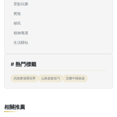
景點玩樂
爬寵
移民
植物養護
生活驛站
# 熱門標籤
武陵農場櫻花季
山路駕駛技巧
宜蘭中橫旅遊
相關推薦