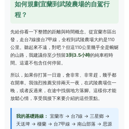
如何規劃宜蘭到武陵農場的自駕行
程？
先給你看一下整體的距離與時間概念。從宜蘭市區出
發，走台7線接台7甲線，全程到武陵農場大約是110
公里。聽起來不遠，對吧？但這110公里幾乎全是蜿蜒
的山路，我建議你至少預留
3到3.5小時
的純車程時
間。這還不包含任何停留。
所以，如果你打算一日遊，會非常、非常趕，幾乎都
在開車。我強烈推薦安排兩天一夜，在武陵農場住一
晚，或者反過來，在途中找個地方落腳。這樣你才能
放鬆心情，享受我接下來要介紹的這些景點。
我的基礎路線：
宜蘭市 → 台7線 → 三星鄉 →
天送埤 → 棲蘭 → 台7甲線 → 南山部落 → 思源