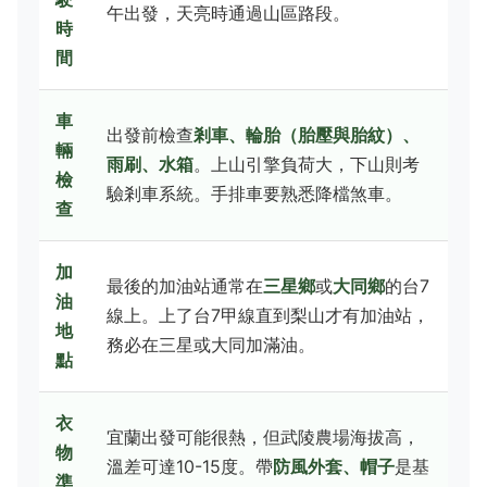
午出發，天亮時通過山區路段。
時
間
車
出發前檢查
剎車、輪胎（胎壓與胎紋）、
輛
雨刷、水箱
。上山引擎負荷大，下山則考
檢
驗剎車系統。手排車要熟悉降檔煞車。
查
加
最後的加油站通常在
三星鄉
或
大同鄉
的台7
油
線上。上了台7甲線直到梨山才有加油站，
地
務必在三星或大同加滿油。
點
衣
宜蘭出發可能很熱，但武陵農場海拔高，
物
溫差可達10-15度。帶
防風外套、帽子
是基
準