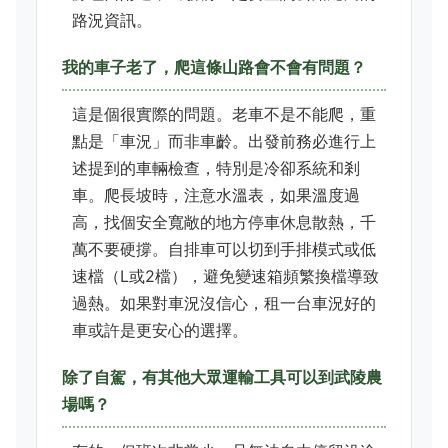
路況資訊。
我的車子老了，爬這條山路會不會有問題？
這是個很實際的問題。老車不是不能爬，重
點是「車況」而非車齡。出發前務必進行上
述提到的車輛檢查，特別是冷卻系統和剎
車。爬長坡時，注意水溫表，如果溫度過
高，找個安全寬敞的地方停車休息散熱，千
萬不要硬撐。自排車可以切到手排模式或低
速檔（L或2檔），避免變速箱頻繁換檔導致
過熱。如果對車況沒信心，租一台車況好的
車或許是更安心的選擇。
除了自駕，有其他大眾運輸工具可以到武陵農
場嗎？