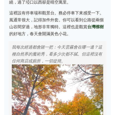
繞，過了埡口以西卻是晴空萬里。
這裡設有停車場和觀景台。務必停車下來感受一下。
風通常很大，記得加件外套。你可以看到公路從兩個
山谷間穿過，地形非常獨特。這裡也是觀賞
台灣檫樹
的好地方，春天會開滿黃色小花。
我每次經過都會賭一把：今天雲霧會在哪一邊？這
種自然界的魔術秀，看多少次都不膩。但這裡沒有
任何商店或廁所，一切從簡。