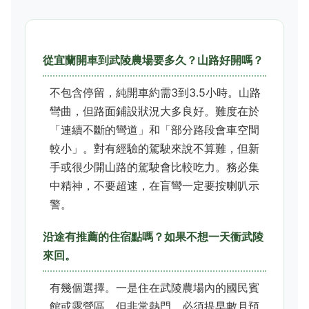
從宜蘭開車到武陵農場要多久？山路好開嗎？
不包含停留，純開車約需3到3.5小時。山路
彎曲，但路面鋪設狀況大多良好。難度在於
「連續不斷的彎道」和「部分路段會車空間
較小」。對有經驗的駕駛來說不算難，但新
手或很少開山路的駕駛會比較吃力。務必集
中精神，不要超速，在盲彎一定要按喇叭示
警。
沿途有推薦的住宿點嗎？如果不想一天衝武陵
來回。
有幾個選擇。一是住在武陵農場內的國民賓
館或露營區，但非常熱門，必須提早數月預