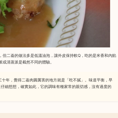
，但二崙的做法多是低溫油泡，讓外皮保持軟Q，吃的是米香和內餡
派或清蒸派是截然不同的體驗。
三十年，覺得二崙肉圓厲害的地方就是「吃不膩」。味道平衡，早
來仔細想想，確實如此，它的調味有種家常的親切感，沒有過度的