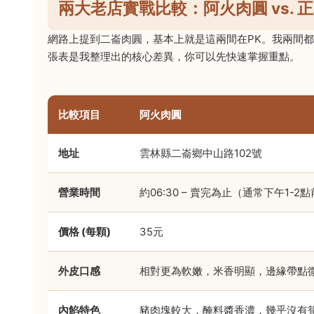
兩大老店實戰比較：阿火肉圓 vs. 
網路上提到二崙肉圓，基本上就是這兩間在PK。我兩間
張表是我整理出的核心差異，你可以先快速掌握重點。
比較項目
阿火肉圓
地址
雲林縣二崙鄉中山路102號
營業時間
約06:30 – 賣完為止（通常下午1-2
價格 (每顆)
35元
外皮口感
相對更為軟嫩，米香明顯，邊緣帶點
內餡特色
豬肉塊較大，醃料醬香濃，幾乎沒有