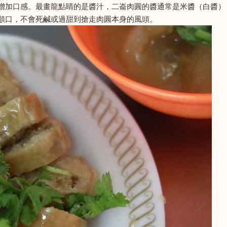
增加口感。最畫龍點睛的是醬汁，二崙肉圓的醬通常是米醬（白醬）
順口，不會死鹹或過甜到搶走肉圓本身的風頭。