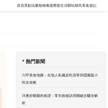
首頁
景點玩樂
植物養護
爬寵
生活驛站
移民
美食遊記
* 熱門新聞
六甲美食地圖：在地人私藏必吃清單與隱藏版小
吃全攻略
洋蔥炒雞腿肉食譜：零失敗秘訣與關鍵步驟全解
析