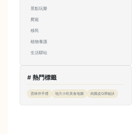
景點玩樂
爬寵
移民
植物養護
生活驛站
# 熱門標籤
雲林伴手禮
地方小吃美食地圖
肉圓皮Q彈秘訣