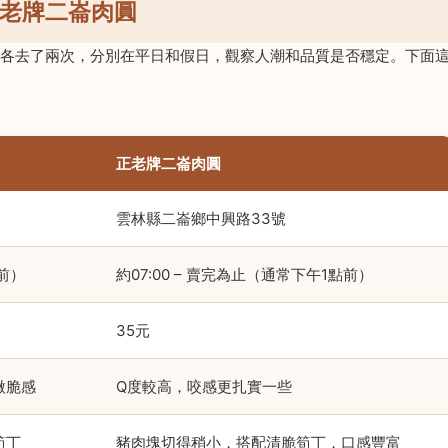
正老牌二崙肉圓
都各去了兩次，分別在平日和假日，觀察人潮和品質是否穩定。下面
正老牌二崙肉圓
雲林縣二崙鄉中興路33號
點前）
約07:00 – 賣完為止（通常下午1點前）
35元
微脆感
Q度較高，咬感更扎實一些
筍丁
豬肉塊切得稍小，搭配清脆筍丁，口感豐富