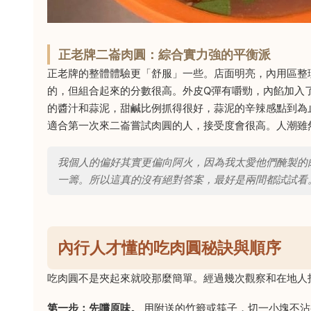
正老牌二崙肉圓：綜合實力強的平衡派
正老牌的整體體驗更「舒服」一些。店面明亮，內用區整
的，但組合起來的分數很高。外皮Q彈有嚼勁，內餡加入
的醬汁和蒜泥，甜鹹比例抓得很好，蒜泥的辛辣感點到為
適合第一次來二崙嘗試肉圓的人，接受度會很高。人潮雖
我個人的偏好其實更偏向阿火，因為我太愛他們醃製的
一籌。所以這真的沒有絕對答案，最好是兩間都試試看
內行人才懂的吃肉圓秘訣與順序
吃肉圓不是夾起來就咬那麼簡單。經過幾次觀察和在地人
第一步：先嚐原味。
用附送的竹籤或筷子，切一小塊不沾