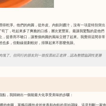
理得乾淨。他們的肉圓，從外皮、內餡到醬汁，沒有一項是特別突出
了筍丁，吃起來多了爽脆的口感，層次更豐富。最讓我驚豔的是他們
止，提香而不嗆口，讓整個肉圓的風味立體了起來。我覺得這間非常
然也多，但動線規劃較好，排隊起來不那麼焦躁。
肉塊了。但同行的朋友則一致投票給正老牌，認為整體協調性更勝
。
指點，我歸納出一個能最大化享受美味的步驟：
醬的肉圓，單獨品嚐外皮的米香和內餡的原始調味。這是判斷一家