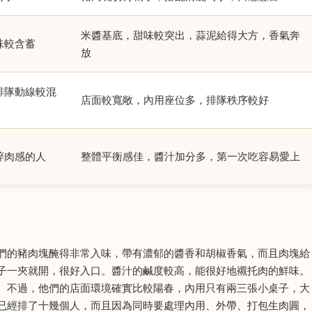
米醬基底，甜味較突出，蒜泥給得大方，香氣奔
味較含蓄
放
排隊動線較混
店面較寬敞，內用座位多，排隊秩序較好
粹肉感的人
整體平衡感佳，醬汁加分多，第一次吃容易愛上
們的豬肉塊醃得非常入味，帶有濃郁的醬香和胡椒香氣，而且肉塊給
子一夾就開，很好入口。醬汁的鹹度較高，能很好地襯托肉的鮮味。
。不過，他們的店面環境確實比較陽春，內用只有兩三張小桌子，大
已經排了十幾個人，而且因為同時要處理內用、外帶、打包生肉圓，