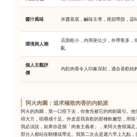
醬汁風味
米醬基底，鹹味主導，尾韻帶甜，蒜
店面較小，內用座位少，外帶客多，
環境與人潮
亂
個人主觀評
內餖肉香令人印象深刻，適合喜歡純
價
阿火肉圓：追求極致肉香的內餡派
阿火的肉圓，第一口咬下去，你會先被它的肉餡吸引。他
得大方，咀嚼感十足。外皮是我喜歡的那種軟嫩型，用筷
我必須說，如果你是個「肉食主義者」，來阿火會很滿足
部分人都站在騎樓或帶走。我第二次去是週六早上九點，