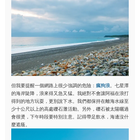
但我要提醒一個網路上很少強調的危險：
瘋狗浪
。七星潭
的海岸陡降，浪來得又急又猛。我絕對不會讓阿福在浪打
得到的地方玩耍，更別說下水。我們都保持在離海水線至
少十公尺以上的高處礫石灘活動。另外，礫石被太陽曬過
會很燙，下午時段要特別注意。記得帶足飲水，海邊沒什
麼遮蔭。