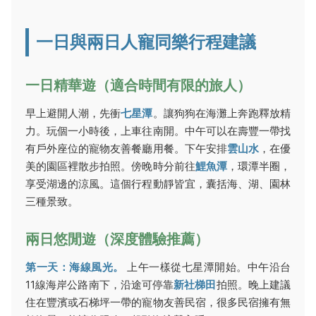
一日與兩日人寵同樂行程建議
一日精華遊（適合時間有限的旅人）
早上避開人潮，先衝
七星潭
。讓狗狗在海灘上奔跑釋放精
力。玩個一小時後，上車往南開。中午可以在壽豐一帶找
有戶外座位的寵物友善餐廳用餐。下午安排
雲山水
，在優
美的園區裡散步拍照。傍晚時分前往
鯉魚潭
，環潭半圈，
享受湖邊的涼風。這個行程動靜皆宜，囊括海、湖、園林
三種景致。
兩日悠閒遊（深度體驗推薦）
第一天：海線風光。
上午一樣從七星潭開始。中午沿台
11線海岸公路南下，沿途可停靠
新社梯田
拍照。晚上建議
住在豐濱或石梯坪一帶的寵物友善民宿，很多民宿擁有無