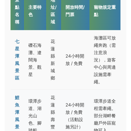
點
主要特
址/
開放時間/
寵物規定重
名
色
區
門票
點
稱
域
海灘區可放
七
花
礫石海
繩奔跑（需
星
蓮
灘、遼
注意浪
潭
縣
24小時開
闊海
況），遊客
風
新
放 / 免費
景、觀
中心與周邊
景
城
星
設施需牽
區
鄉
繩。
鯉
花
環潭步
環潭步道全
魚
蓮
24小時開
道、湖
程需牽繩。
潭
縣
放 / 免費
光山
部分湖畔餐
風
壽
（活動設
色、腳
廳戶外區寵
景
豐
施另計）
踏船
物可入。