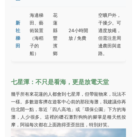
海邊梯
花
空曠戶外，
新
田、藝
蓮
干擾少。可
社
術裝置
縣
24小時開
適度放繩，
梯
（海稻
豐
放 / 免費
但需注意周
田
子的
濱
邊農田與道
船）
鄉
路。
七星潭：不只是看海，更是放電天堂
幾乎所有來花蓮的人都會到七星潭，但帶寵物來，玩法不
一樣。多數遊客擠在遊客中心前的那段海灘，我建議你再
往北開一點，靠近「四八高地」或「環保公園」下方的海
灘，人少很多。這裡的礫石灘對狗狗的腳掌是種天然按
摩，阿福每次都在上面跑得歪歪扭扭，特別好笑。