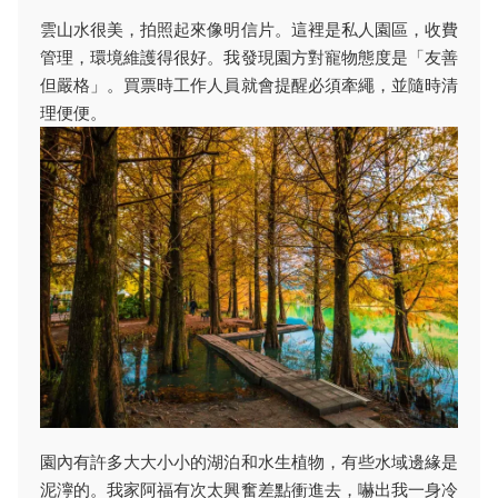
雲山水很美，拍照起來像明信片。這裡是私人園區，收費
管理，環境維護得很好。我發現園方對寵物態度是「友善
但嚴格」。買票時工作人員就會提醒必須牽繩，並隨時清
理便便。
園內有許多大大小小的湖泊和水生植物，有些水域邊緣是
泥濘的。我家阿福有次太興奮差點衝進去，嚇出我一身冷