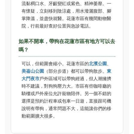
流黏稠口水、牙齦變紅或紫色、精神萎靡。一
有懷疑，立刻移到陰涼處，用水潑灑腹部、腳
掌降溫，並盡快就醫。花蓮市區有幾間動物醫
院，行前最好查好位置與急診電話。
如果不開車，帶狗在花蓮市區有地方可以去
嗎？
可以，但範圍會縮小。花蓮市區的
北濱公園
、
美崙山公園
（部分步道）都可以帶狗散步。
東
大門夜市
戶外區域可以帶狗經過，但人潮擁擠
時不建議，對狗狗壓力大。市區有些咖啡廳的
騎樓或戶外座位允許寵物陪伴。另一個不錯的
選擇是預約計程車或包車一日遊，直接跟司機
說明有帶狗，通常問題不大，這能讓你們的移
動範圍擴大很多。