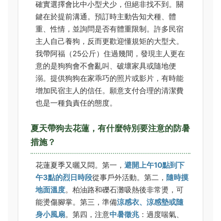
確實選擇會比中小型犬少，但絕非找不到。關
鍵在於提前溝通。預訂時主動告知犬種、體
重、性情，並詢問是否有體重限制。許多民宿
主人自己養狗，反而更歡迎懂規矩的大型犬。
我帶阿福（25公斤）住過幾間，發現主人更在
意的是狗狗會不會亂叫、破壞家具或隨地便
溺。提供狗狗在家乖巧的照片或影片，有時能
增加民宿主人的信任。願意支付合理的清潔費
也是一種負責任的態度。
夏天帶狗去花蓮，有什麼特別要注意的防暑
措施？
花蓮夏季又曬又悶。第一，
避開上午10點到下
午3點的烈日時段
從事戶外活動。第二，
隨時摸
地面溫度
。柏油路和礫石灘吸熱後非常燙，可
能燙傷腳掌。第三，準備
涼感衣、涼感墊或隨
身小風扇
。第四，注意
中暑徵兆
：過度喘氣、