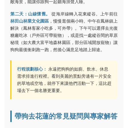
敵海景，能讓你跟狗一起聽海浪聲入睡。
第二天：山線懷舊。
從海岸線轉入花東縱谷。上午前往
林田山林業文化園區
，慢慢逛個兩小時。中午在鳳林鎮上
解決（鳳林客家小吃多，可外帶）。下午可以選擇去光復
糖廠吃冰（戶外區可帶寵物），或是找一處縱谷間的草原
秘境（如大農大富平地森林園區，部分區域開放寵物）讓
狗狗最後衝刺跑一跑，然後心滿意足地踏上歸途。
行程規劃核心：
永遠把狗狗的如廁、飲水、休息
需求排進行程裡。看到美麗的景點旁邊有一片安全
的草地或空地，就停下來讓他們活動一下，這比趕
場去下一個名勝更重要。
帶狗去花蓮的常見疑問與專家解答