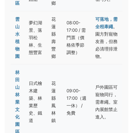
區
鄉
雲
花
可落地，需
夢幻湖
08:00-
山
蓮
全程牽繩
。
景、落
17:00 / 需
水
縣
園方對寵物
羽松
門票（價
植
壽
友善，但務
林、生
格依季節
物
豐
必清理排泄
態豐富
調整）
園
鄉
物。
林
田
日式檜
花
山
戶外園區可
木建
蓮
09:00-
林
寵物同行，
築、林
縣
17:00（週
業
需牽繩。室
業歷
鳳
一休） /
文
內展館禁止
史、鐵
林
免費
化
進入。
道
鎮
園
區