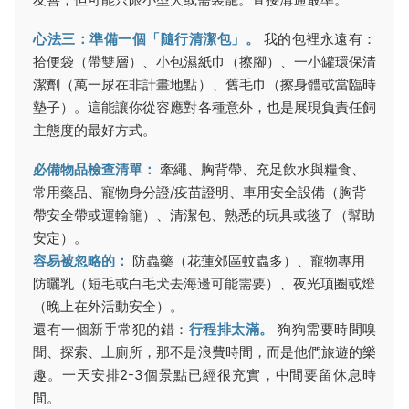
心法三：準備一個「隨行清潔包」。
我的包裡永遠有：
拾便袋（帶雙層）、小包濕紙巾（擦腳）、一小罐環保清
潔劑（萬一尿在非計畫地點）、舊毛巾（擦身體或當臨時
墊子）。這能讓你從容應對各種意外，也是展現負責任飼
主態度的最好方式。
必備物品檢查清單：
牽繩、胸背帶、充足飲水與糧食、
常用藥品、寵物身分證/疫苗證明、車用安全設備（胸背
帶安全帶或運輸籠）、清潔包、熟悉的玩具或毯子（幫助
安定）。
容易被忽略的：
防蟲藥（花蓮郊區蚊蟲多）、寵物專用
防曬乳（短毛或白毛犬去海邊可能需要）、夜光項圈或燈
（晚上在外活動安全）。
還有一個新手常犯的錯：
行程排太滿。
狗狗需要時間嗅
聞、探索、上廁所，那不是浪費時間，而是他們旅遊的樂
趣。一天安排2-3個景點已經很充實，中間要留休息時
間。