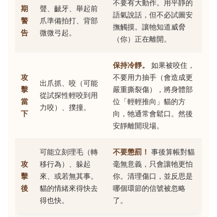
不要有大動作。用平靜的
期
聲、齜牙、舉起前
語氣說話，但不必試圖安
警
爪準備拍打、背部
撫觸摸。讓牠知道威脅
告
微微弓起。
（你）正在離開。
保持冷靜。
如果被咬住，
攻
不要用力抽手（會造成更
出爪抓、咬（可能
擊
嚴重撕裂傷），將身體部
從試探性輕咬到用
當
位「輕輕推向」貓的方
力咬）、撲撞。
下
向，牠通常會鬆口。然後
安靜離開現場。
可能立刻理毛（轉
不要懲罰！
事後算帳對貓
攻
移行為）、躲起
毫無意義，只會讓牠更怕
擊
來、或若無其事。
你。清理傷口，並反思是
後
貓的情緒來得快去
哪個環節的信號被忽略
得也快。
了。