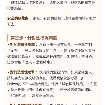
（最後給點心作為獎勵）。這能大量消耗牠多餘的精力和
狩獵慾望。
安全的躲藏處：
紙箱、有頂的貓窩，讓牠在害怕時有地方
可去。
第三步：針對性行為調整
•
對於遊戲性攻擊：
永遠不用手腳當玩具。一咬就立刻
「定格」，發出尖銳短促的「啊！」聲（模仿小貓玩耍時
被咬痛的聲音），然後立刻起身離開，無視牠5-10分鐘。
這教會牠「咬人 = 遊戲結束」。
•
對於恐懼性攻擊：
找出壓力源並消除。如果是陌生人，
請訪客完全無視貓的存在。使用費洛蒙擴散器（如
Feliway）幫助貓情緒穩定。進行「減敏與反制約」：在壓
力源出現時（例如遠處有聲音），給予超高價值的獎勵
（如雞肉泥），建立正面連結。