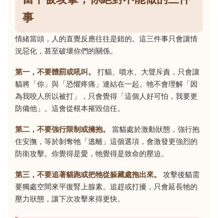
事
情緒當頭，人的直覺反應往往是錯的。這三件事只會讓情
況惡化，甚至破壞你們的關係。
第一，不要體罰或吼叫。
打貓、噴水、大聲斥責，只會讓
貓將「你」與「恐懼疼痛」連結在一起。牠不會理解「因
為我咬人所以被打」，只會覺得「這個人好可怕，我要更
防備他」。這會從根本摧毀信任。
第二，不要強行限制或擁抱。
當貓處於激動狀態，強行抱
住安撫，等於剝奪牠「逃離」這個選項，會激發更強烈的
防衛攻擊。你覺得是愛，牠覺得是致命的壓迫。
第三，不要追著貓跑或把牠從躲藏處拖出來。
攻擊後貓需
要獨處空間來平復腎上腺素。追趕或打擾，只會延長牠的
壓力狀態，讓下次攻擊來得更快。