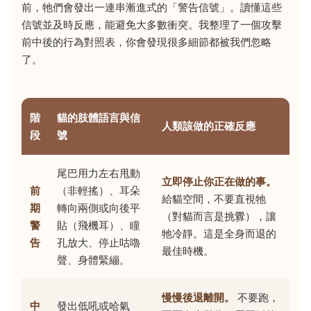
前，牠們會發出一連串漸進式的「警告信號」。讀懂這些
信號並及時反應，能避免大多數衝突。我整理了一個攻擊
前中後的行為對照表，你會發現很多細節都被我們忽略
了。
階
貓的肢體語言與信
人類該做的正確反應
段
號
尾巴用力左右甩動
立即停止你正在做的事。
前
（非輕搖）、耳朵
給貓空間，不要直視牠
期
轉向兩側或向後平
（對貓而言是挑釁），讓
警
貼（飛機耳）、瞳
牠冷靜。這是全身而退的
告
孔放大、停止咕嚕
最佳時機。
聲、身體緊繃。
慢慢後退離開。
不要跑，
中
發出低吼或哈氣