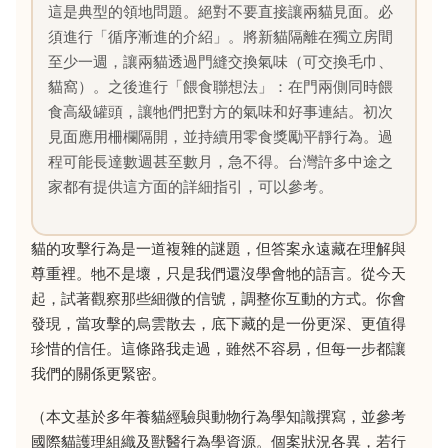
這是典型的領地問題。絕對不要直接讓兩貓見面。必
須進行「循序漸進的介紹」。將新貓隔離在獨立房間
至少一週，讓兩貓透過門縫交換氣味（可交換毛巾、
貓窩）。之後進行「餵食聯想法」：在門兩側同時餵
食高級罐頭，讓牠們把對方的氣味和好事連結。初次
見面應用柵欄隔開，並持續用零食獎勵平靜行為。過
程可能長達數週甚至數月，急不得。台灣許多中途之
家都有提供這方面的詳細指引，可以參考。
貓的攻擊行為是一道複雜的謎題，但答案永遠藏在理解與
尊重裡。牠不是壞，只是我們還沒學會牠的語言。從今天
起，試著觀察那些細微的信號，調整你互動的方式。你會
發現，當攻擊的烏雲散去，底下藏的是一份更深、更值得
珍惜的信任。這條路我走過，雖然不容易，但每一步都讓
我們的關係更緊密。
（本文基於多年養貓經驗與動物行為學知識撰寫，並參考
國際貓護理組織及獸醫行為學資源。個案狀況各異，若行