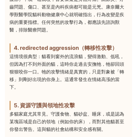
齒問題、傷口、甚至是內科疾病都可能是元兇。康奈爾大
學獸醫學院貓科動物健康中心就明確指出，行為改變是疾
病的重要指標。任何突然的攻擊行為，都應該先諮詢獸
醫，排除醫療問題。
4. redirected aggression（轉移性攻擊）
這情境很典型：貓看到窗外的流浪貓，變得激動、低吼，
但因為打不到外面的貓，這時你走過去安撫牠，牠卻回頭
狠狠咬你一口。牠的攻擊情緒是真實的，只是對象被「轉
移」到剛好出現的你身上。這通常發生在情緒高漲的當
下。
5. 資源守護與領地性攻擊
多貓家庭尤其常見。守護食物、貓砂盆、睡床，或是認為
某塊區域是自己的領地（例如你的床），而對其他貓甚至
你發出警告。這與貓的社會結構和安全感有關。