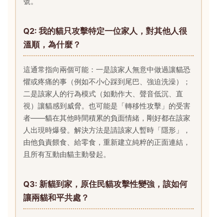
號。
Q2: 我的貓只攻擊特定一位家人，對其他人很
溫順，為什麼？
這通常指向兩個可能：一是該家人無意中做過讓貓恐
懼或疼痛的事（例如不小心踩到尾巴、強迫洗澡）；
二是該家人的行為模式（如動作大、聲音低沉、直
視）讓貓感到威脅。也可能是「轉移性攻擊」的受害
者——貓在其他時間積累的負面情緒，剛好都在該家
人出現時爆發。解決方法是請該家人暫時「隱形」，
由他負責餵食、給零食，重新建立純粹的正面連結，
且所有互動由貓主動發起。
Q3: 新貓到家，原住民貓攻擊性變強，該如何
讓兩貓和平共處？