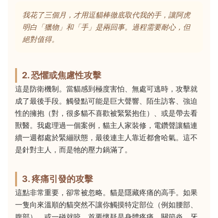
我花了三個月，才用逗貓棒徹底取代我的手，讓阿虎
明白「獵物」和「手」是兩回事。過程需要耐心，但
絕對值得。
2. 恐懼或焦慮性攻擊
這是防衛機制。當貓感到極度害怕、無處可逃時，攻擊就
成了最後手段。觸發點可能是巨大聲響、陌生訪客、強迫
性的擁抱（對，很多貓不喜歡被緊緊抱住）、或是帶去看
獸醫。我處理過一個案例，貓主人家裝修，電鑽聲讓貓連
續一週都處於緊繃狀態，最後連主人靠近都會哈氣。這不
是針對主人，而是牠的壓力鍋滿了。
3. 疼痛引發的攻擊
這點非常重要，卻常被忽略。貓是隱藏疼痛的高手。如果
一隻向來溫順的貓突然不讓你觸摸特定部位（例如腰部、
腹部），或一碰就咬，首要懷疑是身體疼痛。關節炎、牙