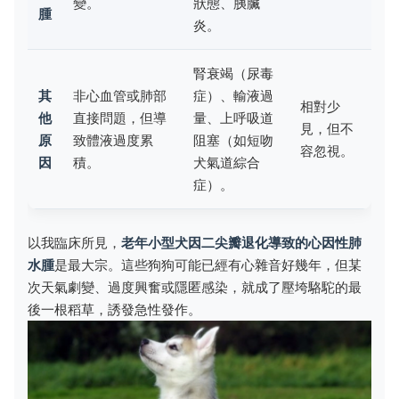
變。
狀態、胰臟
腫
炎。
腎衰竭（尿毒
其
非心血管或肺部
症）、輸液過
相對少
他
直接問題，但導
量、上呼吸道
見，但不
原
致體液過度累
阻塞（如短吻
容忽視。
因
積。
犬氣道綜合
症）。
以我臨床所見，
老年小型犬因二尖瓣退化導致的心因性肺
水腫
是最大宗。這些狗狗可能已經有心雜音好幾年，但某
次天氣劇變、過度興奮或隱匿感染，就成了壓垮駱駝的最
後一根稻草，誘發急性發作。