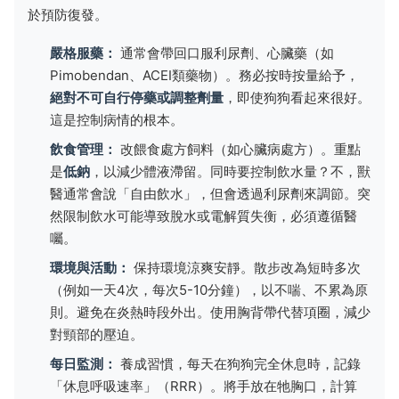
於預防復發。
嚴格服藥：
通常會帶回口服利尿劑、心臟藥（如
Pimobendan、ACEI類藥物）。務必按時按量給予，
絕對不可自行停藥或調整劑量
，即使狗狗看起來很好。
這是控制病情的根本。
飲食管理：
改餵食處方飼料（如心臟病處方）。重點
是
低鈉
，以減少體液滯留。同時要控制飲水量？不，獸
醫通常會說「自由飲水」，但會透過利尿劑來調節。突
然限制飲水可能導致脫水或電解質失衡，必須遵循醫
囑。
環境與活動：
保持環境涼爽安靜。散步改為短時多次
（例如一天4次，每次5-10分鐘），以不喘、不累為原
則。避免在炎熱時段外出。使用胸背帶代替項圈，減少
對頸部的壓迫。
每日監測：
養成習慣，每天在狗狗完全休息時，記錄
「休息呼吸速率」（RRR）。將手放在牠胸口，計算