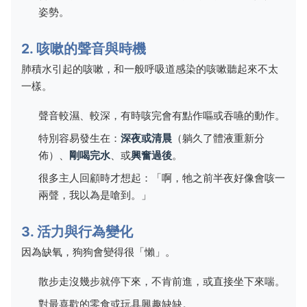
姿勢。
2. 咳嗽的聲音與時機
肺積水引起的咳嗽，和一般呼吸道感染的咳嗽聽起來不太
一樣。
聲音較濕、較深，有時咳完會有點作嘔或吞嚥的動作。
特別容易發生在：
深夜或清晨
（躺久了體液重新分
佈）、
剛喝完水
、或
興奮過後
。
很多主人回顧時才想起：「啊，牠之前半夜好像會咳一
兩聲，我以為是嗆到。」
3. 活力與行為變化
因為缺氧，狗狗會變得很「懶」。
散步走沒幾步就停下來，不肯前進，或直接坐下來喘。
對最喜歡的零食或玩具興趣缺缺。