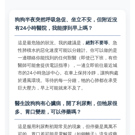
狗狗半夜突然呼吸急促、坐立不安，但附近沒
有24小時醫院，我能撐到早上嗎？
這是最危險的狀況。我的建議是，
絕對不要等
。急
性肺積水的惡化速度可能以分鐘計。你可以做的是
一邊聯絡你能找到的任何獸醫（即使已下班，有些
醫師可能會提供電話指導），一邊立即前往最近城
市的24小時急診中心。在車上保持冷靜，讓狗狗處
於通風環境。等待的每一分鐘，牠的心肺都在承受
巨大壓力，早上可能就來不及了。
醫生說狗狗有心臟病，開了利尿劑，但牠尿很
多、胃口變差，可以停藥嗎？
這是服用利尿劑初期常見的現象，但停藥是萬萬不
可的。胃口差可能是電解質（如鉀離子）流失或藥