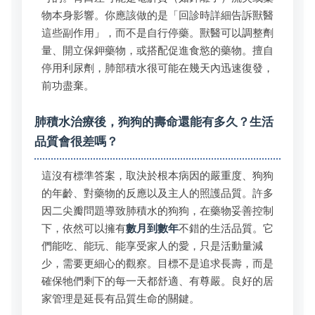
物本身影響。你應該做的是「回診時詳細告訴獸醫
這些副作用」，而不是自行停藥。獸醫可以調整劑
量、開立保鉀藥物，或搭配促進食慾的藥物。擅自
停用利尿劑，肺部積水很可能在幾天內迅速復發，
前功盡棄。
肺積水治療後，狗狗的壽命還能有多久？生活
品質會很差嗎？
這沒有標準答案，取決於根本病因的嚴重度、狗狗
的年齡、對藥物的反應以及主人的照護品質。許多
因二尖瓣問題導致肺積水的狗狗，在藥物妥善控制
下，依然可以擁有
數月到數年
不錯的生活品質。它
們能吃、能玩、能享受家人的愛，只是活動量減
少，需要更細心的觀察。目標不是追求長壽，而是
確保牠們剩下的每一天都舒適、有尊嚴。良好的居
家管理是延長有品質生命的關鍵。