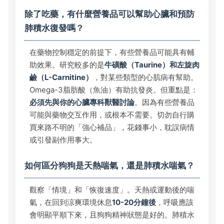
除了吃藥，有什麼營養品可以幫助心臟和預防
肺積水復發嗎？
在藥物控制穩定的前提下，有些營養品可能具有輔
助效果。研究較多的是
牛磺酸（Taurine）和左旋肉
鹼（L-Carnitine）
，對某些類型的心肌病有幫助。
Omega-3脂肪酸（魚油）有助抗發炎。但重點是：
必須先與你的心臟專科獸醫討論
。因為有些營養品
可能與藥物交互作用，或根本不需要。切勿自行購
買來路不明的「強心補品」，花錢事小，耽誤病情
或引發副作用事大。
如何區分狗狗是天熱喘氣，還是肺積水喘氣？
觀察「情境」和「恢復速度」。天熱或運動後的喘
氣，在回到涼爽環境休息
10-20分鐘後
，呼吸應該
會明顯平順下來，且狗狗精神狀態是好的。肺積水