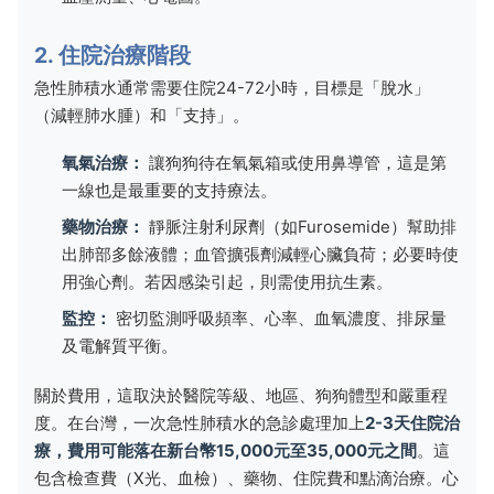
2. 住院治療階段
急性肺積水通常需要住院24-72小時，目標是「脫水」
（減輕肺水腫）和「支持」。
氧氣治療：
讓狗狗待在氧氣箱或使用鼻導管，這是第
一線也是最重要的支持療法。
藥物治療：
靜脈注射利尿劑（如Furosemide）幫助排
出肺部多餘液體；血管擴張劑減輕心臟負荷；必要時使
用強心劑。若因感染引起，則需使用抗生素。
監控：
密切監測呼吸頻率、心率、血氧濃度、排尿量
及電解質平衡。
關於費用，這取決於醫院等級、地區、狗狗體型和嚴重程
度。在台灣，一次急性肺積水的急診處理加上
2-3天住院治
療，費用可能落在新台幣15,000元至35,000元之間
。這
包含檢查費（X光、血檢）、藥物、住院費和點滴治療。心