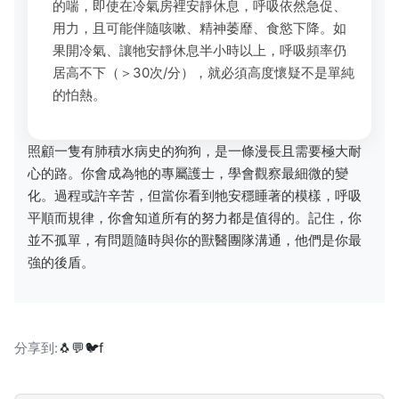
的喘，即使在冷氣房裡安靜休息，呼吸依然急促、
用力，且可能伴隨咳嗽、精神萎靡、食慾下降。如
果開冷氣、讓牠安靜休息半小時以上，呼吸頻率仍
居高不下（＞30次/分），就必須高度懷疑不是單純
的怕熱。
照顧一隻有肺積水病史的狗狗，是一條漫長且需要極大耐
心的路。你會成為牠的專屬護士，學會觀察最細微的變
化。過程或許辛苦，但當你看到牠安穩睡著的模樣，呼吸
平順而規律，你會知道所有的努力都是值得的。記住，你
並不孤單，有問題隨時與你的獸醫團隊溝通，他們是你最
強的後盾。
分享到:
🐧
💬
🐦
f