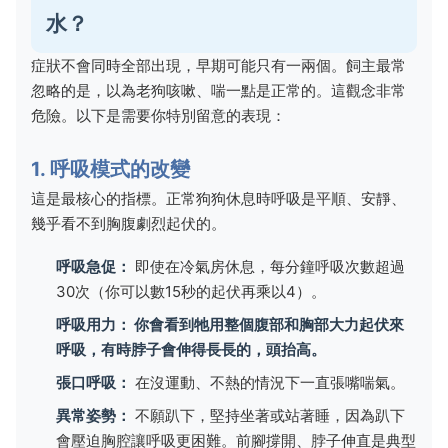
水？
症狀不會同時全部出現，早期可能只有一兩個。飼主最常
忽略的是，以為老狗咳嗽、喘一點是正常的。這觀念非常
危險。以下是需要你特別留意的表現：
1. 呼吸模式的改變
這是最核心的指標。正常狗狗休息時呼吸是平順、安靜、
幾乎看不到胸腹劇烈起伏的。
呼吸急促：
即使在冷氣房休息，每分鐘呼吸次數超過
30次（你可以數15秒的起伏再乘以4）。
呼吸用力： 你會看到牠用整個腹部和胸部大力起伏來
呼吸，有時脖子會伸得長長的，頭抬高。
張口呼吸：
在沒運動、不熱的情況下一直張嘴喘氣。
異常姿勢：
不願趴下，堅持坐著或站著睡，因為趴下
會壓迫胸腔讓呼吸更困難。前腳撐開、脖子伸直是典型