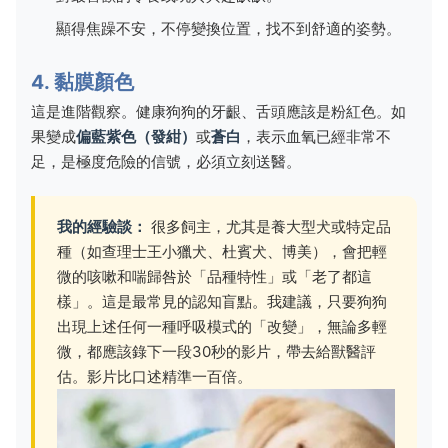
顯得焦躁不安，不停變換位置，找不到舒適的姿勢。
4. 黏膜顏色
這是進階觀察。健康狗狗的牙齦、舌頭應該是粉紅色。如
果變成
偏藍紫色（發紺）
或
蒼白
，表示血氧已經非常不
足，是極度危險的信號，必須立刻送醫。
我的經驗談：
很多飼主，尤其是養大型犬或特定品
種（如查理士王小獵犬、杜賓犬、博美），會把輕
微的咳嗽和喘歸咎於「品種特性」或「老了都這
樣」。這是最常見的認知盲點。我建議，只要狗狗
出現上述任何一種呼吸模式的「改變」，無論多輕
微，都應該錄下一段30秒的影片，帶去給獸醫評
估。影片比口述精準一百倍。