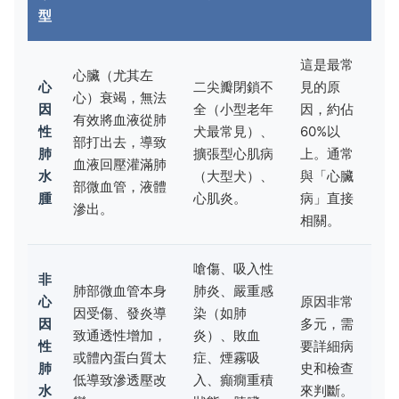
型
這是最常
心臟（尤其左
心
二尖瓣閉鎖不
見的原
心）衰竭，無法
因
全（小型老年
因，約佔
有效將血液從肺
性
犬最常見）、
60%以
部打出去，導致
肺
擴張型心肌病
上。通常
血液回壓灌滿肺
水
（大型犬）、
與「心臟
部微血管，液體
腫
心肌炎。
病」直接
滲出。
相關。
嗆傷、吸入性
非
肺部微血管本身
肺炎、嚴重感
心
原因非常
因受傷、發炎導
染（如肺
因
多元，需
致通透性增加，
炎）、敗血
性
要詳細病
或體內蛋白質太
症、煙霧吸
肺
史和檢查
低導致滲透壓改
入、癲癇重積
水
來判斷。