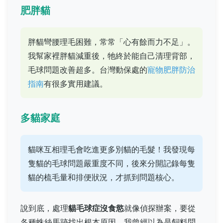
肥胖貓
胖貓彎腰理毛困難，常常「心有餘而力不足」。
我幫家裡胖貓減重後，牠終於能自己清理背部，
毛球問題改善超多。台灣動保處的
寵物肥胖防治
指南
有很多實用建議。
多貓家庭
貓咪互相理毛會吃進更多別貓的毛髮！我發現每
隻貓的毛球問題嚴重度不同，後來分開記錄每隻
貓的梳毛量和排便狀況，才抓到問題核心。
說到底，處理
貓毛球症沒食慾
就像偵探辦案，要從
各種蛛絲馬跡找出根本原因。我曾經以為是飼料問