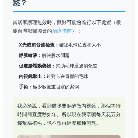
慾？
當居家護理無效時，獸醫可能會進行以下處置（根
據台灣獸醫協會的
治療指南
）：
X光或超音波檢查：
確認毛球位置和大小
靜脈輸液：
解決脫水問題
促進腸蠕動藥物：
幫助毛球通過消化道
內視鏡取出：
針對卡在胃部的毛球
手術：
極少數嚴重阻塞的案例
我必須說，看到貓咪要麻醉做內視鏡，那個等待
時間簡直度秒如年。所以現在我寧願每天花五分
鐘幫貓梳毛，也不想再經歷那種煎熬。