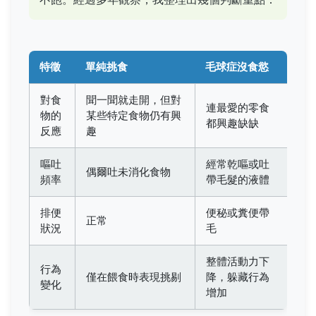
特徵
單純挑食
毛球症沒食慾
對食
聞一聞就走開，但對
連最愛的零食
物的
某些特定食物仍有興
都興趣缺缺
反應
趣
嘔吐
經常乾嘔或吐
偶爾吐未消化食物
頻率
帶毛髮的液體
排便
便秘或糞便帶
正常
狀況
毛
整體活動力下
行為
僅在餵食時表現挑剔
降，躲藏行為
變化
增加