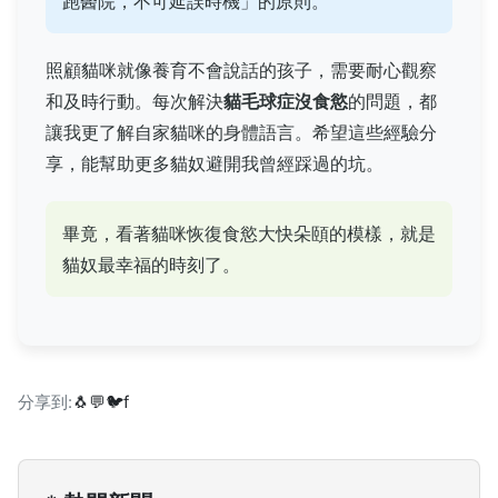
跑醫院，不可延誤時機」的原則。
照顧貓咪就像養育不會說話的孩子，需要耐心觀察
和及時行動。每次解決
貓毛球症沒食慾
的問題，都
讓我更了解自家貓咪的身體語言。希望這些經驗分
享，能幫助更多貓奴避開我曾經踩過的坑。
畢竟，看著貓咪恢復食慾大快朵頤的模樣，就是
貓奴最幸福的時刻了。
分享到:
🐧
💬
🐦
f