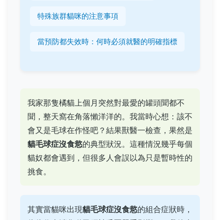
特殊族群貓咪的注意事項
當預防都失效時：何時必須就醫的明確指標
我家那隻橘貓上個月突然對最愛的罐頭聞都不
聞，整天窩在角落懶洋洋的。我當時心想：該不
會又是毛球在作怪吧？結果獸醫一檢查，果然是
貓毛球症沒食慾
的典型狀況。這種情況幾乎每個
貓奴都會遇到，但很多人會誤以為只是暫時性的
挑食。
其實當貓咪出現
貓毛球症沒食慾
的組合症狀時，