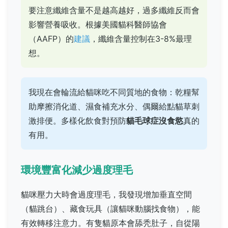
要注意纖維含量不是越高越好，過多纖維反而會
影響營養吸收。根據美國貓科醫師協會
（AAFP）的
建議
，纖維含量控制在3-8%最理
想。
我現在會輪流給貓咪吃不同質地的食物：乾糧幫
助摩擦消化道、濕食補充水分、偶爾給點貓草刺
激排便。多樣化飲食對預防
貓毛球症沒食慾
真的
有用。
環境豐富化減少過度理毛
貓咪壓力大時會過度理毛，我發現增加垂直空間
（貓跳台）、藏食玩具（讓貓咪動腦找食物），能
有效轉移注意力。有隻貓原本會舔秃肚子，自從陽