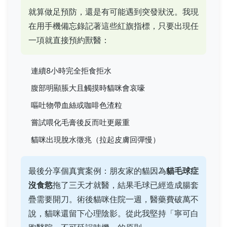
就算做足預防，還是有可能遇到突發狀況。我現
在用手機備忘錄記著這些紅旗指標，只要出現任
一項就直接預約獸醫：
連續8小時完全拒食拒水
腹部明顯脹大且觸摸時貓咪會哀嚎
嘔吐物帶血絲或咖啡色渣粒
嘗試喂化毛膏後反而吐更嚴重
貓咪出現脫水徵兆（拉起皮膚回彈慢）
最後分享個真實案例：朋友家的貓因為
貓毛球症
沒食慾
拖了三天才就醫，結果毛球已經造成腸套
疊需要開刀。術後貓咪住院一週，醫藥費破萬不
說，貓咪還留下心理陰影。從此我堅持「寧可白