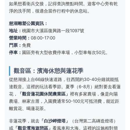
如果想看衛兵交接，記得查詢整點時間。遊客中心旁有乾
淨的洗手間，很適合當作行程中的休息站。
慈湖雕塑公園資訊：
地址：
桃園市大溪區復興路一段1097號
營業時間：
08:00-17:00
門票：
免費
停車：
園區旁有大型收費停車場，小型車每次50元。
觀音區：濱海休憩與蓮花季
從慈湖接上台66線快速道路，往西開約30-40分鐘就能抵
達觀音。這裡的玩法看季節。夏季（6-8月）絕對要去看蓮
花，
「觀音蓮花園休閒農業區」
裡有多家農場，像是向陽
農場、林家古厝，入園費通常50-100元可抵消費，能近距
離賞花、喝蓮花茶。
非蓮花季，就去
「白沙岬燈塔」
（台灣第二高磚造燈塔）
或
「觀音濱海遊憩區」
看風車和大海。這裡的設施相對簡