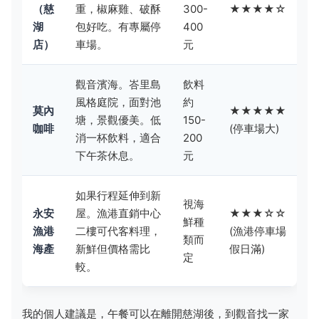
（慈
重，椒麻雞、破酥
300-
★★★★☆
湖
包好吃。有專屬停
400
店）
車場。
元
觀音濱海。峇里島
飲料
風格庭院，面對池
約
莫內
★★★★★
塘，景觀優美。低
150-
咖啡
(停車場大)
消一杯飲料，適合
200
下午茶休息。
元
如果行程延伸到新
視海
永安
屋。漁港直銷中心
★★★☆☆
鮮種
漁港
二樓可代客料理，
(漁港停車場
類而
海產
新鮮但價格需比
假日滿)
定
較。
我的個人建議是，午餐可以在離開慈湖後，到觀音找一家