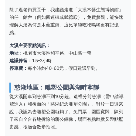
除了逛老街買豆干，我建議走進「大溪木藝生態博物館」
的任一館舍（例如四連棟或武德殿），免費參觀，能快速
理解大溪為何是木藝重鎮。這比單純吃吃喝喝更有記憶
點。
大溪主要景點資訊：
地址：
桃園市大溪區和平路、中山路一帶
建議停留：
1.5-2小時
停車費：
每小時約40-60元，假日建議早到。
慈湖地區：雕塑公園與湖畔寧靜
從大溪開車到慈湖不到10分鐘。這裡分前慈湖（需申請導
覽進入）和後面的「慈湖紀念雕塑公園」。對於一日遊來
說，我認為去雕塑公園就夠了。免門票，園區寬闊，陳列
了來自全台各地拆除的蔣公銅像，場面有點幽默又帶點歷
史感，很適合散步拍照。