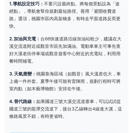
1. 導航設定技巧：
不要只設最終點。將每個景點設為「途
經點」，導航會幫你規劃最短路徑。善用「避開收費道
路」選項，桃園市區內高架橋多，有時走平面道路反而更
快。
2. 加油與充電：
台66快速道路沿線加油站較少，建議在大
溪交流道附近或觀音市區先加滿油。電動車車主可事先查
好大溪老街停車場或觀音遊客中心附近的充電站，利用用
餐時間補電。
3. 天氣應變：
桃園靠海區域（如觀音）風大溫差也大，車
上備一件外套。夏季午後可能有雷陣雨，規劃行程時可將
室內點（如木藝博物館）安排在午後。
4. 替代路線：
如果國道三號大溪交流道塞車，可以試試從
國道三號的龍潭交流道下，接台3乙線轉台4線進大溪，這
條路風景不錯，有時更省時。