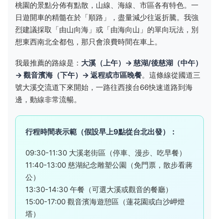
桃園的景點分佈有點散，山線、海線、市區各有特色。一
日遊開車的精髓在於「順路」，盡量減少往返折騰。我強
烈建議採取「由山向海」或「由海向山」的單向玩法，別
想東西南北全都包，那只會浪費時間在車上。
我最推薦的路線是：
大溪（上午）→ 慈湖/後慈湖（中午）
→ 觀音濱海（下午）→ 返程或市區晚餐
。這條線從國道三
號大溪交流道下來開始，一路往西接台66快速道路到海
邊，動線非常流暢。
行程時間表示範（假設早上9點從台北出發）：
09:30-11:30 大溪老街區（停車、漫步、吃早餐）
11:40-13:00 慈湖紀念雕塑公園（免門票，散步看蔣
公）
13:30-14:30 午餐（可選大溪或觀音的餐廳）
15:00-17:00 觀音濱海遊憩區（蓮花園或白沙岬燈
塔）