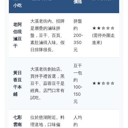
價格
小吃
大溪老街內。招牌
拼盤
老阿
是層疊的滷味拼
約
★★☆☆☆
伯現
盤，豆干、百頁、
200-
(需停外圍走
滷豆
素肚滷得入味。假
350
進來)
干
日排隊很長。
元
豆干
大溪老街創始店。
黃日
一包
買伴手禮首選，黑
香豆
約
豆干、蒜蓉豆干是
★★☆☆☆
干本
100-
經典。店門口常有
鋪
150
試吃。
元
七彩
位於慈湖附近。料
人均
雲南
理道地，口味偏
約