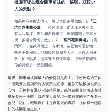
桃園有哪些適合開車前往的「秘境」或較少
人的景點？
如果你不喜歡人擠人，可以考慮這兩個點：1.
「三
坑自然生態公園」
：位於龍潭，從大溪過去不遠。
有大片草坪、湖泊和自行車道，風景開闊，停車方
便，很適合野餐、散步。2.
「富田花園農場」
（需
門票）：在慈湖附近，有水池、造景和可愛動物，
雖然不是秘境，但相較於慈湖遊客區，這裡人潮分
散，拍照點多，開車進去有停車場。這些點都能讓
你的行程多一點悠閒感。
最後，開車遊桃園最大的優勢就是自由。這份攻略給了你
一個紮實的框架和許多實用的細節，但你可以根據當天的
心情、天氣和交通狀況隨時調整。或許在觀音的海邊咖啡
廳多發呆一小時，或許在大溪發現一條有趣的巷弄多逛一
會兒。記住，輕鬆自在才是自駕遊的真諦。祝你有一趟愉
快的桃園駕遊之旅！