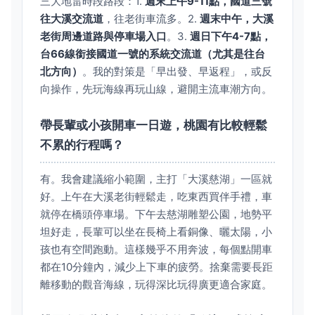
三大地雷時段路段：1.
週末上午9-11點，國道三號
往大溪交流道
，往老街車流多。2.
週末中午，大溪
老街周邊道路與停車場入口
。3.
週日下午4-7點，
台66線銜接國道一號的系統交流道（尤其是往台
北方向）
。我的對策是「早出發、早返程」，或反
向操作，先玩海線再玩山線，避開主流車潮方向。
帶長輩或小孩開車一日遊，桃園有比較輕鬆
不累的行程嗎？
有。我會建議縮小範圍，主打「大溪慈湖」一區就
好。上午在大溪老街輕鬆走，吃東西買伴手禮，車
就停在橋頭停車場。下午去慈湖雕塑公園，地勢平
坦好走，長輩可以坐在長椅上看銅像、曬太陽，小
孩也有空間跑動。這樣幾乎不用奔波，每個點開車
都在10分鐘內，減少上下車的疲勞。捨棄需要長距
離移動的觀音海線，玩得深比玩得廣更適合家庭。